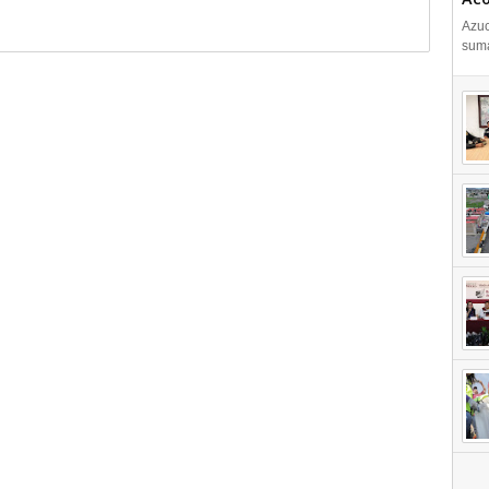
Azuc
suma