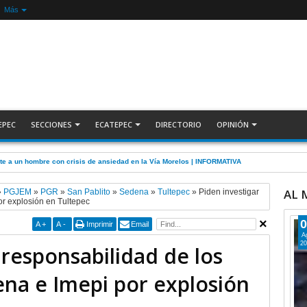
Más
EPEC
SECCIONES
ECATEPEC
DIRECTORIO
OPINIÓN
nte a un hombre con crisis de ansiedad en la Vía Morelos | INFORMATIVA
AL
»
PGJEM
»
PGR
»
San Pablito
»
Sedena
»
Tultepec
»
Piden investigar
or explosión en Tultepec
0
A
+
A
-
Imprimir
Email
A
20
 responsabilidad de los
ena e Imepi por explosión