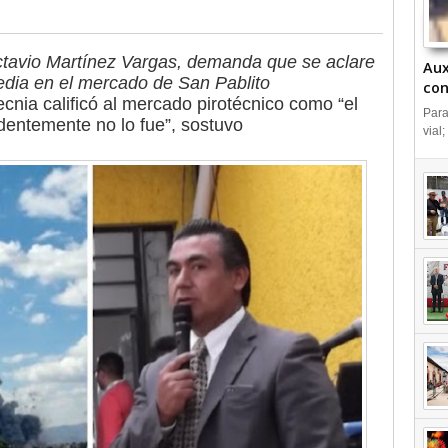
Octavio Martínez Vargas, demanda que se aclare
Aux
gedia en el mercado de San Pablito
con
ecnia calificó al mercado pirotécnico como “el
IN
Para
dentemente no lo fue”, sostuvo
vial;