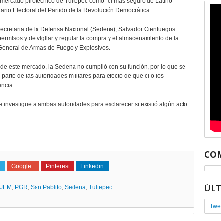
al mercado pirotécnico de Tultepec como “el más seguro de Latino
tario Electoral del Partido de la Revolución Democrática.
la Secretaria de la Defensa Nacional (Sedena), Salvador Cienfuegos
ermisos y de vigilar y regular la compra y el almacenamiento de la
y General de Armas de Fuego y Explosivos.
 de este mercado, la Sedena no cumplió con su función, por lo que se
parte de las autoridades militares para efecto de que el o los
encia.
investigue a ambas autoridades para esclarecer si existió algún acto
COM
Google+
Pinterest
Linkedin
ÚL
JEM
,
PGR
,
San Pablito
,
Sedena
,
Tultepec
Twe