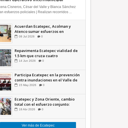
ena Cisneros, César del Valle y Blanca Sánchez
n esfuerzos policiales | Realizan recorridos ...
Acuerdan Ecatepec, Acolman y
Atenco sumar esfuerzos en
seguridad
08
Jul
2026
0
Repavimenta Ecatepec vialidad de
1.5 km que cruza cuatro
comunidades +Video
14
Jun
2026
0
Participa Ecatepec en la prevención
contra inundaciones en el Valle de
México +VID
15
May
2026
0
Ecatepec y Zona Oriente, cambio
total con el esfuerzo conjunto:
Azucena; retiran 21 toneladas de
18
Abr
2026
0
basura *Video
Ver más de Ecatepec