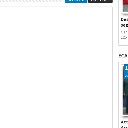
BLOGGER
FACEBOOK
Des
seg
Cana
125 
ECA
1
J
20
Act
Aco