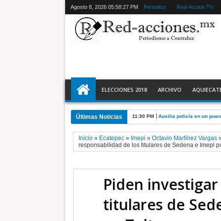
Agosto 8, 2026
05:58:29 PM
Periodico
Red-Accion TV
ELECCIONES 2018
ARCHIVO
AQUIECAT
Últimas Noticias
11:30 PM
Auxilia policía en un pue
Inicio
»
Ecatepec
»
Imepi
»
Octavio Martínez Vargas
responsabilidad de los titulares de Sedena e Imepi p
Piden investigar
titulares de Sed