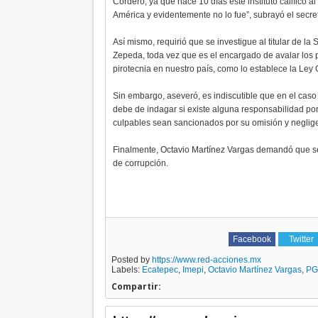
Cordero, ya que hace 10 días este instituto calificó 
América y evidentemente no lo fue”, subrayó el secre
Así mismo, requirió que se investigue al titular de 
Zepeda, toda vez que es el encargado de avalar los p
pirotecnia en nuestro país, como lo establece la Le
Sin embargo, aseveró, es indiscutible que en el caso
debe de indagar si existe alguna responsabilidad por 
culpables sean sancionados por su omisión y neglig
Finalmente, Octavio Martínez Vargas demandó que se 
de corrupción.
Facebook
Twitter
Posted by
https://www.red-acciones.mx
Labels:
Ecatepec
,
Imepi
,
Octavio Martínez Vargas
,
PG
Compartir: