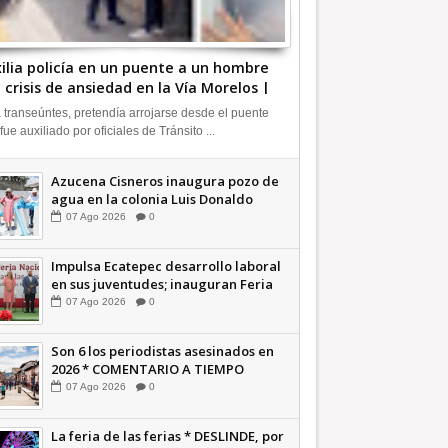
ilia policía en un puente a un hombre
 crisis de ansiedad en la Vía Morelos |
FORMATIVA
 transeúntes, pretendía arrojarse desde el puente
 fue auxiliado por oficiales de Tránsito ...
Azucena Cisneros inaugura pozo de
agua en la colonia Luis Donaldo
Colosio +Video | INFORMATIVA
07
Ago
2026
0
Impulsa Ecatepec desarrollo laboral
en sus juventudes; inauguran Feria
de Empleo y Emprendedores 2026
07
Ago
2026
0
+Video | INFORMATIVA
Son 6 los periodistas asesinados en
2026 * COMENTARIO A TIEMPO
07
Ago
2026
0
La feria de las ferias * DESLINDE, por