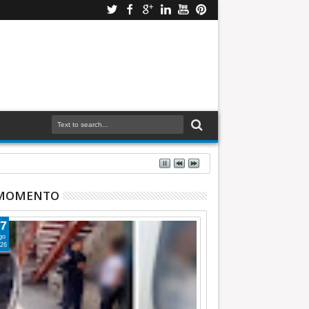
 MOMENTO
7
go
26