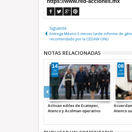
https://www.red-acciones.mx
Siguente
Entrega México 5 meses tarde informe de gén
recomendado por la CEDAW-ONU
NOTAS RELACIONADAS
14
08
Jul
Jul
2026
2026
Activan ediles de Ecatepec,
Acuerdan
Atenco y Acolman operativo
Atenco su
intermunicipal
segurida