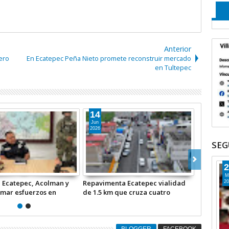
Anterior
ero
En Ecatepec Peña Nieto promete reconstruir mercado
en Tultepec
14
15
Jun
May
2026
2026
SEG
2
M
 Ecatepec, Acolman y
Repavimenta Ecatepec vialidad
Participa
20
mar esfuerzos en
de 1.5 km que cruza cuatro
prevenció
d
comunidades +Video
en el Val