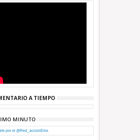
ENTARIO A TIEMPO
TIMO MINUTO
ets por el @Red_accionEmx.