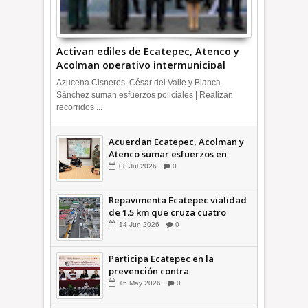
Activan ediles de Ecatepec, Atenco y
Acolman operativo intermunicipal
Azucena Cisneros, César del Valle y Blanca
Sánchez suman esfuerzos policiales | Realizan
recorridos ...
Acuerdan Ecatepec, Acolman y
Atenco sumar esfuerzos en
seguridad
08
Jul
2026
0
Repavimenta Ecatepec vialidad
de 1.5 km que cruza cuatro
comunidades +Video
14
Jun
2026
0
Participa Ecatepec en la
prevención contra
inundaciones en el Valle de
15
May
2026
0
México +VID