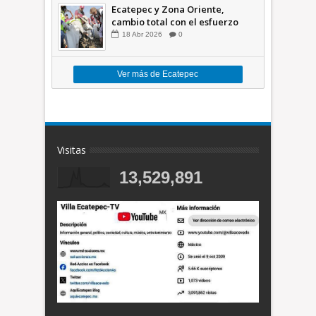
Ecatepec y Zona Oriente,
cambio total con el esfuerzo
conjunto: Azucena; retiran 21
18
Abr
2026
0
toneladas de basura *Video
Ver más de Ecatepec
Visitas
13,529,891