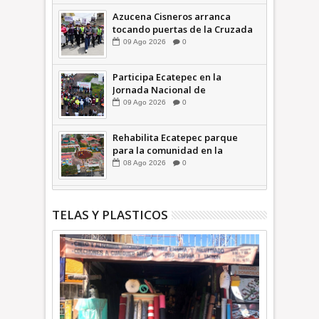
Azucena Cisneros arranca
tocando puertas de la Cruzada
Violeta en la Colosio +Video |
09
Ago
2026
0
INFORMA
Participa Ecatepec en la
Jornada Nacional de
Reforestación; plantan 3 mil
09
Ago
2026
0
árboles + Video | INFORMA
Rehabilita Ecatepec parque
para la comunidad en la
Petroquímica 1 +Video |
08
Ago
2026
0
INFORMA
TELAS Y PLASTICOS