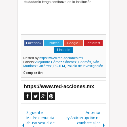
ciudadanía tenga confianza en la institución.
Facebook
Twitter
Google+
Pinterest
Linkedin
Posted by
https://www.red-acciones.mx
Labels:
Alejandro Gómez Sánchez
,
Edoméx
,
Iván
Martínez Gutiérrez
,
PGJEM
,
Policía de Investigación
Compartir:
https://www.red-acciones.mx
Siguente
Anterior
Madre denuncia
Ley Anticorrupción no
abuso sexual de
combate a los