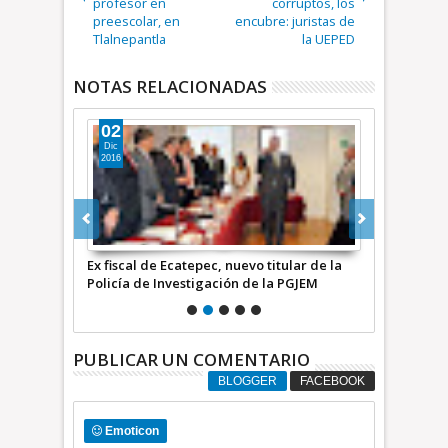
profesor en
corruptos, los
preescolar, en
encubre: juristas de
Tlalnepantla
la UEPED
NOTAS RELACIONADAS
24
17
Abr
Jul
2024
2019
tular de la
Urge que Codhem, Poder Judicial y PGJEM
Arrestan a 
a PGJEM
hagan su trabajo
Ecatepec; u
PUBLICAR UN COMENTARIO
BLOGGER
FACEBOOK
Emoticon