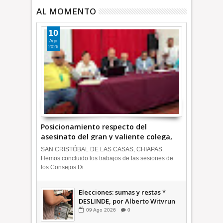
AL MOMENTO
10
Ago
2026
Posicionamiento respecto del
asesinato del gran y valiente colega,
Francisco Alejandro Leyva Aguilar *
SAN CRISTÓBAL DE LAS CASAS, CHIAPAS.
COMENTARIO A TIEMPO
Hemos concluido los trabajos de las sesiones de
los Consejos Di...
Elecciones: sumas y restas *
DESLINDE, por Alberto Witvrun
09
Ago
2026
0