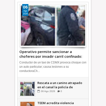
06
Ago
2026
Operativo permite sancionar a
choferes por invadir carril confinado:
Ecatepec +Video | INFORMATIVA
Conductor de un taxi de CDMX provoca choque con
un auto particular; causa lesiones a su
conductoraCh...
Rescata a un canino atrapado
en el canal la policía de
Ecatepec INFORMATIVA
06
Ago
2026
0
TEEM acredita violencia