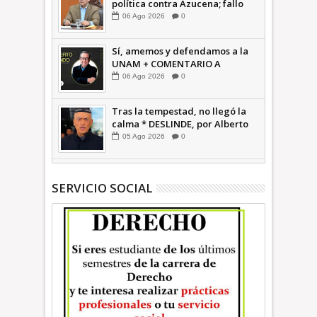
política contra Azucena; fallo
confirma guerra sucia: Octavio
06
Ago
2026
0
Martínez INFORMATIVA
Sí, amemos y defendamos a la
UNAM + COMENTARIO A
TIEMPO
06
Ago
2026
0
Tras la tempestad, no llegó la
calma * DESLINDE, por Alberto
Witvrun OPINIÓN
05
Ago
2026
0
SERVICIO SOCIAL