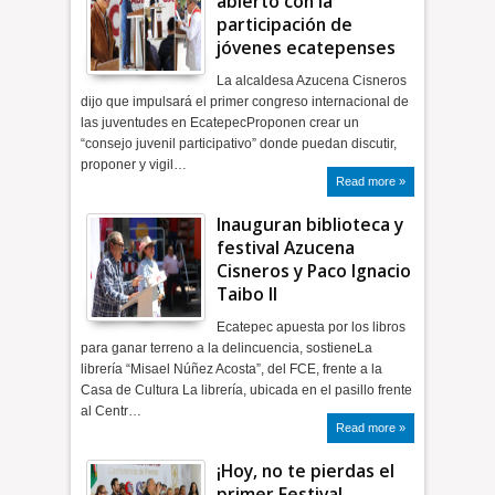
abierto con la
participación de
jóvenes ecatepenses
La alcaldesa Azucena Cisneros
dijo que impulsará el primer congreso internacional de
las juventudes en EcatepecProponen crear un
“consejo juvenil participativo” donde puedan discutir,
proponer y vigil…
Read more »
Inauguran biblioteca y
festival Azucena
Cisneros y Paco Ignacio
Taibo II
Ecatepec apuesta por los libros
para ganar terreno a la delincuencia, sostieneLa
librería “Misael Núñez Acosta”, del FCE, frente a la
Casa de Cultura La librería, ubicada en el pasillo frente
al Centr…
Read more »
¡Hoy, no te pierdas el
primer Festival