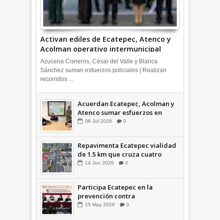
Activan ediles de Ecatepec, Atenco y
Acolman operativo intermunicipal
Azucena Cisneros, César del Valle y Blanca
Sánchez suman esfuerzos policiales | Realizan
recorridos ...
Acuerdan Ecatepec, Acolman y
Atenco sumar esfuerzos en
seguridad
08
Jul
2026
0
Repavimenta Ecatepec vialidad
de 1.5 km que cruza cuatro
comunidades +Video
14
Jun
2026
0
Participa Ecatepec en la
prevención contra
inundaciones en el Valle de
15
May
2026
0
México +VID