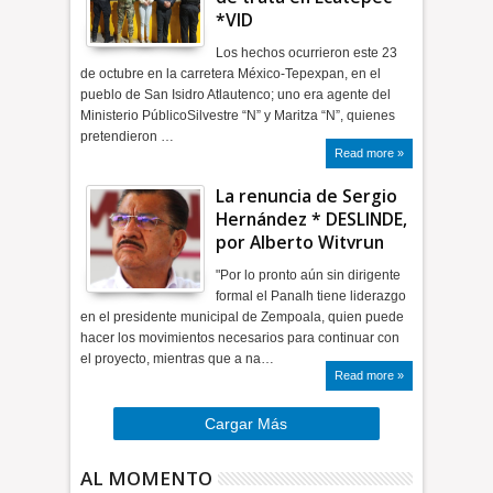
*VID
Los hechos ocurrieron este 23
de octubre en la carretera México-Tepexpan, en el
pueblo de San Isidro Atlautenco; uno era agente del
Ministerio PúblicoSilvestre “N” y Maritza “N”, quienes
pretendieron …
Read more »
La renuncia de Sergio
Hernández * DESLINDE,
por Alberto Witvrun
"Por lo pronto aún sin dirigente
formal el Panalh tiene liderazgo
en el presidente municipal de Zempoala, quien puede
hacer los movimientos necesarios para continuar con
el proyecto, mientras que a na…
Read more »
Cargar Más
AL MOMENTO