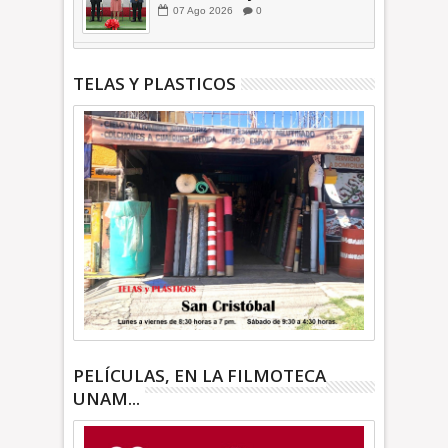
inauguran Feria de Empleo y
07
Ago
2026
0
Emprendedores 2026 +Video |
INFORMATIVA
TELAS Y PLASTICOS
PELÍCULAS, EN LA FILMOTECA
UNAM...