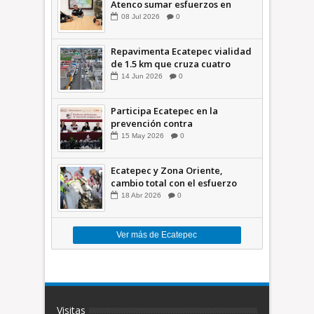
Atenco sumar esfuerzos en
seguridad
08
Jul
2026
0
Repavimenta Ecatepec vialidad
de 1.5 km que cruza cuatro
comunidades +Video
14
Jun
2026
0
Participa Ecatepec en la
prevención contra
inundaciones en el Valle de
15
May
2026
0
México +VID
Ecatepec y Zona Oriente,
cambio total con el esfuerzo
conjunto: Azucena; retiran 21
18
Abr
2026
0
toneladas de basura *Video
Ver más de Ecatepec
Visitas