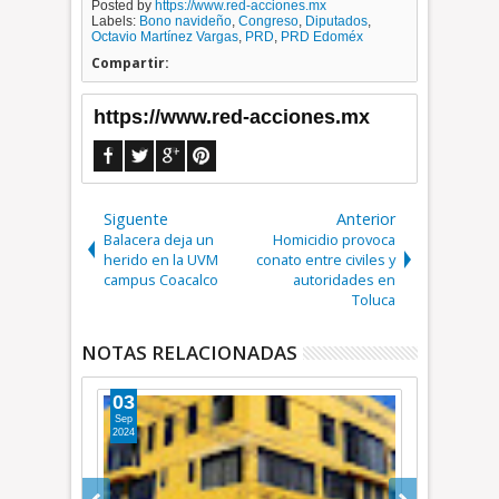
Posted by
https://www.red-acciones.mx
Labels:
Bono navideño
,
Congreso
,
Diputados
,
Octavio Martínez Vargas
,
PRD
,
PRD Edoméx
Compartir:
https://www.red-acciones.mx
Siguente
Anterior
Balacera deja un
Homicidio provoca
herido en la UVM
conato entre civiles y
campus Coacalco
autoridades en
Toluca
NOTAS RELACIONADAS
03
25
Sep
Ago
2024
2024