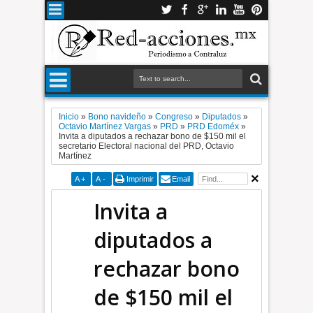
Inicio
»
Bono navideño
»
Congreso
»
Diputados
»
Octavio Martínez Vargas
»
PRD
»
PRD Edoméx
»
Invita a diputados a rechazar bono de $150 mil el
secretario Electoral nacional del PRD, Octavio
Martínez
A
+
A
-
Imprimir
Email
Invita a
diputados a
rechazar bono
de $150 mil el