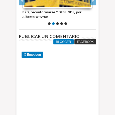
NDE, por
PRD, reconformarse * DESLINDE, por
PRD, pinta s
Alberto Witvrun
Witvrun
PUBLICAR UN COMENTARIO
BLOGGER
FACEBOOK
Emoticon