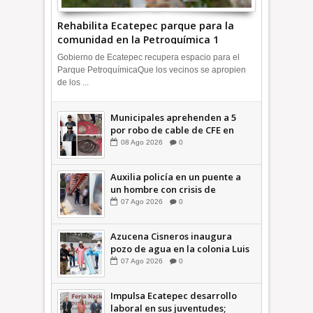
Rehabilita Ecatepec parque para la
comunidad en la Petroquímica 1
+Video | INFORMA
Gobierno de Ecatepec recupera espacio para el
Parque PetroquímicaQue los vecinos se apropien
de los ...
Municipales aprehenden a 5
por robo de cable de CFE en
Jardines de Casa Nueva +Video
08
Ago
2026
0
| INFORMA
Auxilia policía en un puente a
un hombre con crisis de
ansiedad en la Vía Morelos |
07
Ago
2026
0
INFORMATIVA
Azucena Cisneros inaugura
pozo de agua en la colonia Luis
Donaldo Colosio +Video |
07
Ago
2026
0
INFORMATIVA
Impulsa Ecatepec desarrollo
laboral en sus juventudes;