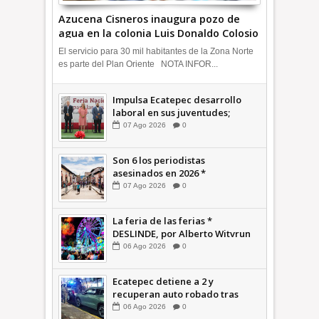
Azucena Cisneros inaugura pozo de
agua en la colonia Luis Donaldo Colosio
+Video | INFORMATIVA
El servicio para 30 mil habitantes de la Zona Norte
es parte del Plan Oriente NOTA INFOR...
Impulsa Ecatepec desarrollo
laboral en sus juventudes;
inauguran Feria de Empleo y
07
Ago
2026
0
Emprendedores 2026 +Video |
INFORMATIVA
Son 6 los periodistas
asesinados en 2026 *
COMENTARIO A TIEMPO
07
Ago
2026
0
La feria de las ferias *
DESLINDE, por Alberto Witvrun
06
Ago
2026
0
Ecatepec detiene a 2 y
recuperan auto robado tras
operativo con Tecámac +Video
06
Ago
2026
0