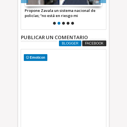
ura por el
Propone Zavala un sistema nacional de
Candidatos 
policías; “no está en riesgo mi
Ackerman
candidatura” (video)
PUBLICAR UN COMENTARIO
BLOGGER
FACEBOOK
Emoticon