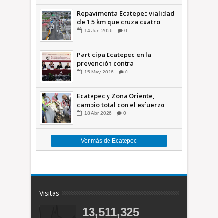
Repavimenta Ecatepec vialidad
de 1.5 km que cruza cuatro
comunidades +Video
14
Jun
2026
0
Participa Ecatepec en la
prevención contra
inundaciones en el Valle de
15
May
2026
0
México +VID
Ecatepec y Zona Oriente,
cambio total con el esfuerzo
conjunto: Azucena; retiran 21
18
Abr
2026
0
toneladas de basura *Video
Ver más de Ecatepec
Visitas
13,511,325