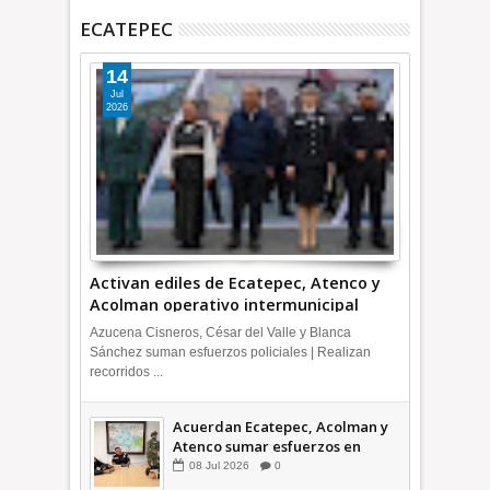
ECATEPEC
14
Jul
2026
Activan ediles de Ecatepec, Atenco y
Acolman operativo intermunicipal
Azucena Cisneros, César del Valle y Blanca
Sánchez suman esfuerzos policiales | Realizan
recorridos ...
Acuerdan Ecatepec, Acolman y
Atenco sumar esfuerzos en
seguridad
08
Jul
2026
0