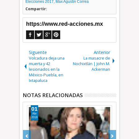
Elecciones 2017
,
Max Agustín Correa
Compartir:
https://www.red-acciones.mx
Siguente
Anterior
Volcadura deja una
La masacre de
muerta y 42
Nochixtlán | John M.
lesionados en la
Ackerman
México-Puebla, en
Ixtapaluca
NOTAS RELACIONADAS
01
09
Abr
Oct
2018
2017