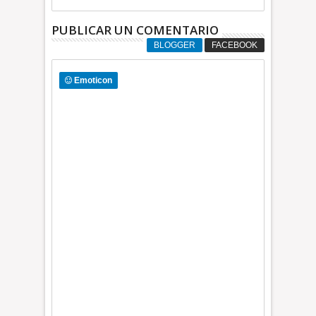
México * C
PUBLICAR UN COMENTARIO
BLOGGER
FACEBOOK
Emoticon