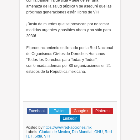
con la pandemia de sida y deje de ser una
amenaza de la salud pública y se aseguré que las
próximas generaciones estén libres de VIH.
¡Basta de muertes que se provocan por no tomar
medidas urgentes y posibles ahora y no sólo para
2030!
El pronunciamiento es firmado por la Red Nacional
de Organismos Civiles de Derechos Humanos
“Todos los Derechos para Todas y Todos”,
conformada además por 80 organizaciones en 21
estados de la República mexicana.
Facebook
Twitter
Google+
Pinterest
Linkedin
Posted by
https://www.red-acciones.mx
Labels:
Ciudad de México
,
Día Mundial
,
ONU
,
Red
TDT
,
Sida
,
VIH