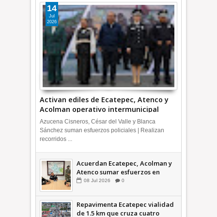
14
Jul
2026
Activan ediles de Ecatepec, Atenco y
Acolman operativo intermunicipal
Azucena Cisneros, César del Valle y Blanca
Sánchez suman esfuerzos policiales | Realizan
recorridos ...
Acuerdan Ecatepec, Acolman y
Atenco sumar esfuerzos en
seguridad
08
Jul
2026
0
Repavimenta Ecatepec vialidad
de 1.5 km que cruza cuatro