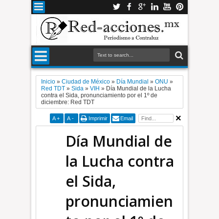
Inicio
»
Ciudad de México
»
Día Mundial
»
ONU
»
Red TDT
»
Sida
»
VIH
»
Día Mundial de la Lucha
contra el Sida, pronunciamiento por el 1º de
diciembre: Red TDT
A
+
A
-
Imprimir
Email
Día Mundial de
la Lucha contra
el Sida,
pronunciamien