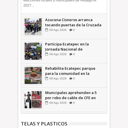
elecciones locales y municipales de Hidalgo el
2027...
Azucena Cisneros arranca
tocando puertas de la Cruzada
Violeta en la Colosio +Video |
09
Ago
2026
0
INFORMA
Participa Ecatepec en la
Jornada Nacional de
Reforestación; plantan 3 mil
09
Ago
2026
0
árboles + Video | INFORMA
Rehabilita Ecatepec parque
para la comunidad en la
Petroquímica 1 +Video |
08
Ago
2026
0
INFORMA
Municipales aprehenden a 5
por robo de cable de CFE en
Jardines de Casa Nueva +Video
08
Ago
2026
0
| INFORMA
TELAS Y PLASTICOS