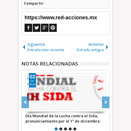
Compartir:
https://www.red-acciones.mx
Siguiente
Anterior
Entrada más reciente
Entrada antigua
NOTAS RELACIONADAS
19
21
Nov
Ago
2025
2025
 el Sida,
Fiscalía CDMX informa de los 29 detenidos
Trece deteni
diciembre:
en la marcha del día 15
Ximena y Pe
de la Jefa d