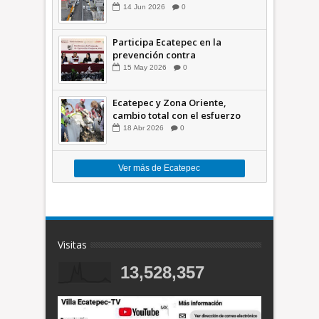
comunidades +Video
14
Jun
2026
0
Participa Ecatepec en la
prevención contra
inundaciones en el Valle de
15
May
2026
0
México +VID
Ecatepec y Zona Oriente,
cambio total con el esfuerzo
conjunto: Azucena; retiran 21
18
Abr
2026
0
toneladas de basura *Video
Ver más de Ecatepec
Visitas
13,528,357