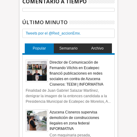
COMENTARIO A TIEMPO
ÚLTIMO MINUTO
Tweets por el @Red_accionEmx.
Popular
Semanario
Archivo
Director de Comunicación de
Fernando Vilchis en Ecatepec
financió publicaciones en redes
sociales en contra de Azucena
Cisneros: TEEM | INFORMATIVA
Finalidad de Juan Gabriel Salazar Martínez,
denigrar la imagen de la entonces candidata a la
Presidencia Municipal de Ecatepec de Morelos, A...
Azucena Cisneros supervisa
demolición de construcciones
ilegales en zona federal
INFORMATIVA
Con maquinaria pesada,