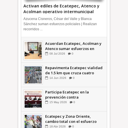
Activan ediles de Ecatepec, Atenco y
Acolman operativo intermunicipal
Azucena Cisneros, César del Valle y Blanca
Sánchez suman esfuerzos policiales | Realizan
recorridos ...
Acuerdan Ecatepec, Acolman y
Atenco sumar esfuerzos en
seguridad
08
Jul
2026
0
Repavimenta Ecatepec vialidad
de 1.5 km que cruza cuatro
comunidades +Video
14
Jun
2026
0
Participa Ecatepec en la
prevención contra
inundaciones en el Valle de
15
May
2026
0
México +VID
Ecatepec y Zona Oriente,
cambio total con el esfuerzo
conjunto: Azucena; retiran 21
18
Abr
2026
0