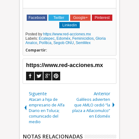
Facebook
Twitter
Google+
Pinterest
Linkedin
Posted by
https://www.red-acciones.mx
Labels:
Ecatepec
,
Edoméx
,
Feminicidios
,
Gloria
Analco
,
Política
,
Segob ONU
,
SemMex
Compartir:
https://www.red-acciones.mx
Siguente
Anterior
Atacan a hija de
Galileos advierten
empresario de Alfa
que AMLO cedió “la
Diario en Toluca;
plaza a Atlacomulco”
comunicado del
en Edoméx
medio
NOTAS RELACIONADAS