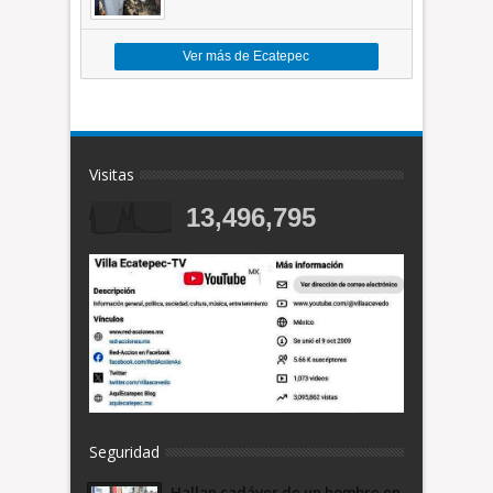
toneladas de basura *Video
Ver más de Ecatepec
Visitas
13,496,795
Seguridad
Hallan cadáver de un hombre en