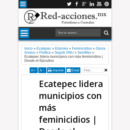
Inicio
»
Ecatepec
»
Edoméx
»
Feminicidios
»
Gloria
Analco
»
Política
»
Segob ONU
»
SemMex
»
Ecatepec lidera municipios con más feminicidios |
Desde el Ejecutivo
A
+
A
-
Imprimir
Email
Ecatepec lidera
municipios con
más
feminicidios |