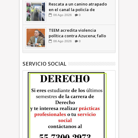
Rescata a un canino atrapado
en el canal la policía de
Ecatepec INFORMATIVA
06
Ago
2026
0
TEEM acredita violencia
política contra Azucena; fallo
confirma guerra sucia: Octavio
06
Ago
2026
0
Martínez INFORMATIVA
SERVICIO SOCIAL