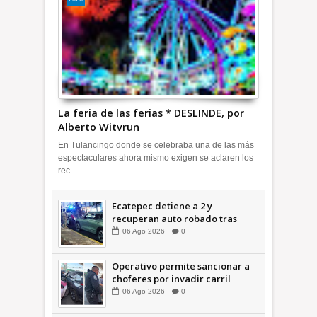
La feria de las ferias * DESLINDE, por
Alberto Witvrun
En Tulancingo donde se celebraba una de las más
espectaculares ahora mismo exigen se aclaren los
rec...
Ecatepec detiene a 2 y
recuperan auto robado tras
operativo con Tecámac +Video
06
Ago
2026
0
| INFORMATIVA
Operativo permite sancionar a
choferes por invadir carril
confinado: Ecatepec +Video |
06
Ago
2026
0
INFORMATIVA