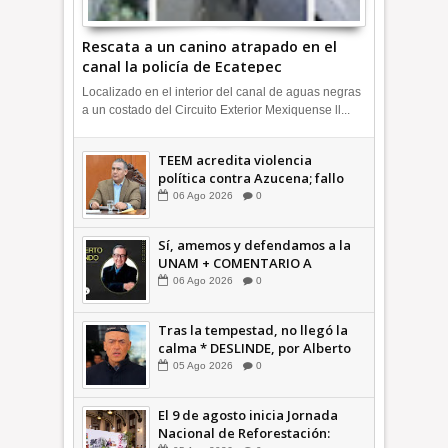
Rescata a un canino atrapado en el
canal la policía de Ecatepec
INFORMATIVA
Localizado en el interior del canal de aguas negras
a un costado del Circuito Exterior Mexiquense ll...
TEEM acredita violencia
política contra Azucena; fallo
confirma guerra sucia: Octavio
06
Ago
2026
0
Martínez INFORMATIVA
Sí, amemos y defendamos a la
UNAM + COMENTARIO A
TIEMPO
06
Ago
2026
0
Tras la tempestad, no llegó la
calma * DESLINDE, por Alberto
Witvrun OPINIÓN
05
Ago
2026
0
El 9 de agosto inicia Jornada
Nacional de Reforestación: