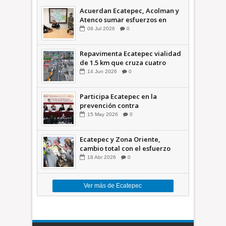
Acuerdan Ecatepec, Acolman y
Atenco sumar esfuerzos en
seguridad
08
Jul
2026
0
Repavimenta Ecatepec vialidad
de 1.5 km que cruza cuatro
comunidades +Video
14
Jun
2026
0
Participa Ecatepec en la
prevención contra
inundaciones en el Valle de
15
May
2026
0
México +VID
Ecatepec y Zona Oriente,
cambio total con el esfuerzo
conjunto: Azucena; retiran 21
18
Abr
2026
0
toneladas de basura *Video
Ver más de Ecatepec