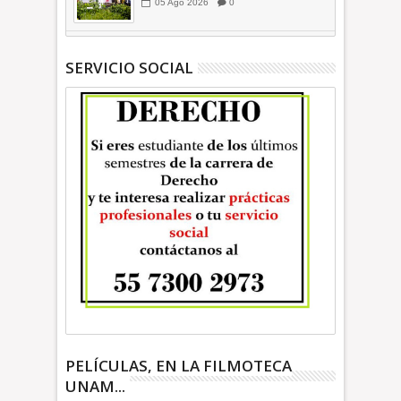
presidenta Sheinbaum +Video
05
Ago
2026
0
INFORMATIVA
SERVICIO SOCIAL
PELÍCULAS, EN LA FILMOTECA
UNAM...