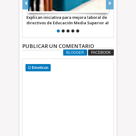
ra laboral de
Para Ana Gabriela Guevara su agresor es
Se debe rec
a Superior al
“un peligro para la sociedad”
gobernadore
Cambranis, 
PUBLICAR UN COMENTARIO
BLOGGER
FACEBOOK
Emoticon