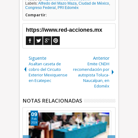
Labels:
Alfredo del Mazo Maza
,
Ciudad de México
,
Congreso Federal
,
PRI Edoméx
Compartir:
https://www.red-acciones.mx
Siguente
Anterior
Asaltan caseta de
Emite CNDH
cobro del Circuito
recomendación por
Exterior Mexiquense
autopista Toluca-
en Ecatepec
Naucalpan, en
Edoméx
NOTAS RELACIONADAS
17
11
Ene
Ene
2017
2017