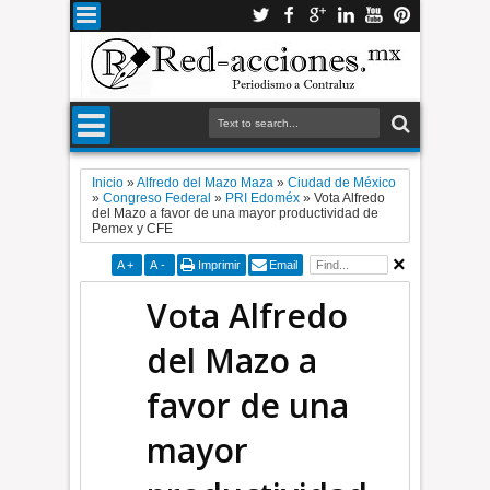
Inicio
»
Alfredo del Mazo Maza
»
Ciudad de México
»
Congreso Federal
»
PRI Edoméx
»
Vota Alfredo
del Mazo a favor de una mayor productividad de
Pemex y CFE
A
+
A
-
Imprimir
Email
Vota Alfredo
del Mazo a
favor de una
mayor