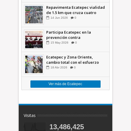
Repavimenta Ecatepec vialidad
de 1.5 km que cruza cuatro
comunidades +Video
14
Jun
2026
0
Participa Ecatepec en la
prevención contra
inundaciones en el Valle de
15
May
2026
0
México +VID
Ecatepec y Zona Oriente,
cambio total con el esfuerzo
conjunto: Azucena; retiran 21
18
Abr
2026
0
toneladas de basura *Video
Ver más de Ecatepec
Visitas
13,486,425