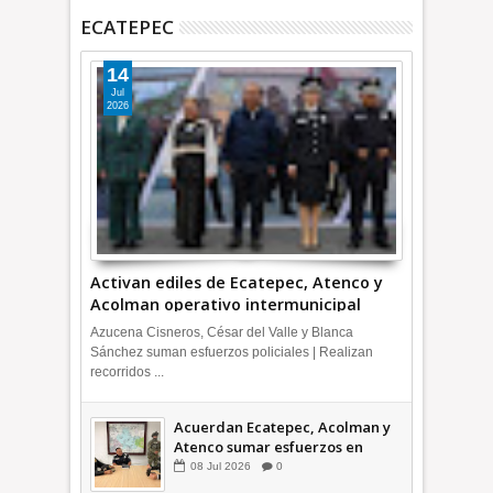
ECATEPEC
14
Jul
2026
Activan ediles de Ecatepec, Atenco y
Acolman operativo intermunicipal
Azucena Cisneros, César del Valle y Blanca
Sánchez suman esfuerzos policiales | Realizan
recorridos ...
Acuerdan Ecatepec, Acolman y
Atenco sumar esfuerzos en
seguridad
08
Jul
2026
0