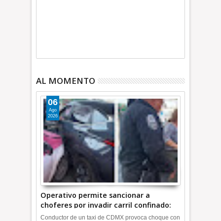
AL MOMENTO
06
Ago
2026
Operativo permite sancionar a
choferes por invadir carril confinado:
Ecatepec +Video | INFORMATIVA
Conductor de un taxi de CDMX provoca choque con