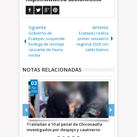
Siguente
Anterior
Gobierno de
Ecatepec realiza
Ecatepec suspende
primer simulacro
bodega de reciclaje
regional 2026 con
causante de fauna
saldo blanco
nociva
NOTAS RELACIONADAS
03
16
Ago
Jul
2026
2026
gados por
Trasladan a 10 al penal de Chiconautla
Detienen a “
antea
investigados por despojo y cautiverio:
Edomex; obje
io Martínez
Edomex +Video INFORMATIVA