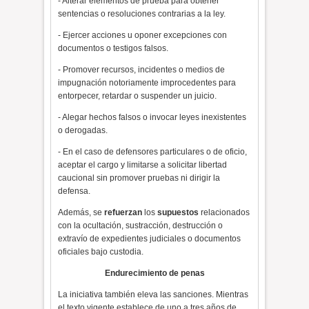
- Alterar elementos de prueba para obtener
sentencias o resoluciones contrarias a la ley.
- Ejercer acciones u oponer excepciones con
documentos o testigos falsos.
- Promover recursos, incidentes o medios de
impugnación notoriamente improcedentes para
entorpecer, retardar o suspender un juicio.
- Alegar hechos falsos o invocar leyes inexistentes
o derogadas.
- En el caso de defensores particulares o de oficio,
aceptar el cargo y limitarse a solicitar libertad
caucional sin promover pruebas ni dirigir la
defensa.
Además, se
refuerzan
los
supuestos
relacionados
con la ocultación, sustracción, destrucción o
extravío de expedientes judiciales o documentos
oficiales bajo custodia.
Endurecimiento de penas
La iniciativa también eleva las sanciones. Mientras
el texto vigente establece de uno a tres años de