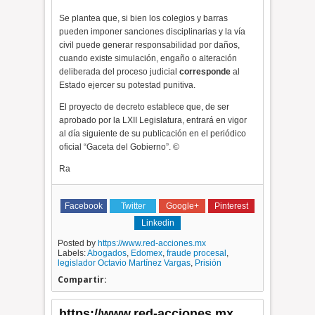
Se plantea que, si bien los colegios y barras
pueden imponer sanciones disciplinarias y la vía
civil puede generar responsabilidad por daños,
cuando existe simulación, engaño o alteración
deliberada del proceso judicial
corresponde
al
Estado ejercer su potestad punitiva.
El proyecto de decreto establece que, de ser
aprobado por la LXII Legislatura, entrará en vigor
al día siguiente de su publicación en el periódico
oficial “Gaceta del Gobierno”. ©
Ra
Facebook
Twitter
Google+
Pinterest
Linkedin
Posted by
https://www.red-acciones.mx
Labels:
Abogados
,
Edomex
,
fraude procesal
,
legislador Octavio Martínez Vargas
,
Prisión
Compartir:
https://www.red-acciones.mx