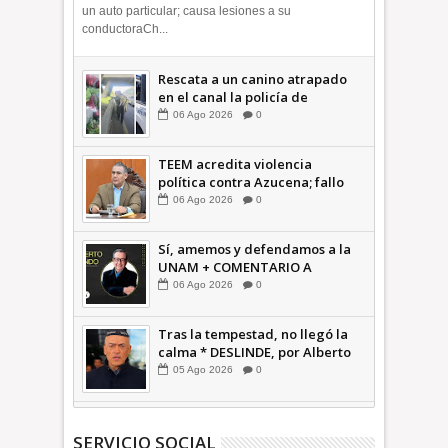
un auto particular; causa lesiones a su
conductoraCh...
Rescata a un canino atrapado
en el canal la policía de
Ecatepec INFORMATIVA
06
Ago
2026
0
TEEM acredita violencia
política contra Azucena; fallo
confirma guerra sucia: Octavio
06
Ago
2026
0
Martínez INFORMATIVA
Sí, amemos y defendamos a la
UNAM + COMENTARIO A
TIEMPO
06
Ago
2026
0
Tras la tempestad, no llegó la
calma * DESLINDE, por Alberto
Witvrun OPINIÓN
05
Ago
2026
0
SERVICIO SOCIAL