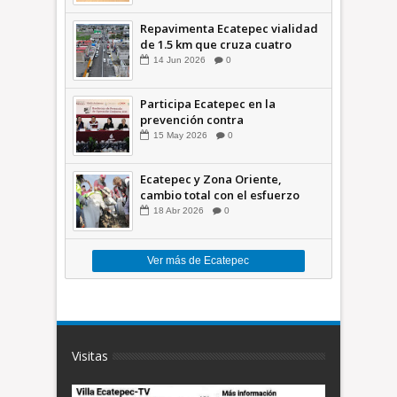
Repavimenta Ecatepec vialidad
de 1.5 km que cruza cuatro
comunidades +Video
14
Jun
2026
0
Participa Ecatepec en la
prevención contra
inundaciones en el Valle de
15
May
2026
0
México +VID
Ecatepec y Zona Oriente,
cambio total con el esfuerzo
conjunto: Azucena; retiran 21
18
Abr
2026
0
toneladas de basura *Video
Ver más de Ecatepec
Visitas