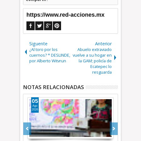
https://www.red-acciones.mx
Siguente
Anterior
¿Al toro por los
Abuelo extraviado
cuernos? * DESLINDE,
vuelve a su hogar en
por Alberto Witvrun
la GAM; policía de
Ecatepec lo
resguarda
NOTAS RELACIONADAS
05
Ago
2026