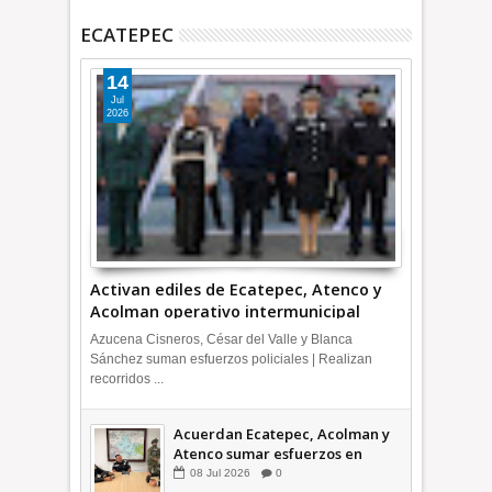
ECATEPEC
14
Jul
2026
Activan ediles de Ecatepec, Atenco y
Acolman operativo intermunicipal
Azucena Cisneros, César del Valle y Blanca
Sánchez suman esfuerzos policiales | Realizan
recorridos ...
Acuerdan Ecatepec, Acolman y
Atenco sumar esfuerzos en
seguridad
08
Jul
2026
0