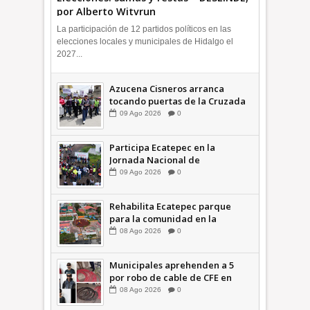
por Alberto Witvrun
La participación de 12 partidos políticos en las
elecciones locales y municipales de Hidalgo el
2027...
Azucena Cisneros arranca
tocando puertas de la Cruzada
Violeta en la Colosio +Video |
09
Ago
2026
0
INFORMA
Participa Ecatepec en la
Jornada Nacional de
Reforestación; plantan 3 mil
09
Ago
2026
0
árboles + Video | INFORMA
Rehabilita Ecatepec parque
para la comunidad en la
Petroquímica 1 +Video |
08
Ago
2026
0
INFORMA
Municipales aprehenden a 5
por robo de cable de CFE en
Jardines de Casa Nueva +Video
08
Ago
2026
0
| INFORMA