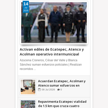
14
Jul
2026
Activan ediles de Ecatepec, Atenco y
Acolman operativo intermunicipal
Azucena Cisneros, César del Valle y Blanca
Sánchez suman esfuerzos policiales | Realizan
recorridos ...
Acuerdan Ecatepec, Acolman y
Atenco sumar esfuerzos en
seguridad
08
Jul
2026
0
Repavimenta Ecatepec vialidad
de 1.5 km que cruza cuatro