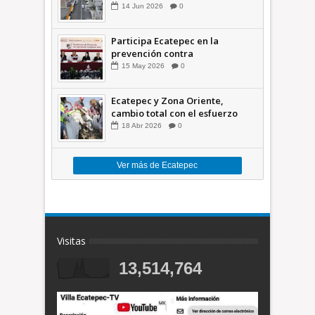
comunidades +Video
14
Jun
2026
0
Participa Ecatepec en la
prevención contra
inundaciones en el Valle de
15
May
2026
0
México +VID
Ecatepec y Zona Oriente,
cambio total con el esfuerzo
conjunto: Azucena; retiran 21
18
Abr
2026
0
toneladas de basura *Video
Ver más de Ecatepec
Visitas
13,514,764