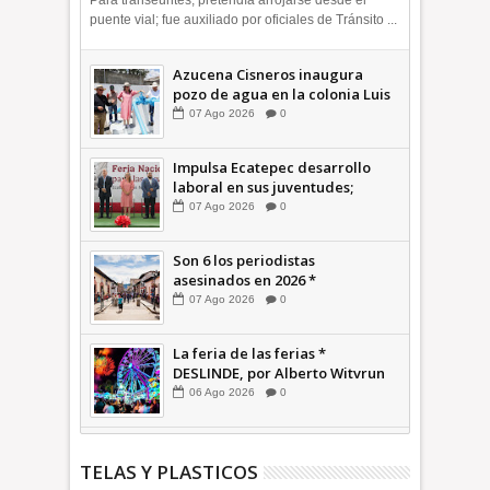
Para transeúntes, pretendía arrojarse desde el
puente vial; fue auxiliado por oficiales de Tránsito ...
Azucena Cisneros inaugura
pozo de agua en la colonia Luis
Donaldo Colosio +Video |
07
Ago
2026
0
INFORMATIVA
Impulsa Ecatepec desarrollo
laboral en sus juventudes;
inauguran Feria de Empleo y
07
Ago
2026
0
Emprendedores 2026 +Video |
INFORMATIVA
Son 6 los periodistas
asesinados en 2026 *
COMENTARIO A TIEMPO
07
Ago
2026
0
La feria de las ferias *
DESLINDE, por Alberto Witvrun
06
Ago
2026
0
TELAS Y PLASTICOS