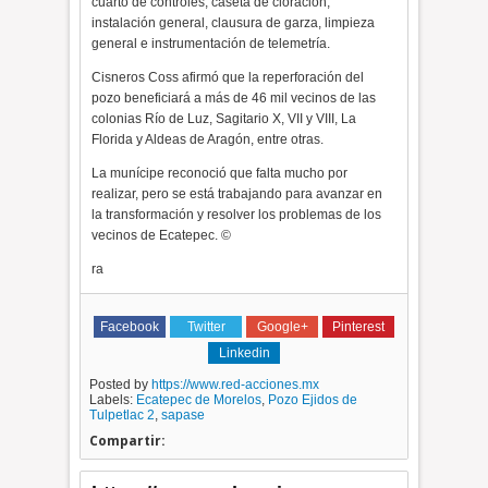
cuarto de controles, caseta de cloración,
instalación general, clausura de garza, limpieza
general e instrumentación de telemetría.
Cisneros Coss afirmó que la reperforación del
pozo beneficiará a más de 46 mil vecinos de las
colonias Río de Luz, Sagitario X, VII y VIII, La
Florida y Aldeas de Aragón, entre otras.
La munícipe reconoció que falta mucho por
realizar, pero se está trabajando para avanzar en
la transformación y resolver los problemas de los
vecinos de Ecatepec. ©
ra
Facebook
Twitter
Google+
Pinterest
Linkedin
Posted by
https://www.red-acciones.mx
Labels:
Ecatepec de Morelos
,
Pozo Ejidos de
Tulpetlac 2
,
sapase
Compartir: