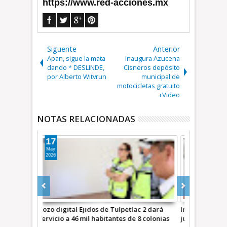
https://www.red-acciones.mx
Siguente
Anterior
Apan, sigue la mata
Inaugura Azucena
dando * DESLINDE,
Cisneros depósito
por Alberto Witvrun
municipal de
motocicletas gratuito
+Video
NOTAS RELACIONADAS
07
06
Ago
Ago
2026
2026
ac 2 dará
Impulsa Ecatepec desarrollo laboral en sus
Operativo pe
 8 colonias
juventudes; inauguran Feria de Empleo y
por invadir 