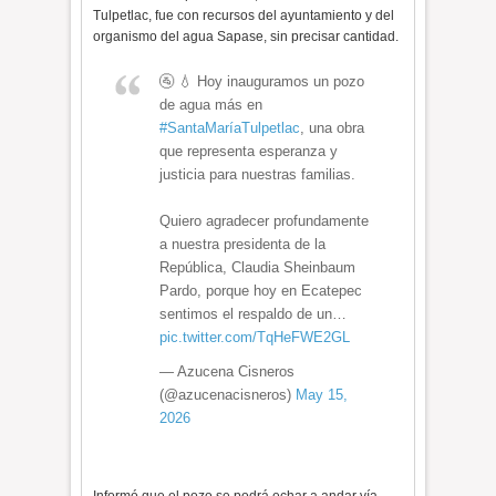
Tulpetlac, fue con recursos del ayuntamiento y del
organismo del agua Sapase, sin precisar cantidad.
🚰 💧 Hoy inauguramos un pozo
de agua más en
#SantaMaríaTulpetlac
, una obra
que representa esperanza y
justicia para nuestras familias.
Quiero agradecer profundamente
a nuestra presidenta de la
República, Claudia Sheinbaum
Pardo, porque hoy en Ecatepec
sentimos el respaldo de un…
pic.twitter.com/TqHeFWE2GL
— Azucena Cisneros
(@azucenacisneros)
May 15,
2026
Informó que el pozo se podrá echar a andar vía