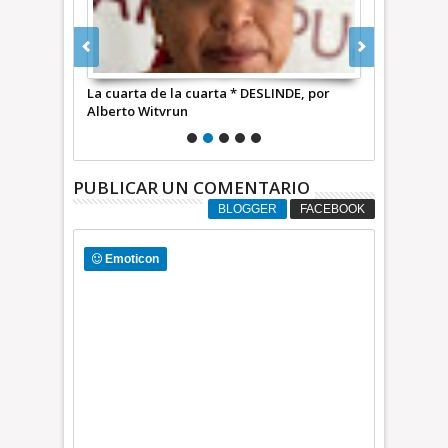
E, por
La cuarta de la cuarta * DESLINDE, por
Apan, sigue 
Alberto Witvrun
Alberto Wit
PUBLICAR UN COMENTARIO
BLOGGER
FACEBOOK
Emoticon