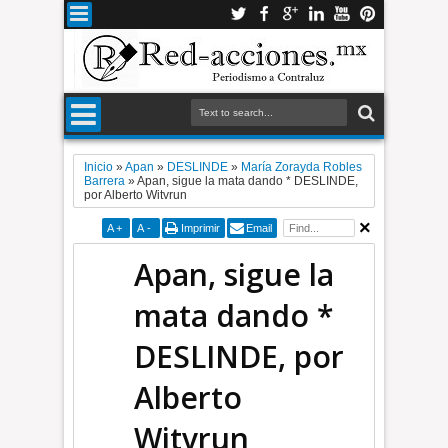
Inicio
»
Apan
»
DESLINDE
»
María Zorayda Robles
Barrera
»
Apan, sigue la mata dando * DESLINDE,
por Alberto Witvrun
A
+
A
-
Imprimir
Email
Apan, sigue la
mata dando *
DESLINDE, por
Alberto
Witvrun