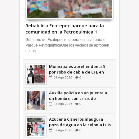
Rehabilita Ecatepec parque para la
comunidad en la Petroquímica 1
+Video | INFORMA
Gobierno de Ecatepec recupera espacio para el
Parque PetroquímicaQue los vecinos se apropien
de los ...
Municipales aprehenden a 5
por robo de cable de CFE en
Jardines de Casa Nueva +Video
08
Ago
2026
0
| INFORMA
Auxilia policía en un puente a
un hombre con crisis de
ansiedad en la Vía Morelos |
07
Ago
2026
0
INFORMATIVA
Azucena Cisneros inaugura
pozo de agua en la colonia Luis
Donaldo Colosio +Video |
07
Ago
2026
0
INFORMATIVA