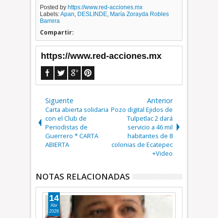
Posted by
https://www.red-acciones.mx
Labels:
Apan
,
DESLINDE
,
María Zorayda Robles
Barrera
Compartir:
https://www.red-acciones.mx
Siguente
Anterior
Carta abierta solidaria
Pozo digital Ejidos de
con el Club de
Tulpetlac 2 dará
Periodistas de
servicio a 46 mil
Guerrero * CARTA
habitantes de 8
ABIERTA
colonias de Ecatepec
+Video
NOTAS RELACIONADAS
14
17
Abr
May
2026
2026