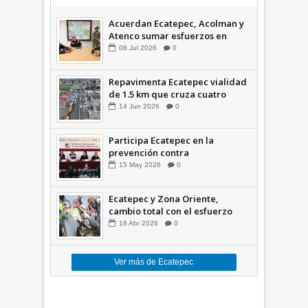
Acuerdan Ecatepec, Acolman y
Atenco sumar esfuerzos en
seguridad
08
Jul
2026
0
Repavimenta Ecatepec vialidad
de 1.5 km que cruza cuatro
comunidades +Video
14
Jun
2026
0
Participa Ecatepec en la
prevención contra
inundaciones en el Valle de
15
May
2026
0
México +VID
Ecatepec y Zona Oriente,
cambio total con el esfuerzo
conjunto: Azucena; retiran 21
18
Abr
2026
0
toneladas de basura *Video
Ver más de Ecatepec