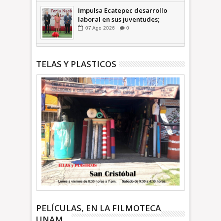
Impulsa Ecatepec desarrollo
laboral en sus juventudes;
inauguran Feria de Empleo y
07
Ago
2026
0
Emprendedores 2026 +Video |
INFORMATIVA
TELAS Y PLASTICOS
PELÍCULAS, EN LA FILMOTECA
UNAM...