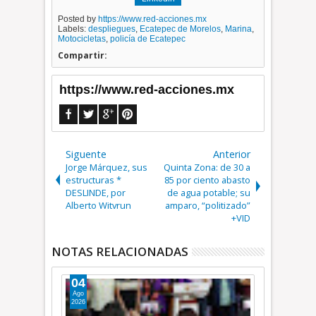
Posted by
https://www.red-acciones.mx
Labels:
despliegues
,
Ecatepec de Morelos
,
Marina
,
Motocicletas
,
policía de Ecatepec
Compartir:
https://www.red-acciones.mx
Siguente
Anterior
Jorge Márquez, sus
Quinta Zona: de 30 a
estructuras *
85 por ciento abasto
DESLINDE, por
de agua potable; su
Alberto Witvrun
amparo, “politizado”
+VID
NOTAS RELACIONADAS
04
Ago
2026