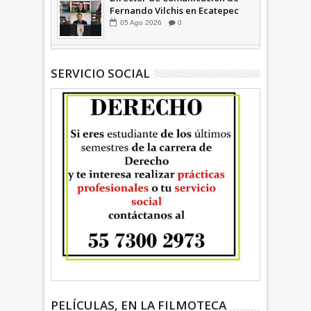
Fernando Vilchis en Ecatepec
financió publicaciones en redes
05
Ago
2026
0
sociales en contra de Azucena
Cisneros: TEEM | INFORMATIVA
SERVICIO SOCIAL
PELÍCULAS, EN LA FILMOTECA