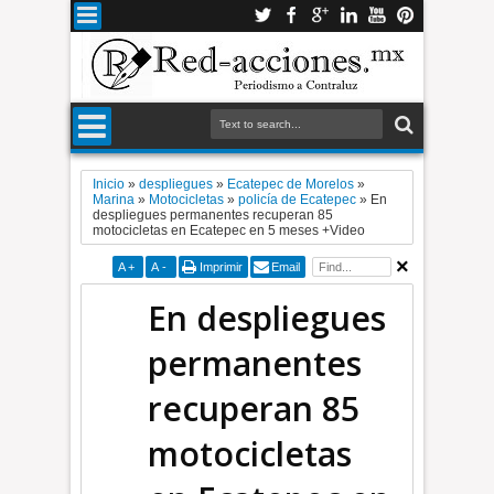
Inicio
»
despliegues
»
Ecatepec de Morelos
»
Marina
»
Motocicletas
»
policía de Ecatepec
»
En
despliegues permanentes recuperan 85
motocicletas en Ecatepec en 5 meses +Video
A
+
A
-
Imprimir
Email
En despliegues
permanentes
recuperan 85
motocicletas