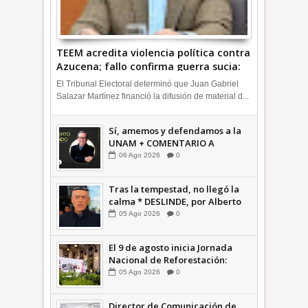
TEEM acredita violencia política contra
Azucena; fallo confirma guerra sucia:
Octavio Martínez INFORMATIVA
El Tribunal Electoral determinó que Juan Gabriel
Salazar Martínez financió la difusión de material d...
Sí, amemos y defendamos a la
UNAM + COMENTARIO A
TIEMPO
06
Ago
2026
0
Tras la tempestad, no llegó la
calma * DESLINDE, por Alberto
Witvrun OPINIÓN
05
Ago
2026
0
El 9 de agosto inicia Jornada
Nacional de Reforestación:
presidenta Sheinbaum +Video
05
Ago
2026
0
INFORMATIVA
Director de Comunicación de