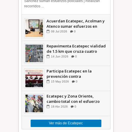
Sánchez suman esfuerzos policiales | Realizan
recorridos ...
Acuerdan Ecatepec, Acolman y
Atenco sumar esfuerzos en
seguridad
08
Jul
2026
0
Repavimenta Ecatepec vialidad
de 1.5 km que cruza cuatro
comunidades +Video
14
Jun
2026
0
Participa Ecatepec en la
prevención contra
inundaciones en el Valle de
15
May
2026
0
México +VID
Ecatepec y Zona Oriente,
cambio total con el esfuerzo
conjunto: Azucena; retiran 21
18
Abr
2026
0
toneladas de basura *Video
Ver más de Ecatepec