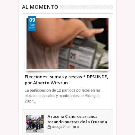
AL MOMENTO
09
Ago
2026
Elecciones: sumas y restas * DESLINDE,
por Alberto Witvrun
La participación de 12 partidos políticos en las
elecciones locales y municipales de Hidalgo el
2027...
Azucena Cisneros arranca
tocando puertas de la Cruzada
Violeta en la Colosio +Video |
09
Ago
2026
0
INFORMA