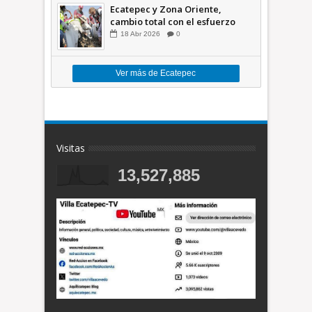
Ecatepec y Zona Oriente,
cambio total con el esfuerzo
conjunto: Azucena; retiran 21
18
Abr
2026
0
toneladas de basura *Video
Ver más de Ecatepec
Visitas
13,527,885