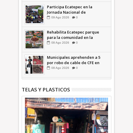
Participa Ecatepec en la
Jornada Nacional de
Reforestación; plantan 3 mil
09
Ago
2026
0
árboles + Video | INFORMA
Rehabilita Ecatepec parque
para la comunidad en la
Petroquímica 1 +Video |
08
Ago
2026
0
INFORMA
Municipales aprehenden a 5
por robo de cable de CFE en
Jardines de Casa Nueva +Video
08
Ago
2026
0
| INFORMA
TELAS Y PLASTICOS