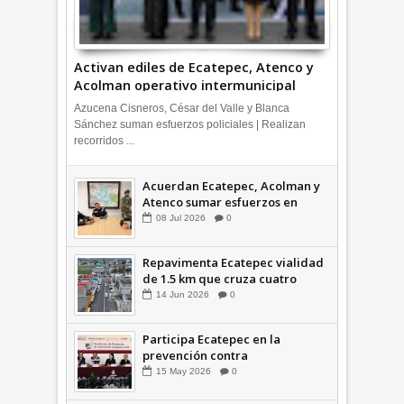
Activan ediles de Ecatepec, Atenco y
Acolman operativo intermunicipal
Azucena Cisneros, César del Valle y Blanca
Sánchez suman esfuerzos policiales | Realizan
recorridos ...
Acuerdan Ecatepec, Acolman y
Atenco sumar esfuerzos en
seguridad
08
Jul
2026
0
Repavimenta Ecatepec vialidad
de 1.5 km que cruza cuatro
comunidades +Video
14
Jun
2026
0
Participa Ecatepec en la
prevención contra
inundaciones en el Valle de
15
May
2026
0
México +VID