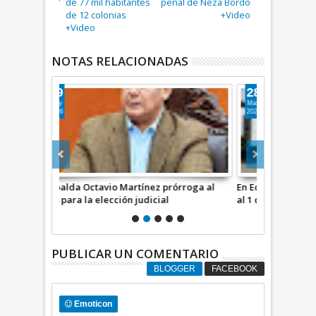
de 77 mil habitantes
penal de Neza Bordo
de 12 colonias
+Video
+Video
NOTAS RELACIONADAS
28
18
May
May
2025
2025
órroga al
En Ecatepec habrá ley seca del 31 de mayo
Elección jud
al 1 de junio por elección judicial
por Alberto 
PUBLICAR UN COMENTARIO
BLOGGER
FACEBOOK
Emoticon