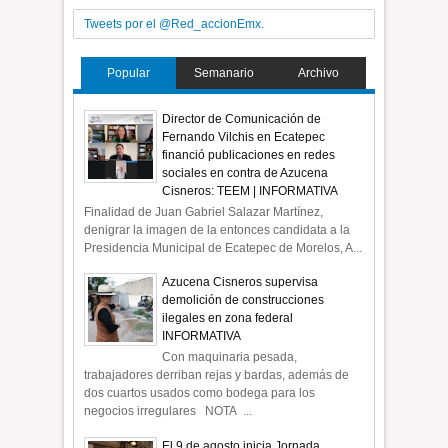
Tweets por el @Red_accionEmx.
Popular
Semanario
Archivo
Director de Comunicación de
Fernando Vilchis en Ecatepec
financió publicaciones en redes
sociales en contra de Azucena
Cisneros: TEEM | INFORMATIVA
Finalidad de Juan Gabriel Salazar Martínez,
denigrar la imagen de la entonces candidata a la
Presidencia Municipal de Ecatepec de Morelos, A...
Azucena Cisneros supervisa
demolición de construcciones
ilegales en zona federal
INFORMATIVA
Con maquinaria pesada,
trabajadores derriban rejas y bardas, además de
dos cuartos usados como bodega para los
negocios irregulares NOTA ...
El 9 de agosto inicia Jornada