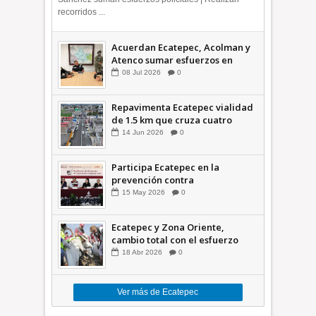
recorridos ...
Acuerdan Ecatepec, Acolman y
Atenco sumar esfuerzos en
seguridad
08
Jul
2026
0
Repavimenta Ecatepec vialidad
de 1.5 km que cruza cuatro
comunidades +Video
14
Jun
2026
0
Participa Ecatepec en la
prevención contra
inundaciones en el Valle de
15
May
2026
0
México +VID
Ecatepec y Zona Oriente,
cambio total con el esfuerzo
conjunto: Azucena; retiran 21
18
Abr
2026
0
toneladas de basura *Video
Ver más de Ecatepec