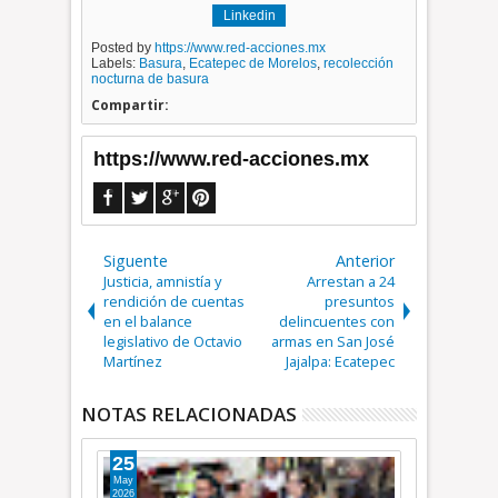
Linkedin
Posted by
https://www.red-acciones.mx
Labels:
Basura
,
Ecatepec de Morelos
,
recolección
nocturna de basura
Compartir:
https://www.red-acciones.mx
Siguente
Anterior
Justicia, amnistía y
Arrestan a 24
rendición de cuentas
presuntos
en el balance
delincuentes con
legislativo de Octavio
armas en San José
Martínez
Jajalpa: Ecatepec
NOTAS RELACIONADAS
02
06
Ago
Ago
2026
2026