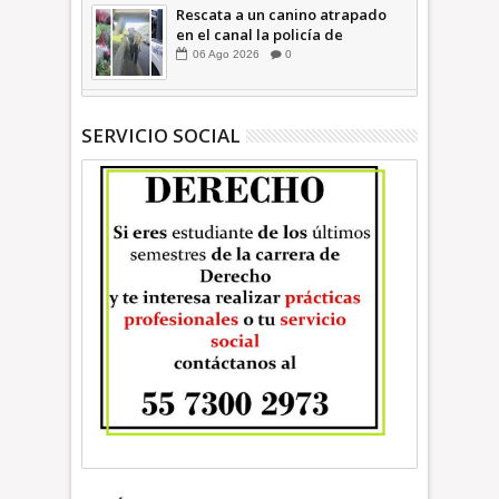
Rescata a un canino atrapado
en el canal la policía de
Ecatepec INFORMATIVA
06
Ago
2026
0
SERVICIO SOCIAL