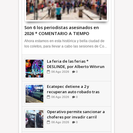
Son 6 los periodistas asesinados en
2026 * COMENTARIO A TIEMPO
Ahora estamos en esta histórica y bella ciudad de
los coletos, para llevar a cabo las sesiones de Co...
La feria de las ferias *
DESLINDE, por Alberto Witvrun
06
Ago
2026
0
Ecatepec detiene a 2 y
recuperan auto robado tras
operativo con Tecámac +Video
06
Ago
2026
0
| INFORMATIVA
Operativo permite sancionar a
choferes por invadir carril
confinado: Ecatepec +Video |
06
Ago
2026
0
INFORMATIVA