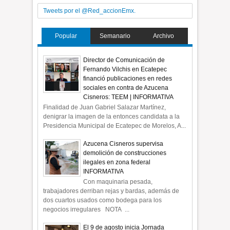
Tweets por el @Red_accionEmx.
Popular
Semanario
Archivo
Director de Comunicación de
Fernando Vilchis en Ecatepec
financió publicaciones en redes
sociales en contra de Azucena
Cisneros: TEEM | INFORMATIVA
Finalidad de Juan Gabriel Salazar Martínez,
denigrar la imagen de la entonces candidata a la
Presidencia Municipal de Ecatepec de Morelos, A...
Azucena Cisneros supervisa
demolición de construcciones
ilegales en zona federal
INFORMATIVA
Con maquinaria pesada,
trabajadores derriban rejas y bardas, además de
dos cuartos usados como bodega para los
negocios irregulares NOTA ...
El 9 de agosto inicia Jornada