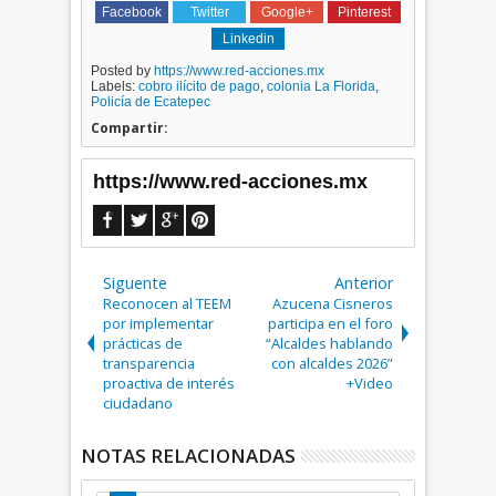
Facebook
Twitter
Google+
Pinterest
Linkedin
Posted by
https://www.red-acciones.mx
Labels:
cobro ilícito de pago
,
colonia La Florida
,
Policía de Ecatepec
Compartir:
https://www.red-acciones.mx
Siguente
Anterior
Reconocen al TEEM
Azucena Cisneros
por implementar
participa en el foro
prácticas de
“Alcaldes hablando
transparencia
con alcaldes 2026”
proactiva de interés
+Video
ciudadano
NOTAS RELACIONADAS