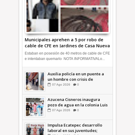
Municipales aprehen a 5 por robo de
cable de CFE en Jardines de Casa Nueva
+Video | INFORMA
Estaban en posesión de 40 metros de cable de CFE
e intentaban quemarlo NOTA INFORMATIVALo...
Auxilia policía en un puente a
un hombre con crisis de
ansiedad en la Vía Morelos |
07
Ago
2026
0
INFORMATIVA
Azucena Cisneros inaugura
pozo de agua en la colonia Luis
Donaldo Colosio +Video |
07
Ago
2026
0
INFORMATIVA
Impulsa Ecatepec desarrollo
laboral en sus juventudes;