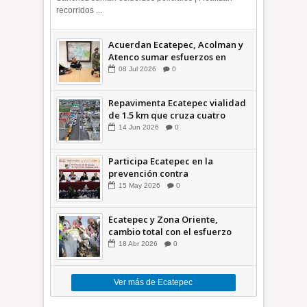
recorridos ...
Acuerdan Ecatepec, Acolman y
Atenco sumar esfuerzos en
seguridad
08
Jul
2026
0
Repavimenta Ecatepec vialidad
de 1.5 km que cruza cuatro
comunidades +Video
14
Jun
2026
0
Participa Ecatepec en la
prevención contra
inundaciones en el Valle de
15
May
2026
0
México +VID
Ecatepec y Zona Oriente,
cambio total con el esfuerzo
conjunto: Azucena; retiran 21
18
Abr
2026
0
toneladas de basura *Video
Ver más de Ecatepec