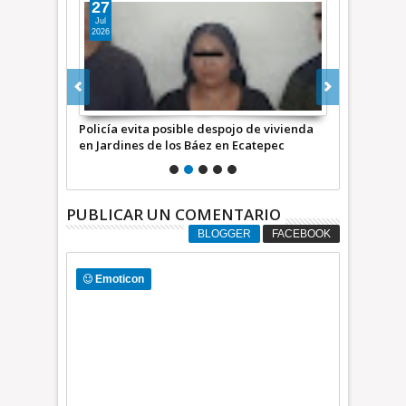
27
26
Jul
Jul
2026
2026
obro ilícito
Policía evita posible despojo de vivienda
FGJEM y auto
en Jardines de los Báez en Ecatepec
de anexo por
+Video
PUBLICAR UN COMENTARIO
BLOGGER
FACEBOOK
Emoticon