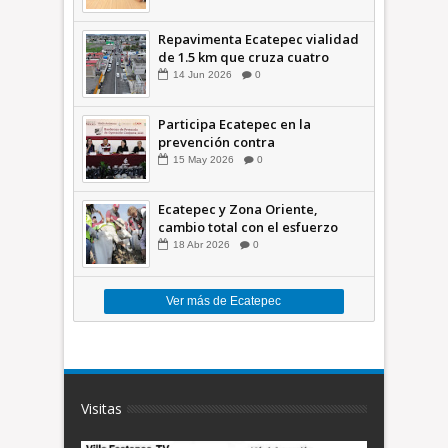
Repavimenta Ecatepec vialidad
de 1.5 km que cruza cuatro
comunidades +Video
14
Jun
2026
0
Participa Ecatepec en la
prevención contra
inundaciones en el Valle de
15
May
2026
0
México +VID
Ecatepec y Zona Oriente,
cambio total con el esfuerzo
conjunto: Azucena; retiran 21
18
Abr
2026
0
toneladas de basura *Video
Ver más de Ecatepec
Visitas