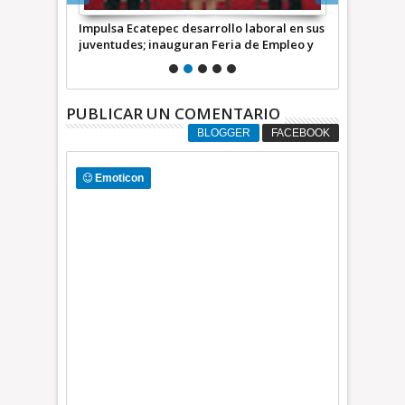
 y bocas de
Impulsa Ecatepec desarrollo laboral en sus
Operativo pe
juventudes; inauguran Feria de Empleo y
por invadir 
Emprendedores 2026 +Video |
+Video | I
INFORMATIVA
PUBLICAR UN COMENTARIO
BLOGGER
FACEBOOK
Emoticon