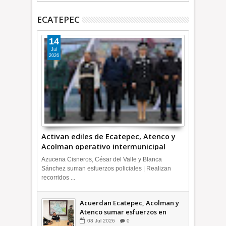
ECATEPEC
14
Jul
2026
Activan ediles de Ecatepec, Atenco y
Acolman operativo intermunicipal
Azucena Cisneros, César del Valle y Blanca
Sánchez suman esfuerzos policiales | Realizan
recorridos ...
Acuerdan Ecatepec, Acolman y
Atenco sumar esfuerzos en
seguridad
08
Jul
2026
0