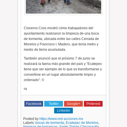
Cisneros Coss mostró cómo trabajadores del
ayuntamiento realizaron la limpieza de una boca
de tormenta, ubicada entre las calles Cerrada de
Morelos y Francisco I. Madero, que tenía metro y
medio de tierra acumulada.
También anunció que el próximo 7 de junio se
realizará la faena más grande del país y “Ecatepec
tiene que ser ejemplo de lo que es transformarse y
convertirse en un lugar absolutamente limpio y
ordenado”. ©
ra
Facebook
Twitter
Google+
Pinterest
Linkedin
Posted by
https://www.red-acciones.mx
Labels:
bocas de tormenta
,
Ecatepec de Morelos
,
limpieza de barrancas
,
Santo Tomás Chiconautla