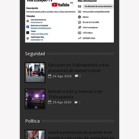
Seguridad
Ejecutan en Tlalnepantla a dos
presuntos afroamericanos
0
24
Ago
2016
Balean a tres y mueren 2 en
Tlalnepantla
25
Ago
2016
0
Política
Auxilia policía en un puente a un
hombre con crisis de ansiedad en