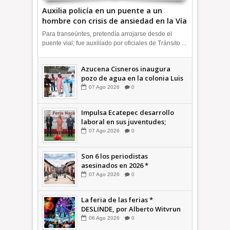
Auxilia policía en un puente a un
hombre con crisis de ansiedad en la Vía
Morelos | INFORMATIVA
Para transeúntes, pretendía arrojarse desde el
puente vial; fue auxiliado por oficiales de Tránsito ...
Azucena Cisneros inaugura
pozo de agua en la colonia Luis
Donaldo Colosio +Video |
07
Ago
2026
0
INFORMATIVA
Impulsa Ecatepec desarrollo
laboral en sus juventudes;
inauguran Feria de Empleo y
07
Ago
2026
0
Emprendedores 2026 +Video |
INFORMATIVA
Son 6 los periodistas
asesinados en 2026 *
COMENTARIO A TIEMPO
07
Ago
2026
0
La feria de las ferias *
DESLINDE, por Alberto Witvrun
06
Ago
2026
0