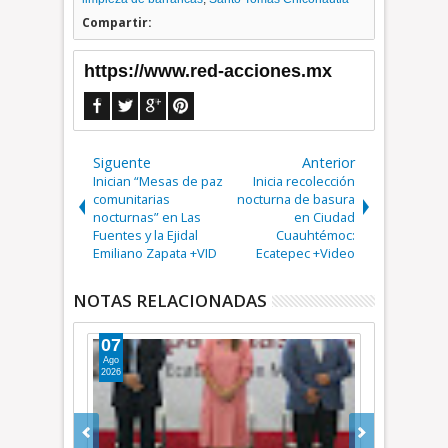
Compartir:
https://www.red-acciones.mx
Siguente
Anterior
Inician “Mesas de paz
Inicia recolección
comunitarias
nocturna de basura
nocturnas” en Las
en Ciudad
Fuentes y la Ejidal
Cuauhtémoc:
Emiliano Zapata +VID
Ecatepec +Video
NOTAS RELACIONADAS
07
06
Ago
Ago
2026
2026