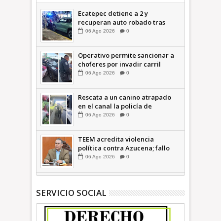
Ecatepec detiene a 2 y
recuperan auto robado tras
operativo con Tecámac +Video
06
Ago
2026
0
| INFORMATIVA
Operativo permite sancionar a
choferes por invadir carril
confinado: Ecatepec +Video |
06
Ago
2026
0
INFORMATIVA
Rescata a un canino atrapado
en el canal la policía de
Ecatepec INFORMATIVA
06
Ago
2026
0
TEEM acredita violencia
política contra Azucena; fallo
confirma guerra sucia: Octavio
06
Ago
2026
0
Martínez INFORMATIVA
SERVICIO SOCIAL