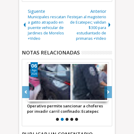
Siguente
Anterior
Municipales rescatan
Festejan al magisterio
a gatito atrapado en
de Ecatepec; validan
puente vehicular de
$300 para
Jardines de Morelos
estudiantado de
+Video
primarias +Video
NOTAS RELACIONADAS
06
05
Ago
Ago
2026
2026
bis' por
Operativo permite sancionar a choferes
Llega a Ecat
Ecatepec
por invadir carril confinado: Ecatepec
de Cine para
+Video | INFORMATIVA
+Video INF