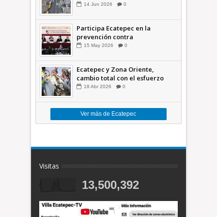
comunidades +Video
14
Jun
2026
0
Participa Ecatepec en la
prevención contra
inundaciones en el Valle de
15
May
2026
0
México +VID
Ecatepec y Zona Oriente,
cambio total con el esfuerzo
conjunto: Azucena; retiran 21
18
Abr
2026
0
toneladas de basura *Video
Ver más de Ecatepec
Visitas
13,500,392