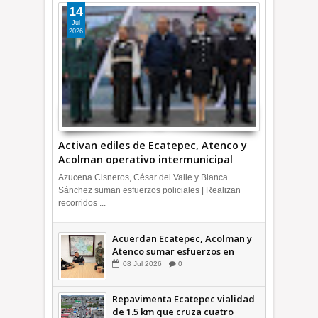
14
Jul
2026
Activan ediles de Ecatepec, Atenco y
Acolman operativo intermunicipal
Azucena Cisneros, César del Valle y Blanca
Sánchez suman esfuerzos policiales | Realizan
recorridos ...
Acuerdan Ecatepec, Acolman y
Atenco sumar esfuerzos en
seguridad
08
Jul
2026
0
Repavimenta Ecatepec vialidad
de 1.5 km que cruza cuatro