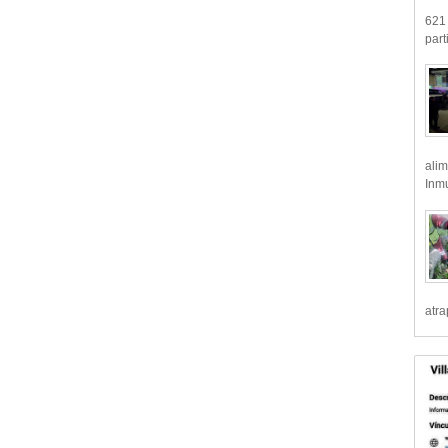
621 
part
alim
Inmu
atr