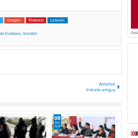
Google+
Pinterest
Linkedin
Pelí
l de Ecatepec
,
rescatan
Anterior
Entrada antigua
08
Mar
2026