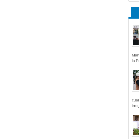
Mart
la P
cua
irre