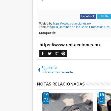
Ra
Facebook
Twitter
Posted by
https://www.red-acciones.mx
Labels:
águila
,
Jardines de los Báez
,
Protección Civi
Compartir:
https://www.red-acciones.mx
Siguiente
Entrada más reciente
NOTAS RELACIONADAS
19
18
May
Mar
2026
2026