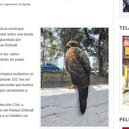
o capturaron al águila.
TEL
olicía municipal
volar sobre una barda
esguardada por
que Ehécatl.
e las
calles
ambrón sin poder
.
formados recibieron un
drante 102, fue así
ra evitar que tuviera
que canalizaran a
ección Civil, a
rio del Parque Ehécatl
 a su hábitat o se
PEL