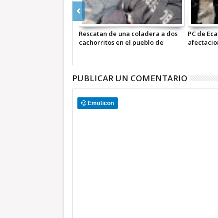
es rescatan a gatito
Rescatan de una coladera a dos
PC de Eca
en puente vehicular de
cachorritos en el pueblo de
afectacio
de Morelos +Video
Tulpetlac +Video
granizad
PUBLICAR UN COMENTARIO
Emoticon