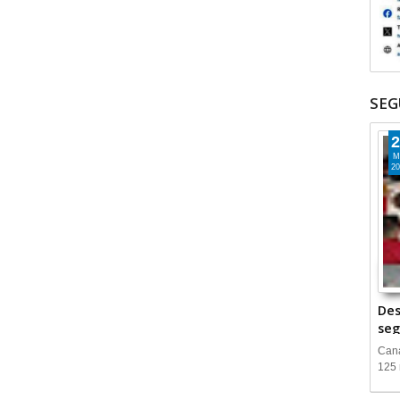
SEG
2
M
20
Des
seg
Cana
125 