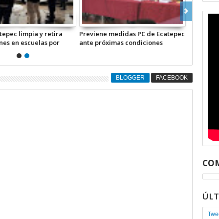
tepec limpia y retira
Previene medidas PC de Ecatepec
nes en escuelas por
ante próximas condiciones
a +Videos
ambientales +Video
BLOGGER
FACEBOOK
COM
ÚL
Twe