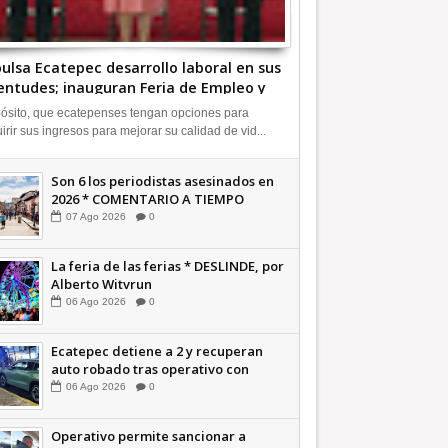
ulsa Ecatepec desarrollo laboral en sus
entudes; inauguran Feria de Empleo y
rendedores 2026 +Video |
ósito, que ecatepenses tengan opciones para
FORMATIVA
irir sus ingresos para mejorar su calidad de vid...
Son 6 los periodistas asesinados en
2026 * COMENTARIO A TIEMPO
07
Ago
2026
0
La feria de las ferias * DESLINDE, por
Alberto Witvrun
06
Ago
2026
0
Ecatepec detiene a 2 y recuperan
auto robado tras operativo con
Tecámac +Video | INFORMATIVA
06
Ago
2026
0
Operativo permite sancionar a