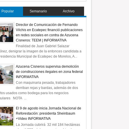
Popular
Semanario
Archivo
Director de Comunicación de Fernando
Vilchis en Ecatepec financió publicaciones
en redes sociales en contra de Azucena
Cisneros: TEEM | INFORMATIVA
Finalidad de Juan Gabriel Salazar
ínez, denigrar la imagen de la entonces candidata a
residencia Municipal de Ecatepec de Morelos, A...
Azucena Cisneros supervisa demolición
de construcciones ilegales en zona federal
INFORMATIVA
Con maquinaria pesada, trabajadores
derriban rejas y bardas, además de dos
rtos usados como bodega para los negocios
gulares NOTA ...
El 9 de agosto inicia Jornada Nacional de
Reforestación: presidenta Sheinbaum
+Video INFORMATIVA
La Jornada cubrirá 32 mil 184 hectáreas