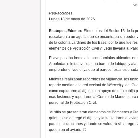
com
Red-acciones
Lunes 18 de mayo de 2026
Ecatepec, Edomex
. Elementos del Sector 13 de la p
rescataron a un águila que se encontraba sin poder 
de la colonia Jardines de los Báez, por lo que fue r
elementos de Protección Civil y luego llevarla al Par
El ave posaba frente a los condominios ubicados entr
Arboledas e
Infonavit, en una barda de tabique y al
emprender el vuelo, ya que al parecer está lesionada
Mientras realizaban recorridos de vigilancia, los uni
reporte mediante la red vecinal de
WhatsApp
del Cua
como capturaron al águila con apoyo de una cobija pa
más lesiones y reportaron al Centro de Mando, para 
personal de Protección Civil.
Al sitio se presentaron elementos de Bomberos y Prot
quienes
se entregó el águila y la trasladaron al avia
para sus curaciones y donde se valorará si se regresa
queda en el aviario. ©