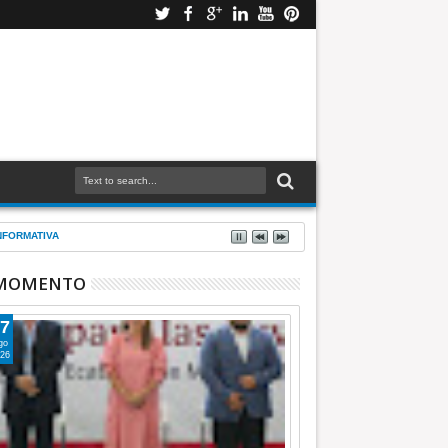
 INFORMATIVA
 MOMENTO
7
go
26