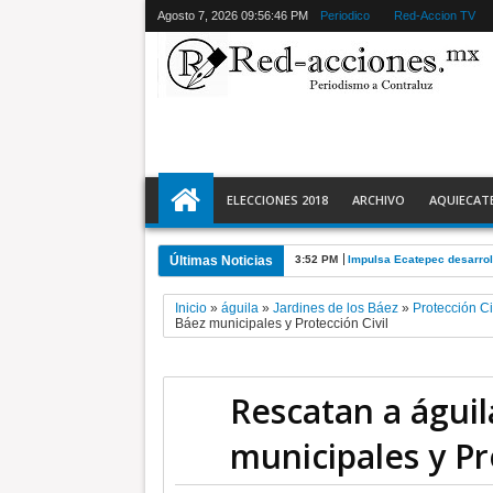
Agosto 7, 2026
09:56:48 PM
Periodico
Red-Accion TV
ELECCIONES 2018
ARCHIVO
AQUIECAT
Últimas Noticias
3:52 PM
Impulsa Ecatepec desarrol
Inicio
»
águila
»
Jardines de los Báez
»
Protección Ci
Báez municipales y Protección Civil
Rescatan a águil
municipales y Pr