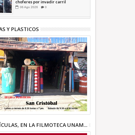
choferes por invadir carril
confinado: Ecatepec +Video |
06
Ago
2026
0
INFORMATIVA
AS Y PLASTICOS
ÍCULAS, EN LA FILMOTECA UNAM...