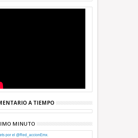
ENTARIO A TIEMPO
TIMO MINUTO
ets por el @Red_accionEmx.