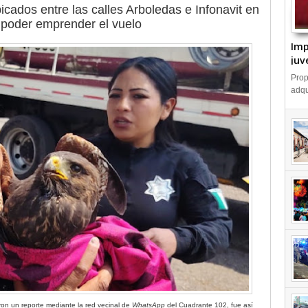
cados entre las calles Arboledas e Infonavit en
 poder emprender el vuelo
Imp
juv
Emp
Prop
IN
adqu
ieron un reporte mediante la red vecinal de
WhatsApp
del Cuadrante 102, fue así