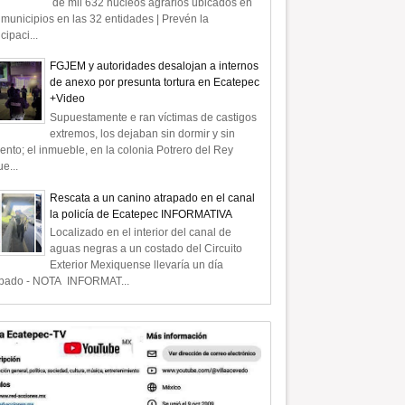
de mil 632 núcleos agrarios ubicados en
municipios en las 32 entidades | Prevén la
icipaci...
FGJEM y autoridades desalojan a internos
de anexo por presunta tortura en Ecatepec
+Video
Supuestamente e ran víctimas de castigos
extremos, los dejaban sin dormir y sin
ento; el inmueble, en la colonia Potrero del Rey
e...
Rescata a un canino atrapado en el canal
la policía de Ecatepec INFORMATIVA
Localizado en el interior del canal de
aguas negras a un costado del Circuito
Exterior Mexiquense llevaría un día
apado - NOTA INFORMAT...