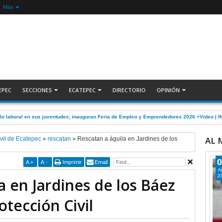
Más
EPEC
SECCIONES
ECATEPEC
DIRECTORIO
OPINIÓN
lo laboral en sus juventudes; inauguran Feria de Empleo y Emprendedores 2026 +Video |
AL
vil de Ecatepec
»
rescatan
»
Rescatan a águila en Jardines de los
0
A
+
A
-
Imprimir
Email
A
20
a en Jardines de los Báez
otección Civil