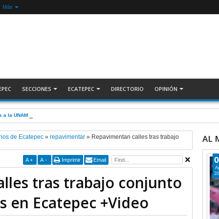
Más
EPEC
SECCIONES
ECATEPEC
DIRECTORIO
OPINIÓN
s a la UNAM + COMENTARIO A TIEMPO
AL
nos de Ecatepec
»
repavimentar
»
Repavimentan calles tras trabajo
0
A
+
A
-
Imprimir
Email
A
20
les tras trabajo conjunto
s en Ecatepec +Video