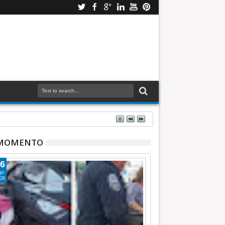
 MOMENTO
6
go
26