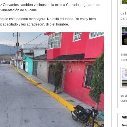
ez Cervantes, también vecinos de la misma Cerrada, regalaron un
vimentación de su calle.
621 
part
sequio esta paloma mensajera. No está educada. Yo estoy bien
capacitado y les agradezco”, dijo el hombre.
alim
Inmu
su a
cort