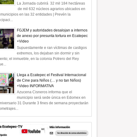
La Jornada cubrirá 32 mil 184 hectáreas
de mil 632 núcleos agrarios ubicados en
municipios en las 32 entidades | Prevén la
icipaci...
FGJEM y autoridades desalojan a internos
de anexo por presunta tortura en Ecatepec
+Video
Supuestamente e ran víctimas de castigos
extremos, los dejaban sin dormir y sin
ento; el inmueble, en la colonia Potrero del Rey
e...
Llega a Ecatepec el Festival Internacional
de Cine para Niños (… y no tan Niños)
+Video INFORMATIVA
Azucena Cisneros informa que el
municipio será sede única en Edomex en
niversario 31 Durante 3 fines de semana proyectarán
ometrajes...