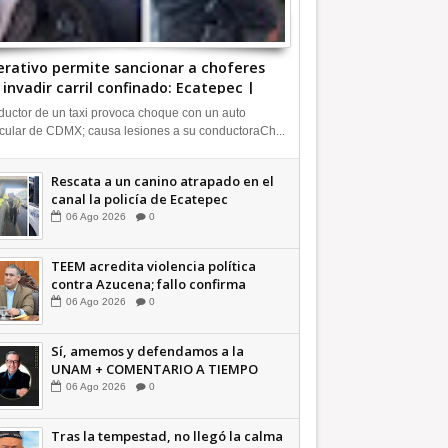
rativo permite sancionar a choferes
 invadir carril confinado: Ecatepec |
FORMATIVA
uctor de un taxi provoca choque con un auto
icular de CDMX; causa lesiones a su conductoraCh...
Rescata a un canino atrapado en el
canal la policía de Ecatepec
INFORMATIVA
06
Ago
2026
0
TEEM acredita violencia política
contra Azucena; fallo confirma
guerra sucia: Octavio Martínez
06
Ago
2026
0
INFORMATIVA
Sí, amemos y defendamos a la
UNAM + COMENTARIO A TIEMPO
06
Ago
2026
0
Tras la tempestad, no llegó la calma