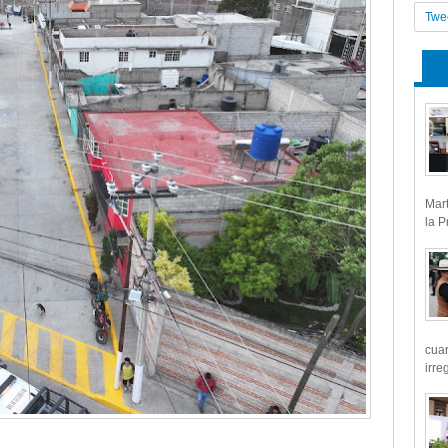
Twe
Mart
la P
cua
irre