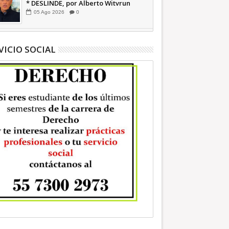
* DESLINDE, por Alberto Witvrun
OPINIÓN
05
Ago
2026
0
VICIO SOCIAL