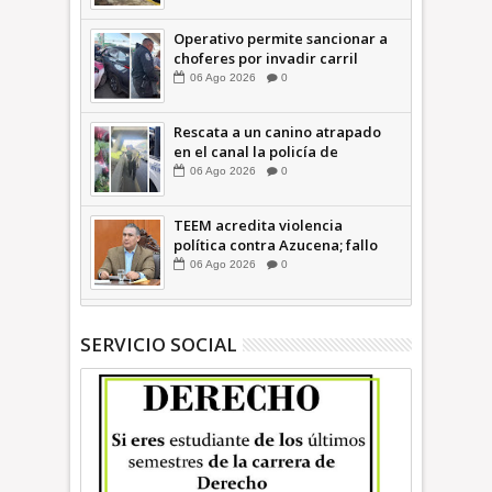
| INFORMATIVA
Operativo permite sancionar a
choferes por invadir carril
confinado: Ecatepec +Video |
06
Ago
2026
0
INFORMATIVA
Rescata a un canino atrapado
en el canal la policía de
Ecatepec INFORMATIVA
06
Ago
2026
0
TEEM acredita violencia
política contra Azucena; fallo
confirma guerra sucia: Octavio
06
Ago
2026
0
Martínez INFORMATIVA
SERVICIO SOCIAL