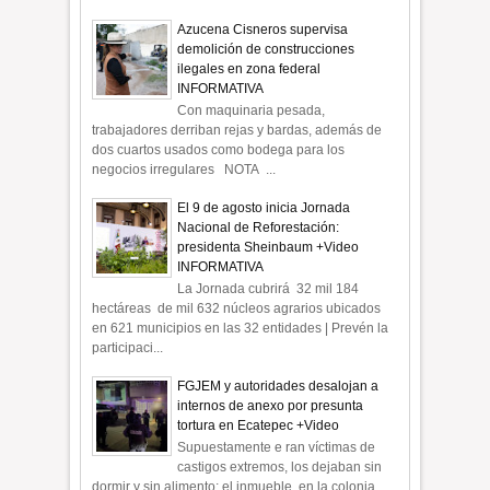
Azucena Cisneros supervisa
demolición de construcciones
ilegales en zona federal
INFORMATIVA
Con maquinaria pesada,
trabajadores derriban rejas y bardas, además de
dos cuartos usados como bodega para los
negocios irregulares NOTA ...
El 9 de agosto inicia Jornada
Nacional de Reforestación:
presidenta Sheinbaum +Video
INFORMATIVA
La Jornada cubrirá 32 mil 184
hectáreas de mil 632 núcleos agrarios ubicados
en 621 municipios en las 32 entidades | Prevén la
participaci...
FGJEM y autoridades desalojan a
internos de anexo por presunta
tortura en Ecatepec +Video
Supuestamente e ran víctimas de
castigos extremos, los dejaban sin
dormir y sin alimento; el inmueble, en la colonia