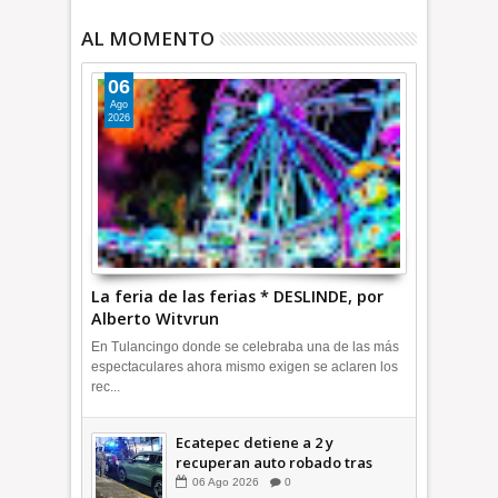
AL MOMENTO
06
Ago
2026
La feria de las ferias * DESLINDE, por
Alberto Witvrun
En Tulancingo donde se celebraba una de las más
espectaculares ahora mismo exigen se aclaren los
rec...
Ecatepec detiene a 2 y
recuperan auto robado tras
operativo con Tecámac +Video
06
Ago
2026
0