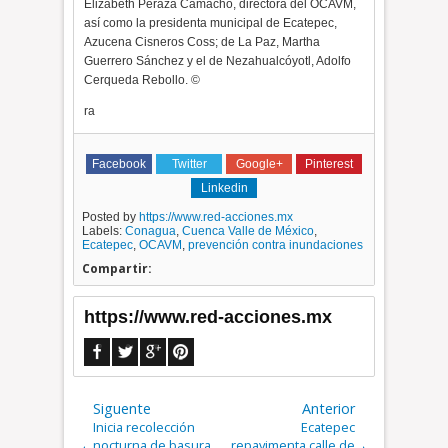
Elizabeth Peraza Camacho, directora del OCAVM,
así como la presidenta municipal de Ecatepec,
Azucena Cisneros Coss; de La Paz, Martha
Guerrero Sánchez y el de Nezahualcóyotl, Adolfo
Cerqueda Rebollo. ©
ra
Facebook
Twitter
Google+
Pinterest
Linkedin
Posted by
https://www.red-acciones.mx
Labels:
Conagua
,
Cuenca Valle de México
,
Ecatepec
,
OCAVM
,
prevención contra inundaciones
Compartir:
https://www.red-acciones.mx
Siguente
Anterior
Inicia recolección
Ecatepec
nocturna de basura
repavimenta calle de