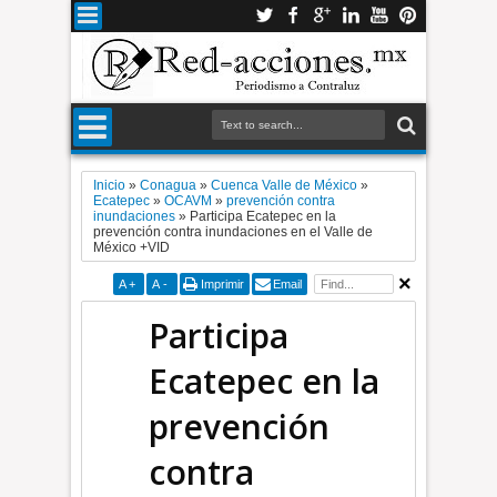
Inicio
»
Conagua
»
Cuenca Valle de México
»
Ecatepec
»
OCAVM
»
prevención contra
inundaciones
»
Participa Ecatepec en la
prevención contra inundaciones en el Valle de
México +VID
A
+
A
-
Imprimir
Email
Participa
Ecatepec en la
prevención
contra