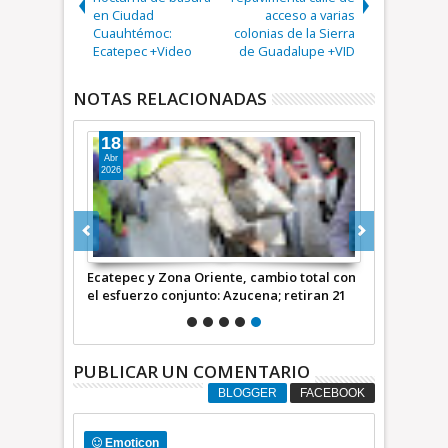
en Ciudad
acceso a varias
Cuauhtémoc:
colonias de la Sierra
Ecatepec +Video
de Guadalupe +VID
NOTAS RELACIONADAS
18
Abr
2026
d de 1.5 km
Ecatepec y Zona Oriente, cambio total con
s +Video
el esfuerzo conjunto: Azucena; retiran 21
toneladas de basura *Video
PUBLICAR UN COMENTARIO
BLOGGER
FACEBOOK
Emoticon