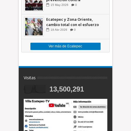
inundaciones en el Valle de
15
May
2026
0
México +VID
Ecatepec y Zona Oriente,
cambio total con el esfuerzo
conjunto: Azucena; retiran 21
18
Abr
2026
0
toneladas de basura *Video
Ver más de Ecatepec
Visitas
13,500,291