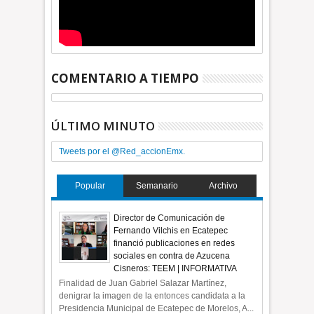
COMENTARIO A TIEMPO
ÚLTIMO MINUTO
Tweets por el @Red_accionEmx.
Popular
Semanario
Archivo
Director de Comunicación de
Fernando Vilchis en Ecatepec
financió publicaciones en redes
sociales en contra de Azucena
Cisneros: TEEM | INFORMATIVA
Finalidad de Juan Gabriel Salazar Martínez,
denigrar la imagen de la entonces candidata a la
Presidencia Municipal de Ecatepec de Morelos, A...