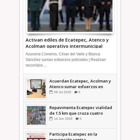
Activan ediles de Ecatepec, Atenco y
Acolman operativo intermunicipal
Azucena Cisneros, César del Valle y Blanca
Sánchez suman esfuerzos policiales | Realizan
recorridos ...
Acuerdan Ecatepec, Acolman y
Atenco sumar esfuerzos en
seguridad
08
Jul
2026
0
Repavimenta Ecatepec vialidad
de 1.5 km que cruza cuatro
comunidades +Video
14
Jun
2026
0
Participa Ecatepec en la
prevención contra