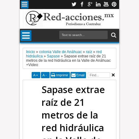
Inicio
»
colonia Valle de Anáhuac
»
raíz
»
red
hidráulica
»
Sapase
»
Sapase extrae raíz de 21
metros de la red hidráulica en la Valle de Anáhuac
+Video
A
+
A
-
Imprimir
Email
Sapase extrae
raíz de 21
metros de la
red hidráulica