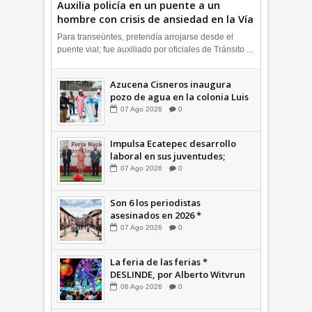
Auxilia policía en un puente a un
hombre con crisis de ansiedad en la Vía
Morelos | INFORMATIVA
Para transeúntes, pretendía arrojarse desde el
puente vial; fue auxiliado por oficiales de Tránsito ...
Azucena Cisneros inaugura
pozo de agua en la colonia Luis
Donaldo Colosio +Video |
07
Ago
2026
0
INFORMATIVA
Impulsa Ecatepec desarrollo
laboral en sus juventudes;
inauguran Feria de Empleo y
07
Ago
2026
0
Emprendedores 2026 +Video |
INFORMATIVA
Son 6 los periodistas
asesinados en 2026 *
COMENTARIO A TIEMPO
07
Ago
2026
0
La feria de las ferias *
DESLINDE, por Alberto Witvrun
06
Ago
2026
0