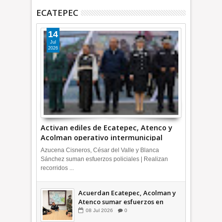
ECATEPEC
14
Jul
2026
Activan ediles de Ecatepec, Atenco y
Acolman operativo intermunicipal
Azucena Cisneros, César del Valle y Blanca
Sánchez suman esfuerzos policiales | Realizan
recorridos ...
Acuerdan Ecatepec, Acolman y
Atenco sumar esfuerzos en
seguridad
08
Jul
2026
0