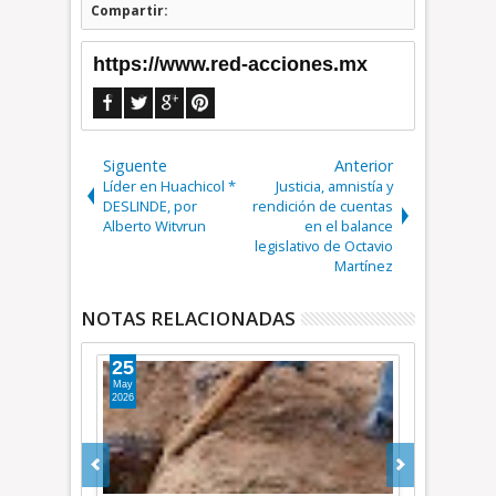
Compartir:
https://www.red-acciones.mx
Siguente
Anterior
Líder en Huachicol *
Justicia, amnistía y
DESLINDE, por
rendición de cuentas
Alberto Witvrun
en el balance
legislativo de Octavio
Martínez
NOTAS RELACIONADAS
31
03
May
Oct
2026
2025