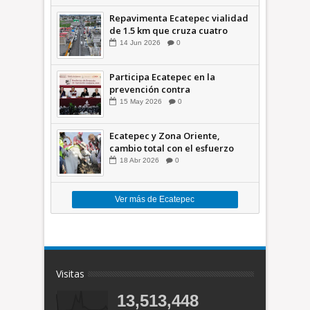
Repavimenta Ecatepec vialidad
de 1.5 km que cruza cuatro
comunidades +Video
14
Jun
2026
0
Participa Ecatepec en la
prevención contra
inundaciones en el Valle de
15
May
2026
0
México +VID
Ecatepec y Zona Oriente,
cambio total con el esfuerzo
conjunto: Azucena; retiran 21
18
Abr
2026
0
toneladas de basura *Video
Ver más de Ecatepec
Visitas
13,513,448