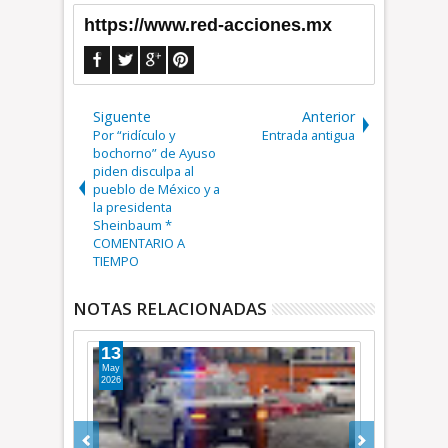
https://www.red-acciones.mx
Siguente
Anterior
Por “ridículo y
Entrada antigua
bochorno” de Ayuso
piden disculpa al
pueblo de México y a
la presidenta
Sheinbaum *
COMENTARIO A
TIEMPO
NOTAS RELACIONADAS
13
11
May
May
2026
2026