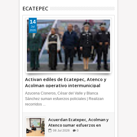
ECATEPEC
14
Jul
2026
Activan ediles de Ecatepec, Atenco y
Acolman operativo intermunicipal
Azucena Cisneros, César del Valle y Blanca
Sánchez suman esfuerzos policiales | Realizan
recorridos ...
Acuerdan Ecatepec, Acolman y
Atenco sumar esfuerzos en
seguridad
08
Jul
2026
0