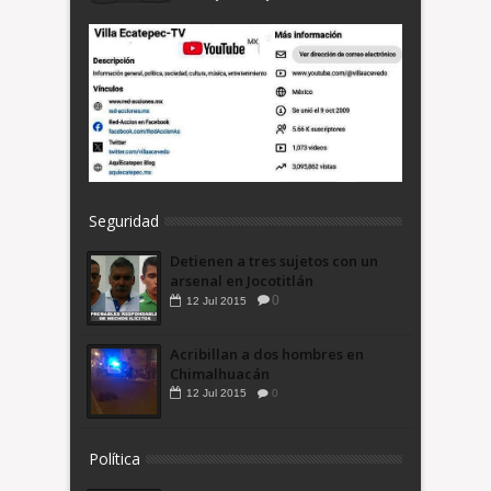
Seguridad
Detienen a tres sujetos con un
arsenal en Jocotitlán
0
12
Jul
2015
Acribillan a dos hombres en
Chimalhuacán
12
Jul
2015
0
Política