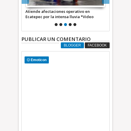
 labores de
Atiende afectaciones operativo en
Gobierno de
os
Ecatepec por la intensa lluvia *Video
Tormenta por
PUBLICAR UN COMENTARIO
BLOGGER
FACEBOOK
Emoticon