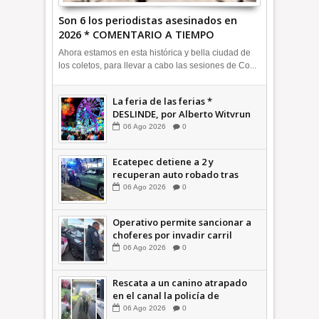
Son 6 los periodistas asesinados en
2026 * COMENTARIO A TIEMPO
Ahora estamos en esta histórica y bella ciudad de
los coletos, para llevar a cabo las sesiones de Co...
La feria de las ferias *
DESLINDE, por Alberto Witvrun
06
Ago
2026
0
Ecatepec detiene a 2 y
recuperan auto robado tras
operativo con Tecámac +Video
06
Ago
2026
0
| INFORMATIVA
Operativo permite sancionar a
choferes por invadir carril
confinado: Ecatepec +Video |
06
Ago
2026
0
INFORMATIVA
Rescata a un canino atrapado
en el canal la policía de
Ecatepec INFORMATIVA
06
Ago
2026
0