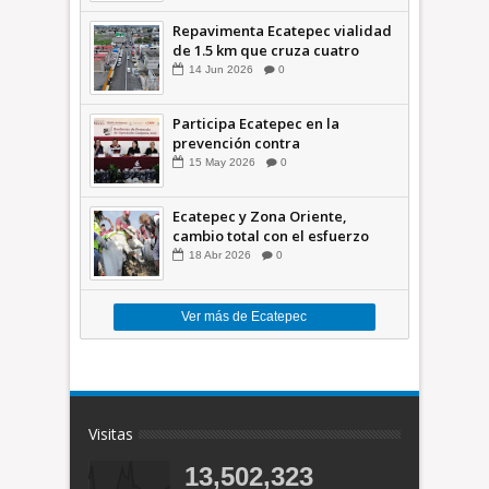
Repavimenta Ecatepec vialidad
de 1.5 km que cruza cuatro
comunidades +Video
14
Jun
2026
0
Participa Ecatepec en la
prevención contra
inundaciones en el Valle de
15
May
2026
0
México +VID
Ecatepec y Zona Oriente,
cambio total con el esfuerzo
conjunto: Azucena; retiran 21
18
Abr
2026
0
toneladas de basura *Video
Ver más de Ecatepec
Visitas
13,502,323