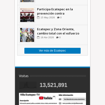
Participa Ecatepec en la
prevención contra
inundaciones en el Valle de
15
May
2026
0
México +VID
Ecatepec y Zona Oriente,
cambio total con el esfuerzo
conjunto: Azucena; retiran 21
18
Abr
2026
0
toneladas de basura *Video
Ver más de Ecatepec
Visitas
13,521,891