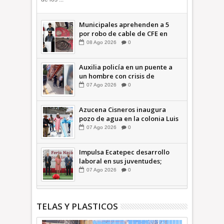
Municipales aprehenden a 5
por robo de cable de CFE en
Jardines de Casa Nueva +Video
08
Ago
2026
0
| INFORMA
Auxilia policía en un puente a
un hombre con crisis de
ansiedad en la Vía Morelos |
07
Ago
2026
0
INFORMATIVA
Azucena Cisneros inaugura
pozo de agua en la colonia Luis
Donaldo Colosio +Video |
07
Ago
2026
0
INFORMATIVA
Impulsa Ecatepec desarrollo
laboral en sus juventudes;
inauguran Feria de Empleo y
07
Ago
2026
0
Emprendedores 2026 +Video |
INFORMATIVA
TELAS Y PLASTICOS