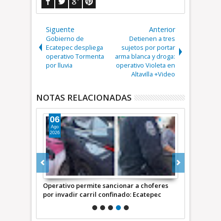
Siguente
Anterior
Gobierno de
Detienen a tres
Ecatepec despliega
sujetos por portar
operativo Tormenta
arma blanca y droga:
por lluvia
operativo Violeta en
Altavilla +Video
NOTAS RELACIONADAS
06
05
Ago
Ago
2026
2026
aboral en sus
Operativo permite sancionar a choferes
Llega a Ecat
de Empleo y
por invadir carril confinado: Ecatepec
de Cine para
|
+Video | INFORMATIVA
+Video INF