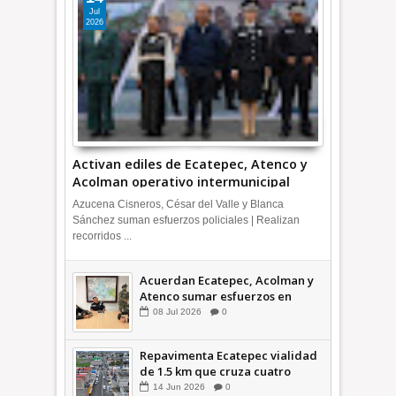
Jul
2026
Activan ediles de Ecatepec, Atenco y
Acolman operativo intermunicipal
Azucena Cisneros, César del Valle y Blanca
Sánchez suman esfuerzos policiales | Realizan
recorridos ...
Acuerdan Ecatepec, Acolman y
Atenco sumar esfuerzos en
seguridad
08
Jul
2026
0
Repavimenta Ecatepec vialidad
de 1.5 km que cruza cuatro
comunidades +Video
14
Jun
2026
0