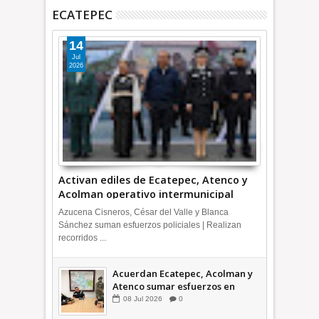
ECATEPEC
14
Jul
2026
Activan ediles de Ecatepec, Atenco y
Acolman operativo intermunicipal
Azucena Cisneros, César del Valle y Blanca
Sánchez suman esfuerzos policiales | Realizan
recorridos ...
Acuerdan Ecatepec, Acolman y
Atenco sumar esfuerzos en
seguridad
08
Jul
2026
0