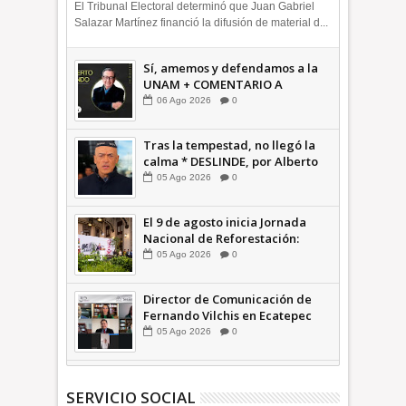
Octavio Martínez INFORMATIVA
El Tribunal Electoral determinó que Juan Gabriel
Salazar Martínez financió la difusión de material d...
Sí, amemos y defendamos a la
UNAM + COMENTARIO A
TIEMPO
06
Ago
2026
0
Tras la tempestad, no llegó la
calma * DESLINDE, por Alberto
Witvrun OPINIÓN
05
Ago
2026
0
El 9 de agosto inicia Jornada
Nacional de Reforestación:
presidenta Sheinbaum +Video
05
Ago
2026
0
INFORMATIVA
Director de Comunicación de
Fernando Vilchis en Ecatepec
financió publicaciones en redes
05
Ago
2026
0
sociales en contra de Azucena
Cisneros: TEEM | INFORMATIVA
SERVICIO SOCIAL