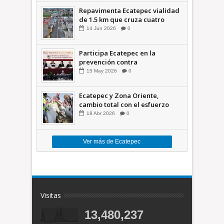
Repavimenta Ecatepec vialidad
de 1.5 km que cruza cuatro
comunidades +Video
14
Jun
2026
0
Participa Ecatepec en la
prevención contra
inundaciones en el Valle de
15
May
2026
0
México +VID
Ecatepec y Zona Oriente,
cambio total con el esfuerzo
conjunto: Azucena; retiran 21
18
Abr
2026
0
toneladas de basura *Video
Ver más de Ecatepec
Visitas
13,480,237