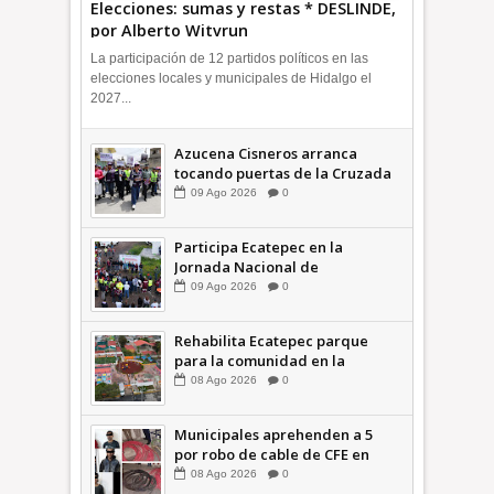
Elecciones: sumas y restas * DESLINDE,
por Alberto Witvrun
La participación de 12 partidos políticos en las
elecciones locales y municipales de Hidalgo el
2027...
Azucena Cisneros arranca
tocando puertas de la Cruzada
Violeta en la Colosio +Video |
09
Ago
2026
0
INFORMA
Participa Ecatepec en la
Jornada Nacional de
Reforestación; plantan 3 mil
09
Ago
2026
0
árboles + Video | INFORMA
Rehabilita Ecatepec parque
para la comunidad en la
Petroquímica 1 +Video |
08
Ago
2026
0
INFORMA
Municipales aprehenden a 5
por robo de cable de CFE en
Jardines de Casa Nueva +Video
08
Ago
2026
0