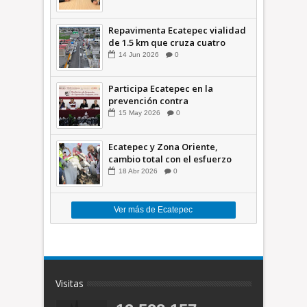
Repavimenta Ecatepec vialidad
de 1.5 km que cruza cuatro
comunidades +Video
14
Jun
2026
0
Participa Ecatepec en la
prevención contra
inundaciones en el Valle de
15
May
2026
0
México +VID
Ecatepec y Zona Oriente,
cambio total con el esfuerzo
conjunto: Azucena; retiran 21
18
Abr
2026
0
toneladas de basura *Video
Ver más de Ecatepec
Visitas