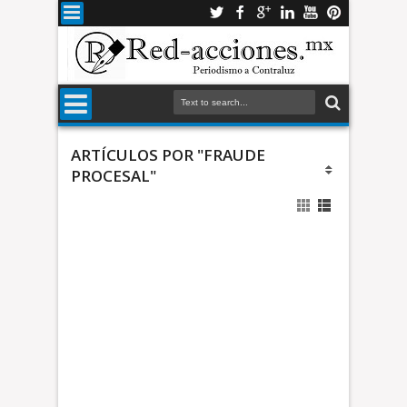
ARTÍCULOS POR "FRAUDE
PROCESAL"
5
a
ñ
o
s
d
S
e
i