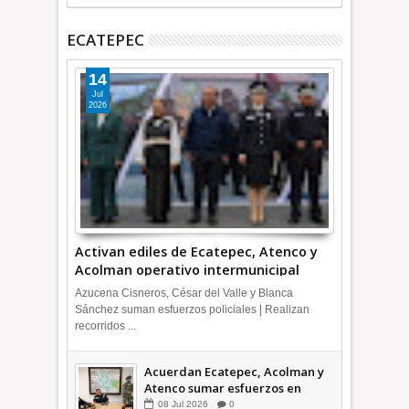
ECATEPEC
14
Jul
2026
Activan ediles de Ecatepec, Atenco y
Acolman operativo intermunicipal
Azucena Cisneros, César del Valle y Blanca
Sánchez suman esfuerzos policiales | Realizan
recorridos ...
Acuerdan Ecatepec, Acolman y
Atenco sumar esfuerzos en
seguridad
08
Jul
2026
0