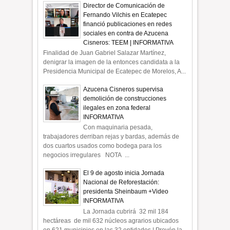
Director de Comunicación de
Fernando Vilchis en Ecatepec
financió publicaciones en redes
sociales en contra de Azucena
Cisneros: TEEM | INFORMATIVA
Finalidad de Juan Gabriel Salazar Martínez,
denigrar la imagen de la entonces candidata a la
Presidencia Municipal de Ecatepec de Morelos, A...
Azucena Cisneros supervisa
demolición de construcciones
ilegales en zona federal
INFORMATIVA
Con maquinaria pesada,
trabajadores derriban rejas y bardas, además de
dos cuartos usados como bodega para los
negocios irregulares NOTA ...
El 9 de agosto inicia Jornada
Nacional de Reforestación:
presidenta Sheinbaum +Video
INFORMATIVA
La Jornada cubrirá 32 mil 184
hectáreas de mil 632 núcleos agrarios ubicados
en 621 municipios en las 32 entidades | Prevén la