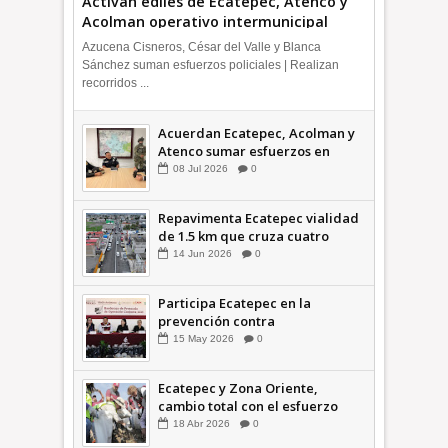
Activan ediles de Ecatepec, Atenco y
Acolman operativo intermunicipal
Azucena Cisneros, César del Valle y Blanca
Sánchez suman esfuerzos policiales | Realizan
recorridos ...
Acuerdan Ecatepec, Acolman y
Atenco sumar esfuerzos en
seguridad
08
Jul
2026
0
Repavimenta Ecatepec vialidad
de 1.5 km que cruza cuatro
comunidades +Video
14
Jun
2026
0
Participa Ecatepec en la
prevención contra
inundaciones en el Valle de
15
May
2026
0
México +VID
Ecatepec y Zona Oriente,
cambio total con el esfuerzo
conjunto: Azucena; retiran 21
18
Abr
2026
0
toneladas de basura *Video