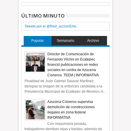
ÚLTIMO MINUTO
Tweets por el @Red_accionEmx.
Popular
Semanario
Archivo
Director de Comunicación de
Fernando Vilchis en Ecatepec
financió publicaciones en redes
sociales en contra de Azucena
Cisneros: TEEM | INFORMATIVA
Finalidad de Juan Gabriel Salazar Martínez,
denigrar la imagen de la entonces candidata a la
Presidencia Municipal de Ecatepec de Morelos, A...
Azucena Cisneros supervisa
demolición de construcciones
ilegales en zona federal
INFORMATIVA
Con maquinaria pesada,
trabajadores derriban rejas y bardas, además de