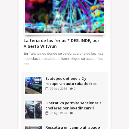
La feria de las ferias * DESLINDE, por
Alberto Witvrun
En Tulancingo donde se celebraba una de las más
espectaculares ahora mismo exigen se aclaren los
rec...
Ecatepec detiene a 2 y
recuperan auto robado tras
operativo con Tecámac +Video
06
Ago
2026
0
| INFORMATIVA
Operativo permite sancionar a
choferes por invadir carril
confinado: Ecatepec +Video |
06
Ago
2026
0
INFORMATIVA
Rescata a un canino atrapado