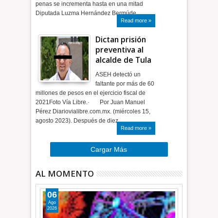
penas se incrementa hasta en una mitad
Diputada Luzma Hernández Bermúde…
Read more »
Dictan prisión
preventiva al
alcalde de Tula
ASEH detectó un
faltante por más de 60
millones de pesos en el ejercicio fiscal de
2021Foto Vía Libre.· Por Juan Manuel
Pérez Diariovialibre.com.mx. (miércoles 15,
agosto 2023). Después de diez …
Read more »
Cargar Más
AL MOMENTO
06
Ago
2026