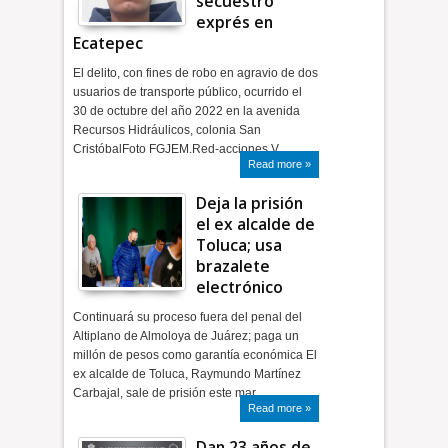
secuestro
exprés en
Ecatepec
El delito, con fines de robo en agravio de dos
usuarios de transporte público, ocurrido el
30 de octubre del año 2022 en la avenida
Recursos Hidráulicos, colonia San
CristóbalFoto FGJEM.Red-acciones V…
Read more »
Deja la prisión
el ex alcalde de
Toluca; usa
brazalete
electrónico
Continuará su proceso fuera del penal del
Altiplano de Almoloya de Juárez; paga un
millón de pesos como garantía económica El
ex alcalde de Toluca, Raymundo Martínez
Carbajal, sale de prisión este mar…
Read more »
Dan 23 años de