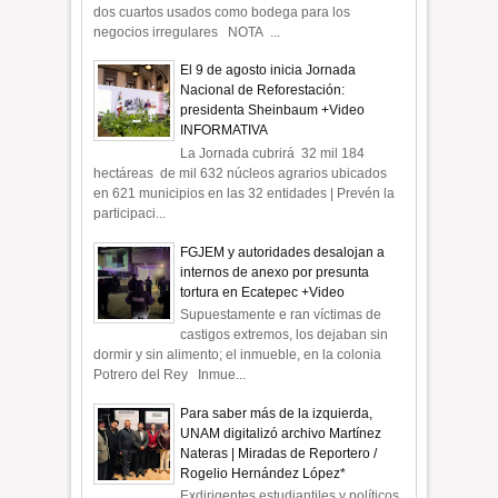
dos cuartos usados como bodega para los
negocios irregulares NOTA ...
El 9 de agosto inicia Jornada
Nacional de Reforestación:
presidenta Sheinbaum +Video
INFORMATIVA
La Jornada cubrirá 32 mil 184
hectáreas de mil 632 núcleos agrarios ubicados
en 621 municipios en las 32 entidades | Prevén la
participaci...
FGJEM y autoridades desalojan a
internos de anexo por presunta
tortura en Ecatepec +Video
Supuestamente e ran víctimas de
castigos extremos, los dejaban sin
dormir y sin alimento; el inmueble, en la colonia
Potrero del Rey Inmue...
Para saber más de la izquierda,
UNAM digitalizó archivo Martínez
Nateras | Miradas de Reportero /
Rogelio Hernández López*
Exdirigentes estudiantiles y políticos