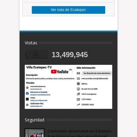
Ver más de Ecatepec
Visitas
13,499,945
Seguridad
Continúan asesinatos en Edoméx:
3 en 6 horas en Nezahualcóyotl