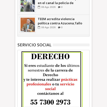
en el canal la policía de
Ecatepec INFORMATIVA
06
Ago
2026
0
TEEM acredita violencia
política contra Azucena; fallo
confirma guerra sucia: Octavio
06
Ago
2026
0
Martínez INFORMATIVA
SERVICIO SOCIAL