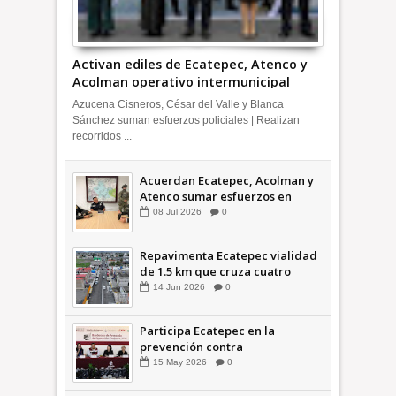
Activan ediles de Ecatepec, Atenco y
Acolman operativo intermunicipal
Azucena Cisneros, César del Valle y Blanca
Sánchez suman esfuerzos policiales | Realizan
recorridos ...
Acuerdan Ecatepec, Acolman y
Atenco sumar esfuerzos en
seguridad
08
Jul
2026
0
Repavimenta Ecatepec vialidad
de 1.5 km que cruza cuatro
comunidades +Video
14
Jun
2026
0
Participa Ecatepec en la
prevención contra
inundaciones en el Valle de
15
May
2026
0
México +VID