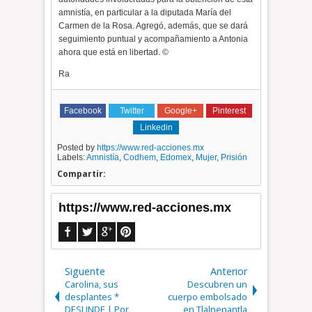
amnistía, en particular a la diputada María del
Carmen de la Rosa. Agregó, además, que se dará
seguimiento puntual y acompañamiento a Antonia
ahora que está en libertad. ©
Ra
Facebook
Twitter
Google+
Pinterest
Linkedin
Posted by
https://www.red-acciones.mx
Labels:
Amnistía
,
Codhem
,
Edomex
,
Mujer
,
Prisión
Compartir:
https://www.red-acciones.mx
Siguente
Anterior
Carolina, sus
Descubren un
desplantes *
cuerpo embolsado
DESLINDE | Por
en Tlalnepantla