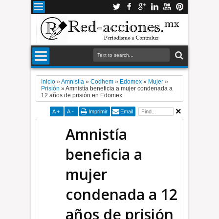
Inicio
»
Amnistía
»
Codhem
»
Edomex
»
Mujer
»
Prisión
»
Amnistía beneficia a mujer condenada a
12 años de prisión en Edomex
A
+
A
-
Imprimir
Email
Amnistía
beneficia a
mujer
condenada a 12
años de prisión