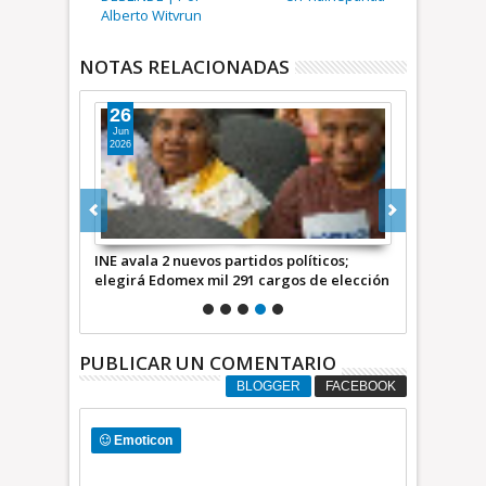
Alberto Witvrun
NOTAS RELACIONADAS
26
10
Jun
Jun
2026
2026
chicolero en
INE avala 2 nuevos partidos políticos;
Jamás un “co
+Video
elegirá Edomex mil 291 cargos de elección
liderazgo en
popular en 2027
territorio:
PUBLICAR UN COMENTARIO
BLOGGER
FACEBOOK
Emoticon