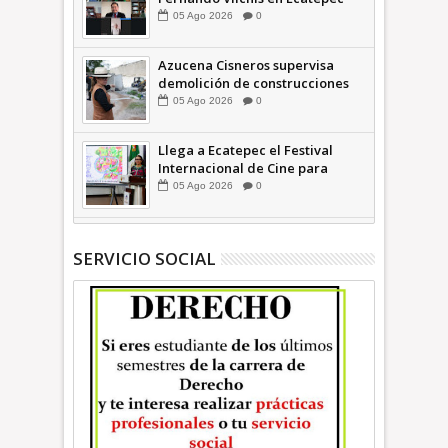
financió publicaciones en redes
05
Ago
2026
0
sociales en contra de Azucena
Cisneros: TEEM | INFORMATIVA
Azucena Cisneros supervisa
demolición de construcciones
ilegales en zona federal
05
Ago
2026
0
INFORMATIVA
Llega a Ecatepec el Festival
Internacional de Cine para
Niños (… y no tan Niños) +Video
05
Ago
2026
0
INFORMATIVA
SERVICIO SOCIAL