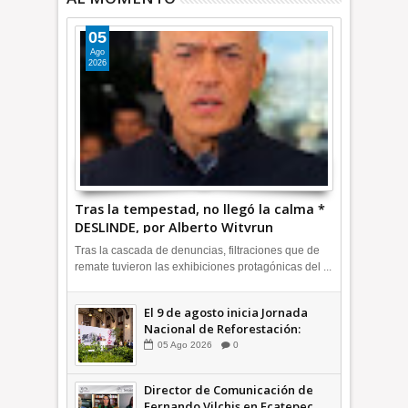
05
Ago
2026
Tras la tempestad, no llegó la calma *
DESLINDE, por Alberto Witvrun
OPINIÓN
Tras la cascada de denuncias, filtraciones que de
remate tuvieron las exhibiciones protagónicas del ...
El 9 de agosto inicia Jornada
Nacional de Reforestación:
presidenta Sheinbaum +Video
05
Ago
2026
0
INFORMATIVA
Director de Comunicación de
Fernando Vilchis en Ecatepec