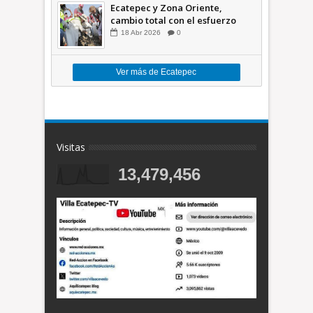
Ecatepec y Zona Oriente,
cambio total con el esfuerzo
conjunto: Azucena; retiran 21
18
Abr
2026
0
toneladas de basura *Video
Ver más de Ecatepec
Visitas
13,479,456