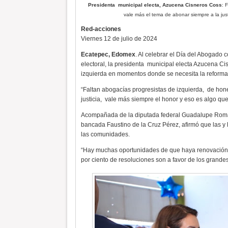
Presidenta municipal electa, Azucena Cisneros Coss
: 
vale más el tema de abonar siempre a la jus
Red-acciones
Viernes 12 de julio de 2024
Ecatepec, Edomex
. Al celebrar el Día del Abogado 
electoral, la presidenta
municipal electa Azucena Ci
izquierda en momentos donde se necesita la reforma 
“Faltan abogacías progresistas de izquierda,
de hone
justicia,
vale más siempre el honor y eso es algo que
Acompañada de la diputada federal Guadalupe Román
bancada Faustino de la Cruz Pérez, afirmó que las y 
las comunidades.
“Hay muchas oportunidades de que haya renovación en
por ciento de resoluciones son a favor de los grande