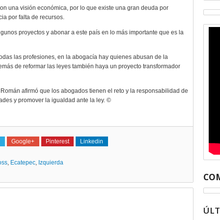
con una visión económica, por lo que existe una gran deuda por
cia por falta de recursos.
unos proyectos y abonar a este país en lo más importante que es la
todas las profesiones, en la abogacía hay quienes abusan de la
emás de reformar las leyes también haya un proyecto transformador
 Román afirmó que los abogados tienen el reto y la responsabilidad de
tades y promover la igualdad ante la ley. ©
Google+
Pinterest
Linkedin
oss
,
Ecatepec
,
Izquierda
COM
ÚL