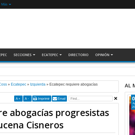
Más
EPEC
SECCIONES
ECATEPEC
DIRECTORIO
OPINIÓN
ecuperan auto robado tras operativo con Tecámac +Video | INFORMATIVA
AL
Coss
»
Ecatepec
»
Izquierda
»
Ecatepec requiere abogacías
0
A
+
A
-
Imprimir
Email
A
20
re abogacías progresistas
zucena Cisneros