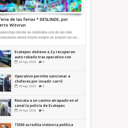
feria de las ferias * DESLINDE, por
erto Witvrun
ulancingo donde se celebraba una de las más
ctaculares ahora mismo exigen se aclaren los rec...
Ecatepec detiene a 2 y recuperan
auto robado tras operativo con
Tecámac +Video | INFORMATIVA
06
Ago
2026
0
Operativo permite sancionar a
choferes por invadir carril
confinado: Ecatepec +Video |
06
Ago
2026
0
INFORMATIVA
Rescata a un canino atrapado en el
canal la policía de Ecatepec
INFORMATIVA
06
Ago
2026
0
TEEM acredita violencia política