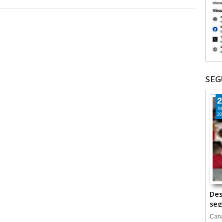
SEG
2
M
20
Des
seg
Cana