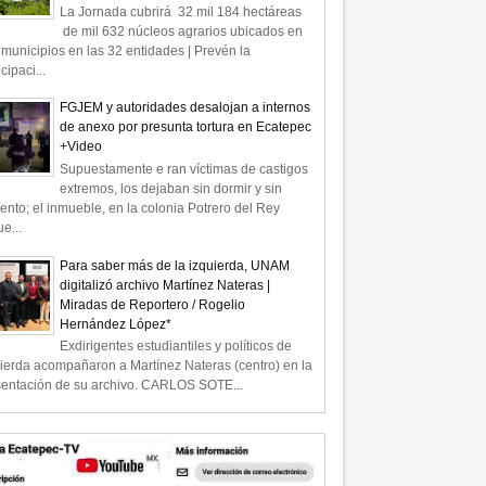
La Jornada cubrirá 32 mil 184 hectáreas
de mil 632 núcleos agrarios ubicados en
municipios en las 32 entidades | Prevén la
icipaci...
FGJEM y autoridades desalojan a internos
de anexo por presunta tortura en Ecatepec
+Video
Supuestamente e ran víctimas de castigos
extremos, los dejaban sin dormir y sin
ento; el inmueble, en la colonia Potrero del Rey
e...
Para saber más de la izquierda, UNAM
digitalizó archivo Martínez Nateras |
Miradas de Reportero / Rogelio
Hernández López*
Exdirigentes estudiantiles y políticos de
ierda acompañaron a Martínez Nateras (centro) en la
sentación de su archivo. CARLOS SOTE...