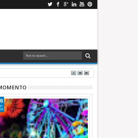
 MOMENTO
6
go
26