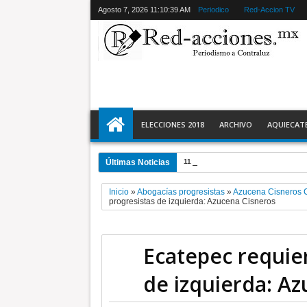
Agosto 7, 2026
11:10:40 AM
Periodico
Red-Accion TV
ELECCIONES 2018
ARCHIVO
AQUIECAT
Últimas Noticias
11:28 PM
Ecatepec detiene a 2 y r
Inicio
»
Abogacías progresistas
»
Azucena Cisneros 
progresistas de izquierda: Azucena Cisneros
Ecatepec requie
de izquierda: A