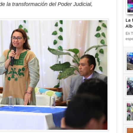
 la transformación del Poder Judicial,
La 
Alb
En T
espe