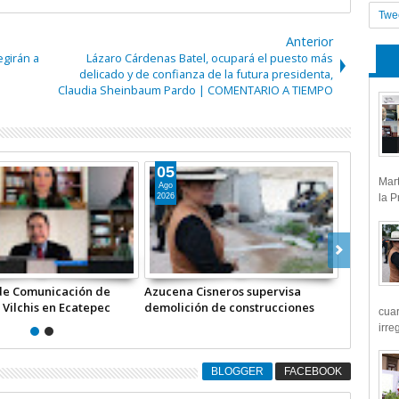
Twe
Anterior
egirán a
Lázaro Cárdenas Batel, ocupará el puesto más
delicado y de confianza de la futura presidenta,
Claudia Sheinbaum Pardo | COMENTARIO A TIEMPO
04
24
Mart
Ago
Jul
2026
2026
la P
os supervisa
Inicia reparación de baches en la
Ecatepec pasa d
construcciones
comunidad El Cegor y vialidades
municipios co
cua
na federal
de Ecatepec +Video
de inseguridad
irre
INFORMATIVA
+Video
BLOGGER
FACEBOOK