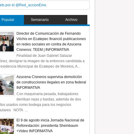
ets por el @Red_accionEmx.
Popular
Semanario
Archivo
Director de Comunicación de Fernando
Vilchis en Ecatepec financió publicaciones
en redes sociales en contra de Azucena
Cisneros: TEEM | INFORMATIVA
Finalidad de Juan Gabriel Salazar
ínez, denigrar la imagen de la entonces candidata a
residencia Municipal de Ecatepec de Morelos, A...
Azucena Cisneros supervisa demolición
de construcciones ilegales en zona federal
INFORMATIVA
Con maquinaria pesada, trabajadores
el 3 al 12 de
derriban rejas y bardas, además de dos
n mayor percepción
rtos usados como bodega para los negocios
: Azucena Cisneros
gulares NOTA ...
El 9 de agosto inicia Jornada Nacional de
Reforestación: presidenta Sheinbaum
+Video INFORMATIVA