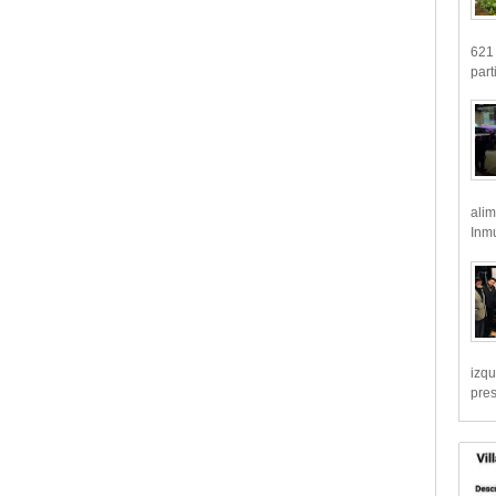
621 
part
alim
Inmu
izqu
pre