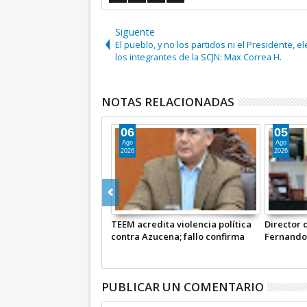
Siguente
El pueblo, y no los partidos ni el Presidente, el
los integrantes de la SCJN: Max Correa H.
NOTAS RELACIONADAS
05
05
Ago
Ago
2026
2026
iolencia política
Director de Comunicación de
Azucena Cisner
; fallo confirma
Fernando Vilchis en Ecatepec
demolición de 
Octavio Martínez
financió publicaciones en redes
ilegales en zo
sociales en contra de Azucena
INFORMATIVA
Cisneros: TEEM | INFORMATIVA
PUBLICAR UN COMENTARIO