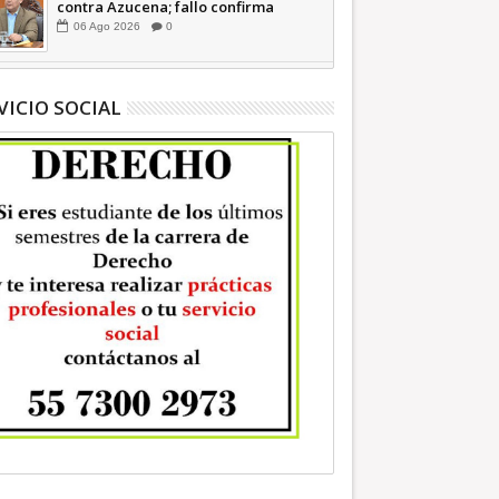
contra Azucena; fallo confirma
guerra sucia: Octavio Martínez
06
Ago
2026
0
INFORMATIVA
VICIO SOCIAL