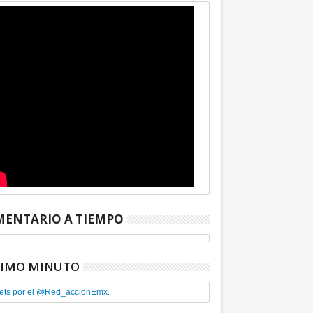
ENTARIO A TIEMPO
TIMO MINUTO
ets por el @Red_accionEmx.