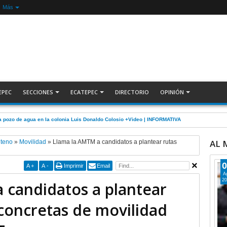
Más
EPEC
SECCIONES
ECATEPEC
DIRECTORIO
OPINIÓN
 pozo de agua en la colonia Luis Donaldo Colosio +Video | INFORMATIVA
AL
nteno
»
Movilidad
»
Llama la AMTM a candidatos a plantear rutas
0
A
+
A
-
Imprimir
Email
A
20
 candidatos a plantear
 concretas de movilidad