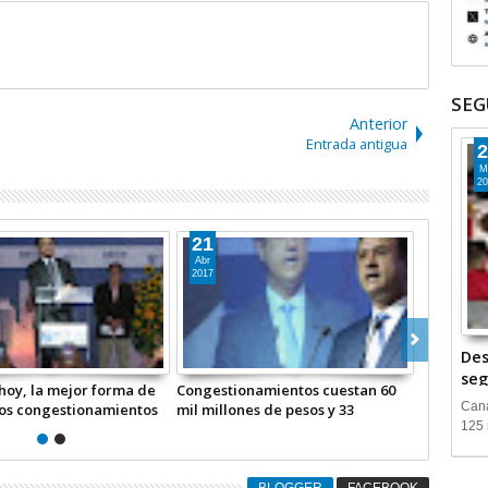
SEG
Anterior
Entrada antigua
2
M
20
28
Ene
2025
Des
seg
o a las gasolinas,
Bloquean taxistas Paseo Tollocan
Cana
al implantada que
por presunto acoso y agresiones
125 
 espiral inflacionaria:
de Movilidad