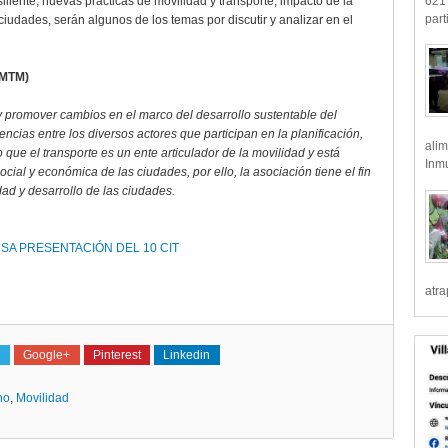
621 
iliente, nuevas prácticas de movilidad y transporte, impacto de la
part
ciudades, serán algunos de los temas por discutir y analizar en el
AMTM)
y promover cambios en el marco del desarrollo sustentable del
ncias entre los diversos actores que participan en la planificación,
alim
 que el transporte es un ente articulador de la movilidad y está
Inmu
ocial y económica de las ciudades, por ello, la asociación tiene el fin
dad y desarrollo de las ciudades.
SA PRESENTACIÓN DEL 10 CIT
atr
Google+
Pinterest
Linkedin
no
,
Movilidad