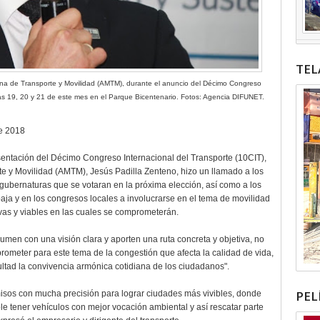
TEL
ana de Transporte y Movilidad (AMTM), durante el anuncio del Décimo Congreso
 días 19, 20 y 21 de este mes en el Parque Bicentenario. Fotos: Agencia DIFUNET.
de 2018
esentación del Décimo Congreso Internacional del Transporte (10CIT),
te y Movilidad (AMTM), Jesús Padilla Zenteno, hizo un llamado a los
gubernaturas que se votaran en la próxima elección, así como a los
baja y en los congresos locales a involucrarse en el tema de movilidad
ivas y viables en las cuales se comprometerán.
men con una visión clara y aporten una ruta concreta y objetiva, no
ometer para este tema de la congestión que afecta la calidad de vida,
ultad la convivencia armónica cotidiana de los ciudadanos".
PEL
isos con mucha precisión para lograr ciudades más vivibles, donde
e tener vehículos con mejor vocación ambiental y así rescatar parte