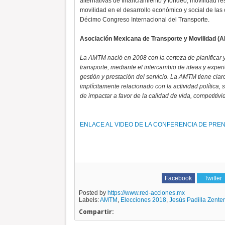
alternativas de financiamiento y fondeo, movilidad res
movilidad en el desarrollo económico y social de las 
Décimo Congreso Internacional del Transporte.
Asociación Mexicana de Transporte y Movilidad (
La AMTM nació en 2008 con la certeza de planificar 
transporte, mediante el intercambio de ideas y experie
gestión y prestación del servicio. La AMTM tiene claro
implícitamente relacionado con la actividad política, s
de impactar a favor de la calidad de vida, competitivi
ENLACE AL VIDEO DE LA CONFERENCIA DE PREN
Facebook
Twitter
Posted by
https://www.red-acciones.mx
Labels:
AMTM
,
Elecciones 2018
,
Jesús Padilla Zente
Compartir: