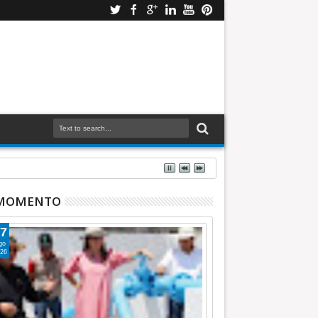
 MOMENTO
7
go
26