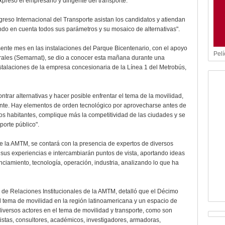
presó el empresario y dirigente del transporte.
eso Internacional del Transporte asistan los candidatos y atiendan
ndo en cuenta todos sus parámetros y su mosaico de alternativas".
esente mes en las instalaciones del Parque Bicentenario, con el apoyo
Pelí
rales (Semarnat), se dio a conocer esta mañana durante una
nstalaciones de la empresa concesionaria de la Línea 1 del Metrobús,
trar alternativas y hacer posible enfrentar el tema de la movilidad,
mente. Hay elementos de orden tecnológico por aprovecharse antes de
los habitantes, complique más la competitividad de las ciudades y se
porte público".
 la AMTM, se contará con la presencia de expertos de diversos
 sus experiencias e intercambiarán puntos de vista, aportando ideas
nciamiento, tecnología, operación, industria, analizando lo que ha
r de Relaciones Institucionales de la AMTM, detalló que el Décimo
l tema de movilidad en la región latinoamericana y un espacio de
diversos actores en el tema de movilidad y transporte, como son
tistas, consultores, académicos, investigadores, armadoras,