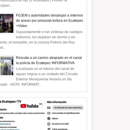
municipios en las 32 entidades | Prevén la
icipaci...
FGJEM y autoridades desalojan a internos
de anexo por presunta tortura en Ecatepec
+Video
Supuestamente e ran víctimas de castigos
extremos, los dejaban sin dormir y sin
ento; el inmueble, en la colonia Potrero del Rey
e...
Rescata a un canino atrapado en el canal
la policía de Ecatepec INFORMATIVA
Localizado en el interior del canal de
aguas negras a un costado del Circuito
Exterior Mexiquense llevaría un día
apado - NOTA INFORMAT...