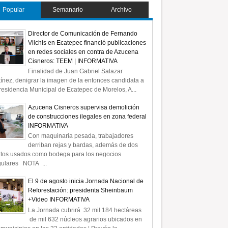
Popular
Semanario
Archivo
Director de Comunicación de Fernando
Vilchis en Ecatepec financió publicaciones
en redes sociales en contra de Azucena
Cisneros: TEEM | INFORMATIVA
Finalidad de Juan Gabriel Salazar
ínez, denigrar la imagen de la entonces candidata a
residencia Municipal de Ecatepec de Morelos, A...
Azucena Cisneros supervisa demolición
de construcciones ilegales en zona federal
INFORMATIVA
Con maquinaria pesada, trabajadores
derriban rejas y bardas, además de dos
rtos usados como bodega para los negocios
gulares NOTA ...
El 9 de agosto inicia Jornada Nacional de
Reforestación: presidenta Sheinbaum
+Video INFORMATIVA
La Jornada cubrirá 32 mil 184 hectáreas
de mil 632 núcleos agrarios ubicados en