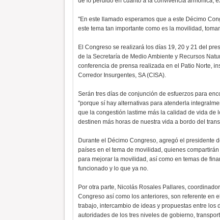
de lo perdido en cuanto a la convivencia armónica, ex
"En este llamado esperamos que a este Décimo Congr
este tema tan importante como es la movilidad, toma
El Congreso se realizará los días 19, 20 y 21 del pr
de la Secretaría de Medio Ambiente y Recursos Natu
conferencia de prensa realizada en el Patio Norte, i
Corredor Insurgentes, SA (CISA).
Serán tres días de conjunción de esfuerzos para encon
"porque sí hay alternativas para atenderla integral
que la congestión lastime más la calidad de vida de 
destinen más horas de nuestra vida a bordo del trans
Durante el Décimo Congreso, agregó el presidente de
países en el tema de movilidad, quienes compartirán
para mejorar la movilidad, así como en temas de fina
funcionado y lo que ya no.
Por otra parte, Nicolás Rosales Pallares, coordinado
Congreso así como los anteriores, son referente en e
trabajo, intercambio de ideas y propuestas entre los 
autoridades de los tres niveles de gobierno, transpor