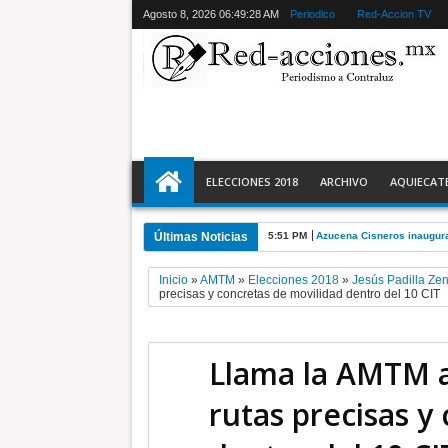
Agosto 8, 2026
06:49:29 AM
Periodico
Red-Accion TV
ELECCIONES 2018
ARCHIVO
AQUIECAT
Últimas Noticias
5:51 PM
Azucena Cisneros inaugura
Inicio
»
AMTM
»
Elecciones 2018
»
Jesús Padilla Ze
precisas y concretas de movilidad dentro del 10 CIT
Llama la AMTM a
rutas precisas y