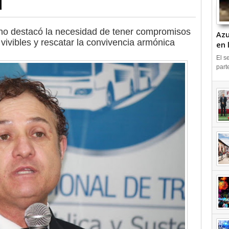
T
eno destacó la necesidad de tener compromisos
Azu
vivibles y rescatar la convivencia armónica
en 
IN
El s
part