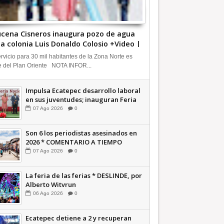
cena Cisneros inaugura pozo de agua
la colonia Luis Donaldo Colosio +Video |
FORMATIVA
ervicio para 30 mil habitantes de la Zona Norte es
e del Plan Oriente NOTA INFOR...
Impulsa Ecatepec desarrollo laboral
en sus juventudes; inauguran Feria
de Empleo y Emprendedores 2026
07
Ago
2026
0
+Video | INFORMATIVA
Son 6 los periodistas asesinados en
2026 * COMENTARIO A TIEMPO
07
Ago
2026
0
La feria de las ferias * DESLINDE, por
Alberto Witvrun
06
Ago
2026
0
Ecatepec detiene a 2 y recuperan