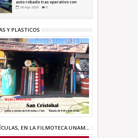
auto robado tras operativo con
Tecámac +Video | INFORMATIVA
06
Ago
2026
0
AS Y PLASTICOS
ÍCULAS, EN LA FILMOTECA UNAM...