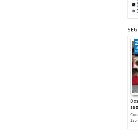
SEG
2
M
20
Des
seg
Cana
125 