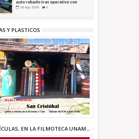
auto robado tras operativo con
Tecámac +Video | INFORMATIVA
06
Ago
2026
0
AS Y PLASTICOS
ÍCULAS, EN LA FILMOTECA UNAM...