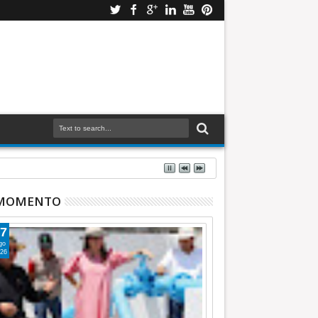
 MOMENTO
7
go
26