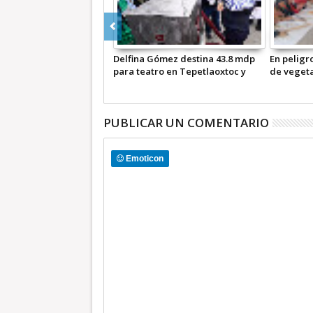
Delfina Gómez destina 43.8 mdp
En peligro la diversidad genética
para teatro en Tepetlaoxtoc y
de vegetales por ley Monsanto:
rehabilitación del mercado de
Max Correa
Texcoco
PUBLICAR UN COMENTARIO
Emoticon