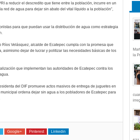
I a reducir el descredito que tiene entre la población, incurre en un
a red de agua para dejar sin abato del vital líquido a la población”,
 priistas para que puedan usar la distribución de agua como estrategia
iaron.
io Ríos Velásquez, alcalde de Ecatepec cumpla con la promesa que
Mart
, asimismo dejar de lucrar y politizar las necesidades básicas de los
la P
nalización que implementan las autoridades de Ecatepec contra los
 agua.
presidenta del DIF promueve actos masivos de entrega de juguetes en
e municipal ordena dejar sin agua a los pobladores de Ecatepec para
cua
.
irre
Google+
Pinterest
Linkedin