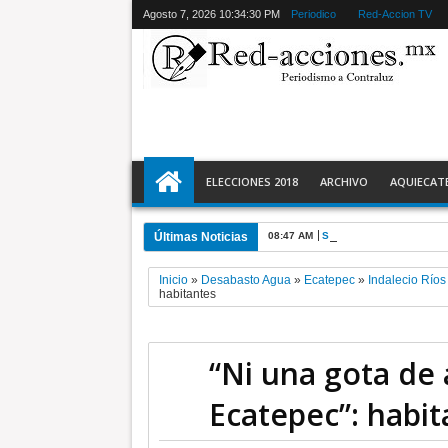
Agosto 7, 2026
10:34:31 PM
Periodico
Red-Accion TV
ELECCIONES 2018
ARCHIVO
AQUIECAT
Últimas Noticias
08:47 AM
Son 6 los periodistas a
Inicio
»
Desabasto Agua
»
Ecatepec
»
Indalecio Ríos
habitantes
“Ni una gota de
Ecatepec”: habit