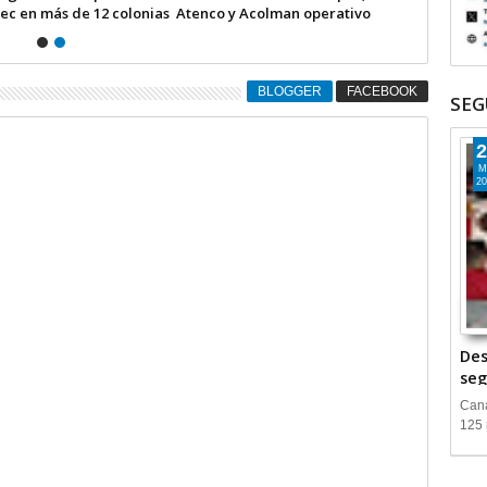
ec en más de 12 colonias
Atenco y Acolman operativo
intermunicipal
BLOGGER
FACEBOOK
SEG
2
M
20
Des
seg
Cana
125 