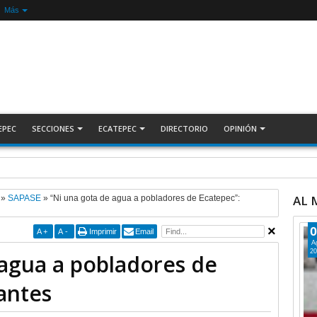
Más
EPEC
SECCIONES
ECATEPEC
DIRECTORIO
OPINIÓN
sesinados en 2026 * COMENTARIO A TIEMPO
AL
»
SAPASE
»
“Ni una gota de agua a pobladores de Ecatepec”:
0
A
+
A
-
Imprimir
Email
A
20
 agua a pobladores de
antes