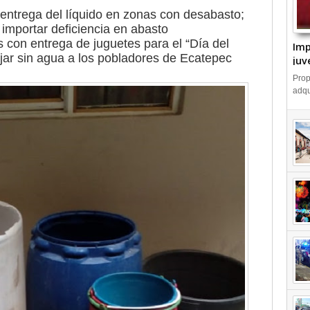
entrega del líquido en zonas con desabasto;
n importar deficiencia en abasto
 con entrega de juguetes para el “Día del
Imp
ejar sin agua a los pobladores de Ecatepec
juv
Emp
Prop
IN
adqu