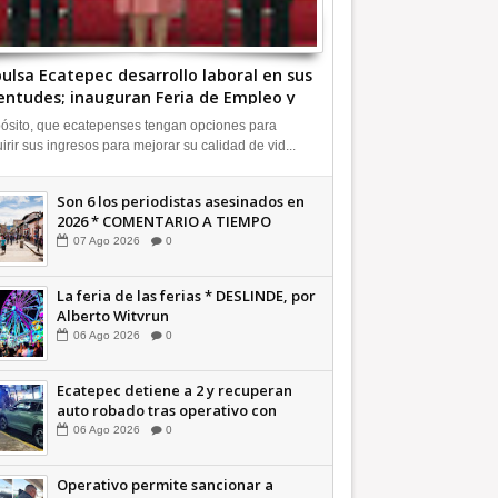
ulsa Ecatepec desarrollo laboral en sus
entudes; inauguran Feria de Empleo y
rendedores 2026 +Video |
ósito, que ecatepenses tengan opciones para
FORMATIVA
irir sus ingresos para mejorar su calidad de vid...
Son 6 los periodistas asesinados en
2026 * COMENTARIO A TIEMPO
07
Ago
2026
0
La feria de las ferias * DESLINDE, por
Alberto Witvrun
06
Ago
2026
0
Ecatepec detiene a 2 y recuperan
auto robado tras operativo con
Tecámac +Video | INFORMATIVA
06
Ago
2026
0
Operativo permite sancionar a