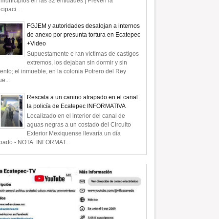
municipios en las 32 entidades | Prevén la
icipaci...
FGJEM y autoridades desalojan a internos
de anexo por presunta tortura en Ecatepec
+Video
Supuestamente e ran víctimas de castigos
extremos, los dejaban sin dormir y sin
ento; el inmueble, en la colonia Potrero del Rey
e...
Rescata a un canino atrapado en el canal
la policía de Ecatepec INFORMATIVA
Localizado en el interior del canal de
aguas negras a un costado del Circuito
Exterior Mexiquense llevaría un día
apado - NOTA INFORMAT...