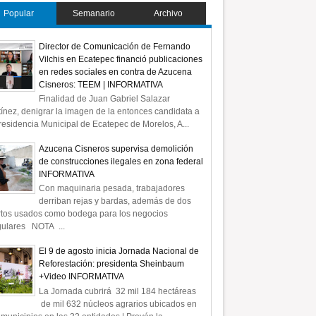
Popular
Semanario
Archivo
Director de Comunicación de Fernando
Vilchis en Ecatepec financió publicaciones
en redes sociales en contra de Azucena
Cisneros: TEEM | INFORMATIVA
Finalidad de Juan Gabriel Salazar
ínez, denigrar la imagen de la entonces candidata a
residencia Municipal de Ecatepec de Morelos, A...
Azucena Cisneros supervisa demolición
de construcciones ilegales en zona federal
INFORMATIVA
Con maquinaria pesada, trabajadores
derriban rejas y bardas, además de dos
rtos usados como bodega para los negocios
gulares NOTA ...
El 9 de agosto inicia Jornada Nacional de
Reforestación: presidenta Sheinbaum
+Video INFORMATIVA
La Jornada cubrirá 32 mil 184 hectáreas
de mil 632 núcleos agrarios ubicados en