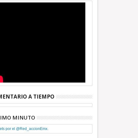
ENTARIO A TIEMPO
TIMO MINUTO
ets por el @Red_accionEmx.