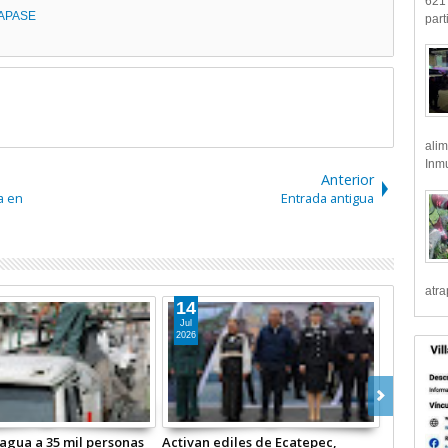
621 
APASE
part
alim
Inmu
Anterior
a en
Entrada antigua
atr
14
Jul
2026
 agua a 35 mil personas
Activan ediles de Ecatepec,