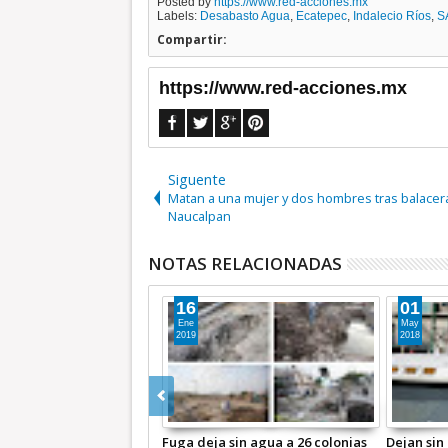
Posted by
https://www.red-acciones.mx
Labels:
Desabasto Agua
,
Ecatepec
,
Indalecio Ríos
,
S
Compartir:
https://www.red-acciones.mx
Siguente
Matan a una mujer y dos hombres tras balacer
Naucalpan
NOTAS RELACIONADAS
16
01
Ene
May
2019
2018
tendrá “Centro de
Fuga deja sin agua a 26 colonias
Dejan sin