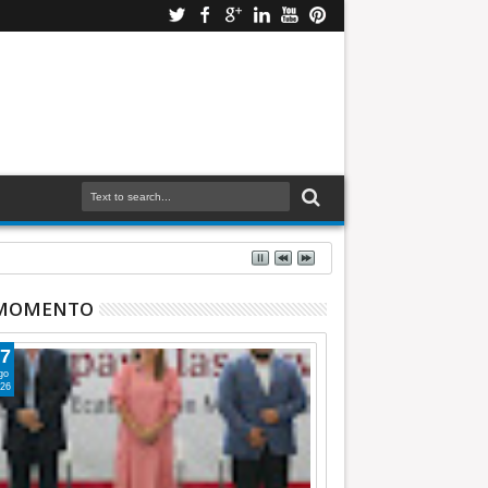
 MOMENTO
7
go
26