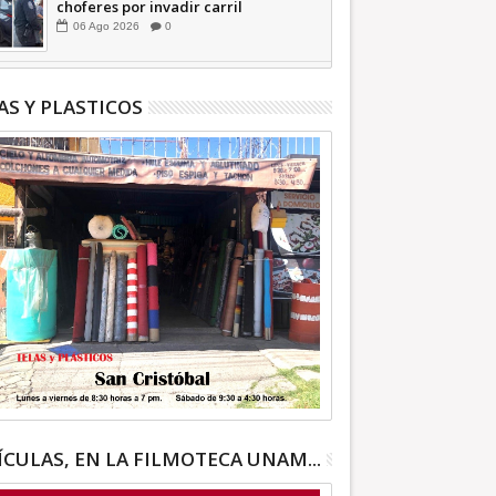
choferes por invadir carril
confinado: Ecatepec +Video |
06
Ago
2026
0
INFORMATIVA
AS Y PLASTICOS
ÍCULAS, EN LA FILMOTECA UNAM...