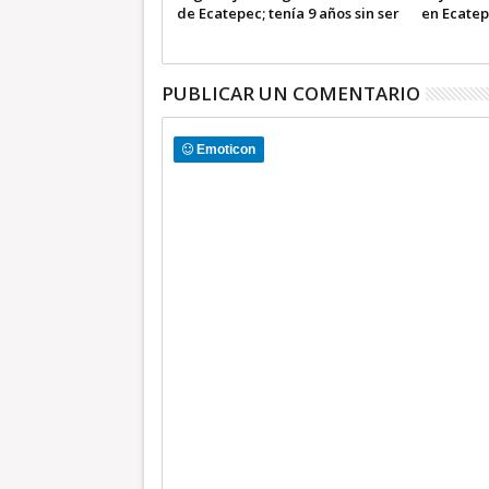
para atender fugas de
de Ecatepec; tenía 9 años sin ser
en Ecatep
reparada
PUBLICAR UN COMENTARIO
Emoticon