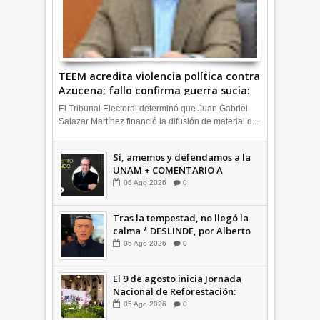
TEEM acredita violencia política contra
Azucena; fallo confirma guerra sucia:
Octavio Martínez INFORMATIVA
El Tribunal Electoral determinó que Juan Gabriel
Salazar Martínez financió la difusión de material d...
Sí, amemos y defendamos a la
UNAM + COMENTARIO A
TIEMPO
06
Ago
2026
0
Tras la tempestad, no llegó la
calma * DESLINDE, por Alberto
Witvrun OPINIÓN
05
Ago
2026
0
El 9 de agosto inicia Jornada
Nacional de Reforestación:
presidenta Sheinbaum +Video
05
Ago
2026
0
INFORMATIVA