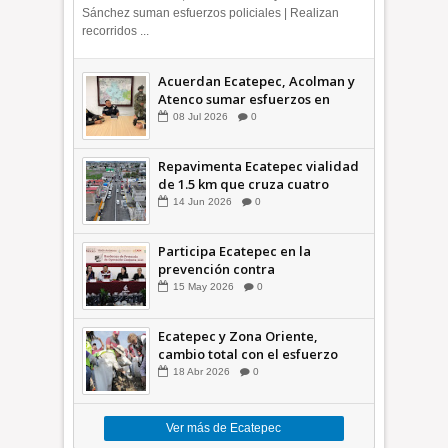
Sánchez suman esfuerzos policiales | Realizan
recorridos ...
Acuerdan Ecatepec, Acolman y
Atenco sumar esfuerzos en
seguridad
08
Jul
2026
0
Repavimenta Ecatepec vialidad
de 1.5 km que cruza cuatro
comunidades +Video
14
Jun
2026
0
Participa Ecatepec en la
prevención contra
inundaciones en el Valle de
15
May
2026
0
México +VID
Ecatepec y Zona Oriente,
cambio total con el esfuerzo
conjunto: Azucena; retiran 21
18
Abr
2026
0
toneladas de basura *Video
Ver más de Ecatepec