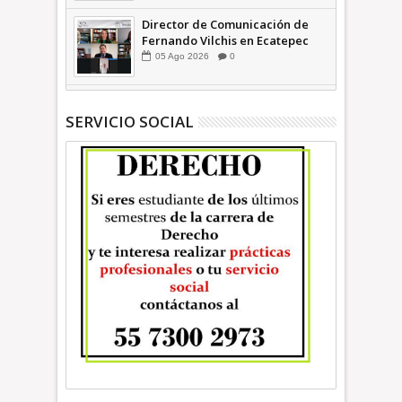
Director de Comunicación de
Fernando Vilchis en Ecatepec
financió publicaciones en redes
05
Ago
2026
0
sociales en contra de Azucena
Cisneros: TEEM | INFORMATIVA
SERVICIO SOCIAL