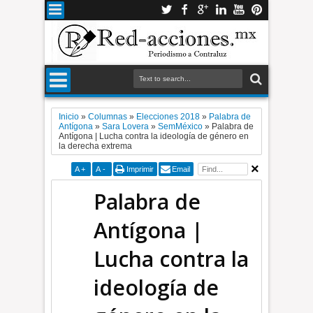
Inicio
»
Columnas
»
Elecciones 2018
»
Palabra de
Antígona
»
Sara Lovera
»
SemMéxico
»
Palabra de
Antígona | Lucha contra la ideología de género en
la derecha extrema
A
+
A
-
Imprimir
Email
Palabra de
Antígona |
Lucha contra la
ideología de