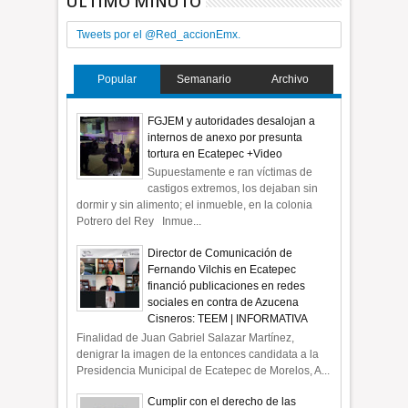
ÚLTIMO MINUTO
Tweets por el @Red_accionEmx.
Popular
Semanario
Archivo
FGJEM y autoridades desalojan a
internos de anexo por presunta
tortura en Ecatepec +Video
Supuestamente e ran víctimas de
castigos extremos, los dejaban sin
dormir y sin alimento; el inmueble, en la colonia
Potrero del Rey Inmue...
Director de Comunicación de
Fernando Vilchis en Ecatepec
financió publicaciones en redes
sociales en contra de Azucena
Cisneros: TEEM | INFORMATIVA
Finalidad de Juan Gabriel Salazar Martínez,
denigrar la imagen de la entonces candidata a la
Presidencia Municipal de Ecatepec de Morelos, A...
Cumplir con el derecho de las