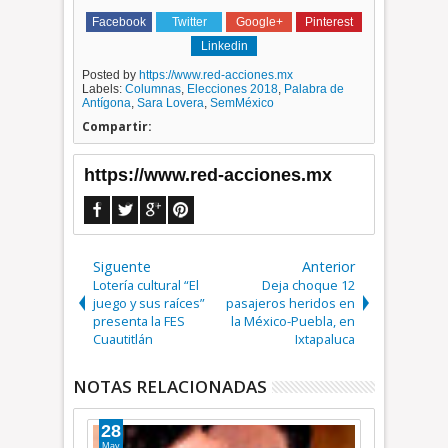
Facebook
Twitter
Google+
Pinterest
Linkedin
Posted by
https://www.red-acciones.mx
Labels:
Columnas
,
Elecciones 2018
,
Palabra de
Antígona
,
Sara Lovera
,
SemMéxico
Compartir:
https://www.red-acciones.mx
Siguente
Anterior
Lotería cultural “El
Deja choque 12
juego y sus raíces”
pasajeros heridos en
presenta la FES
la México-Puebla, en
Cuautitlán
Ixtapaluca
NOTAS RELACIONADAS
28
10
May
Abr