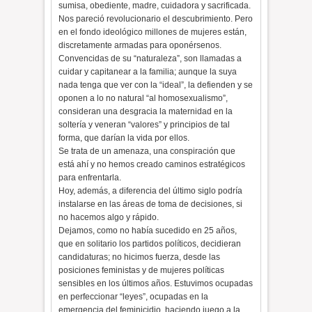
sumisa, obediente, madre, cuidadora y sacrificada.
Nos pareció revolucionario el descubrimiento. Pero
en el fondo ideológico millones de mujeres están,
discretamente armadas para oponérsenos.
Convencidas de su “naturaleza”, son llamadas a
cuidar y capitanear a la familia; aunque la suya
nada tenga que ver con la “ideal”, la defienden y se
oponen a lo no natural “al homosexualismo”,
consideran una desgracia la maternidad en la
soltería y veneran “valores” y principios de tal
forma, que darían la vida por ellos.
Se trata de un amenaza, una conspiración que
está ahí y no hemos creado caminos estratégicos
para enfrentarla.
Hoy, además, a diferencia del último siglo podría
instalarse en las áreas de toma de decisiones, si
no hacemos algo y rápido.
Dejamos, como no había sucedido en 25 años,
que en solitario los partidos políticos, decidieran
candidaturas; no hicimos fuerza, desde las
posiciones feministas y de mujeres políticas
sensibles en los últimos años. Estuvimos ocupadas
en perfeccionar “leyes”, ocupadas en la
emergencia del feminicidio, haciendo juego a la