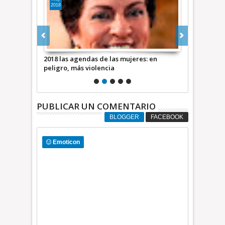
2018
2018
al y Senado
2018 las agendas de las mujeres: en
Palabra de A
rquín Edgar
peligro, más violencia
ideología d
extrema
PUBLICAR UN COMENTARIO
BLOGGER
FACEBOOK
Emoticon