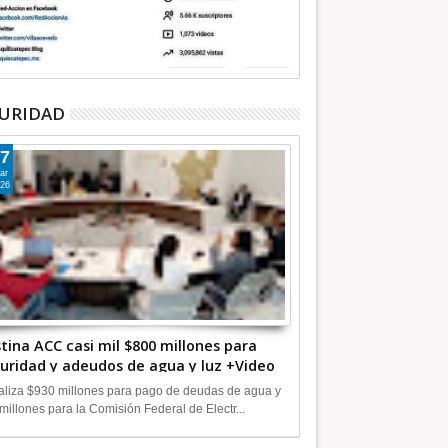
2018
URIDAD
con obispo de
Y ahora vienen las becas “rosas”
a González zanjó
vía Meade desde Durango
imo Cepeda-
7
ar
26
tina ACC casi mil $800 millones para
uridad y adeudos de agua y luz +Video
liza $930 millones para pago de deudas de agua y
millones para la Comisión Federal de Electr...