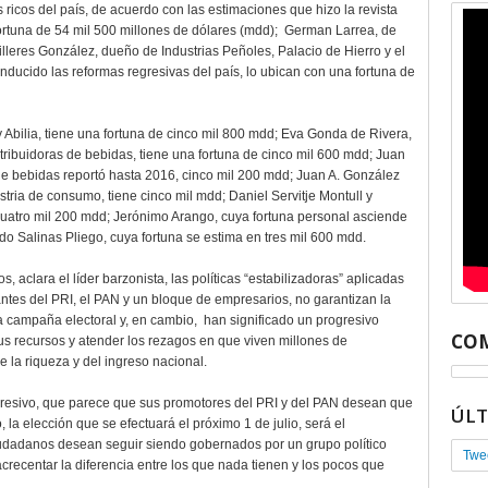
ricos del país, de acuerdo con las estimaciones que hizo la revista
ortuna de 54 mil 500 millones de dólares (mdd); German Larrea, de
leres González, dueño de Industrias Peñoles, Palacio de Hierro y el
ducido las reformas regresivas del país, lo ubican con una fortuna de
Abilia, tiene una fortuna de cinco mil 800 mdd; Eva Gonda de Rivera,
tribuidoras de bebidas, tiene una fortuna de cinco mil 600 mdd; Juan
e bebidas reportó hasta 2016, cinco mil 200 mdd; Juan A. González
tria de consumo, tiene cinco mil mdd; Daniel Servitje Montull y
uatro mil 200 mdd; Jerónimo Arango, cuya fortuna personal asciende
o Salinas Pliego, cuya fortuna se estima en tres mil 600 mdd.
, aclara el líder barzonista, las políticas “estabilizadoras” aplicadas
antes del PRI, el PAN y un bloque de empresarios, no garantizan la
 campaña electoral y, en cambio, han significado un progresivo
COM
sus recursos y atender los rezagos en que viven millones de
 la riqueza y del ingreso nacional.
gresivo, que parece que sus promotores del PRI y del PAN desean que
ÚL
o, la elección que se efectuará el próximo 1 de julio, será el
ciudadanos desean seguir siendo gobernados por un grupo político
Twe
recentar la diferencia entre los que nada tienen y los pocos que