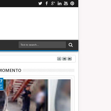
 MOMENTO
7
go
26