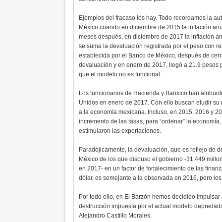
Ejemplos del fracaso los hay. Todo recordamos la au
México cuando en diciembre de 2015 la inflación anua
meses después, en diciembre de 2017 la inflación anu
se suma la devaluación registrada por el peso con re
establecida por el Banco de México, después de cerr
devaluación y en enero de 2017, llegó a 21.9 pesos
que el modelo no es funcional.
Los funcionarios de Hacienda y Banxico han atribuid
Unidos en enero de 2017. Con ello buscan eludir su 
a la economía mexicana. Incluso, en 2015, 2016 y 20
incremento de las tasas, para “ordenar” la economía,
estimularon las exportaciones.
Paradójicamente, la devaluación, que es reflejo de d
México de los que dispuso el gobierno -31,449 mill
en 2017- en un factor de fortalecimiento de las finan
dólar, es semejante a la observada en 2016, pero lo
Por todo ello, en El Barzón hemos decidido impulsar 
destrucción impuesta por el actual modelo depredado
Alejandro Castillo Morales.