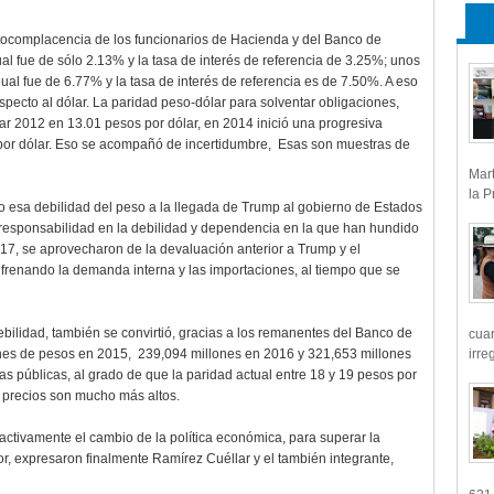
tocomplacencia de los funcionarios de Hacienda y del Banco de
l fue de sólo 2.13% y la tasa de interés de referencia de 3.25%; unos
al fue de 6.77% y la tasa de interés de referencia es de 7.50%. A eso
specto al dólar. La paridad peso-dólar para solventar obligaciones,
ar 2012 en 13.01 pesos por dólar, en 2014 inició una progresiva
 por dólar. Eso se acompañó de incertidumbre, Esas son muestras de
Mart
la P
o esa debilidad del peso a la llegada de Trump al gobierno de Estados
responsabilidad en la debilidad y dependencia en la que han hundido
17, se aprovecharon de la devaluación anterior a Trump y el
 frenando la demanda interna y las importaciones, al tiempo que se
ebilidad, también se convirtió, gracias a los remanentes del Banco de
cua
ones de pesos en 2015, 239,094 millones en 2016 y 321,653 millones
irre
zas públicas, al grado de que la paridad actual entre 18 y 19 pesos por
s precios son mucho más altos.
activamente el cambio de la política económica, para superar la
r, expresaron finalmente Ramírez Cuéllar y el también integrante,