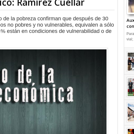
o: Ramírez Cuéllar
o de la pobreza confirman que después de 30
Aux
os no pobres y no vulnerables, equivalen a sólo
con
.4% están en condiciones de vulnerabilidad o de
IN
Para
vial;