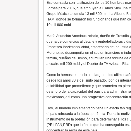
Eso contrasta con la situación de los 10 hombres más 
Forbes para 2016, que atribuyen a Carlos Slim una f
Grupo México, acumula 13 mil 800 mdd; a Alberto Bail
ITAM, donde se formaron los funcionarios que han con
10 mil 800 mdd.
María Asunción Aramburuzabala, dueña de Tresalia y 
dueña de comercios al detalle y embotelladoras y dis
Francisco Beckmann Vidal, empresario de industria d
Moreno, se desempeña en el sector financiero e indus
familia, dueños de Bimbo, acumulan una fortuna de c
a cuatro mil 200 mdd y el Dueño de TV Azteca, Ricard
Como lo hemos reiterado a lo largo de los últimos años
desde los años 80´s del siglo pasado, por los integr
estabilidad que prometieron y que prometen en plena
deterioro de la capacidad del país para administrar 
mexicanos, así como una progresiva concentración de
Hoy, el modelo implementado tiene un efecto tan re
el país retroceda a la época porfirista. Por este motiv
instrumento de la población para determinar si los 
(PRI, PAN,PRD) que lo único que ha conseguido es ac
concentran la renta de este país.