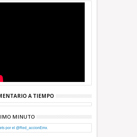
ENTARIO A TIEMPO
TIMO MINUTO
ets por el @Red_accionEmx.