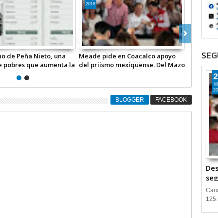
2018
2018
SEG
ña Nieto, una
Meade pide en Coacalco apoyo
Se reunió Meade 
s que aumenta la
del priismo mexiquense. Del Mazo
Ecatepec; Marcel
gualdad: El
lo asiste “fuerte y con todo”
diferencias Onés
2
Rosario Robles
M
20
BLOGGER
FACEBOOK
Des
seg
Cana
125 