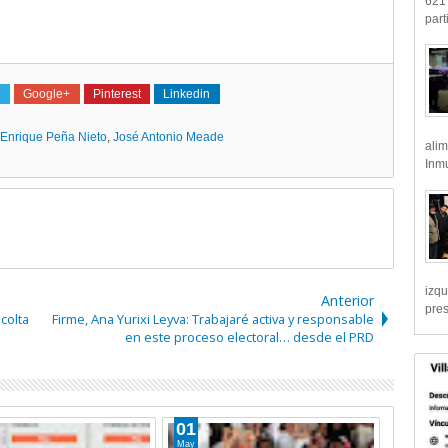
621 
part
Google+
Pinterest
Linkedin
Enrique Peña Nieto
,
José Antonio Meade
alim
Inmu
izqu
Anterior
pre
colta
Firme, Ana Yurixi Leyva: Trabajaré activa y responsable
en este proceso electoral… desde el PRD
01
08
May
Abr