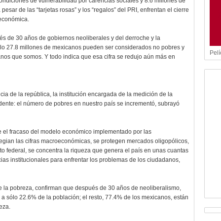
ndiciones de vulnerabilidad por carencias sociales y 8.6 millones de
esar de las “tarjetas rosas” y los “regalos” del PRI, enfrentan el cierre
 económica.
és de 30 años de gobiernos neoliberales y del derroche y la
ólo 27.8 millones de mexicanos pueden ser considerados no pobres y
Pelí
anos que somos. Y todo indica que esa cifra se redujo aún más en
cia de la república, la institución encargada de la medición de la
dente: el número de pobres en nuestro país se incrementó, subrayó
e el fracaso del modelo económico implementado por las
ilegian las cifras macroeconómicas, se protegen mercados oligopólicos,
to federal, se concentra la riqueza que genera el país en unas cuantas
ias institucionales para enfrentar los problemas de los ciudadanos,
e la pobreza, confirman que después de 30 años de neoliberalismo,
a sólo 22.6% de la población; el resto, 77.4% de los mexicanos, están
eza.