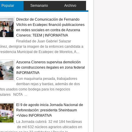
Popular
Semanario
Archivo
Director de Comunicación de Fernando
Vilchis en Ecatepec financió publicaciones
en redes sociales en contra de Azucena
Cisneros: TEEM | INFORMATIVA
Finalidad de Juan Gabriel Salazar
ínez, denigrar la imagen de la entonces candidata a
residencia Municipal de Ecatepec de Morelos, A...
Azucena Cisneros supervisa demolición
de construcciones ilegales en zona federal
INFORMATIVA
Con maquinaria pesada, trabajadores
derriban rejas y bardas, además de dos
rtos usados como bodega para los negocios
gulares NOTA ...
El 9 de agosto inicia Jornada Nacional de
Reforestación: presidenta Sheinbaum
+Video INFORMATIVA
La Jornada cubrirá 32 mil 184 hectáreas
de mil 632 núcleos agrarios ubicados en