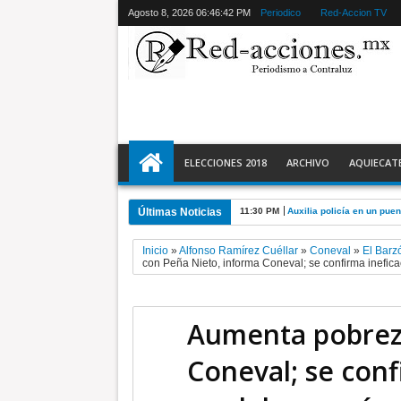
Agosto 8, 2026
06:46:43 PM
Periodico
Red-Accion TV
ELECCIONES 2018
ARCHIVO
AQUIECAT
Últimas Noticias
11:30 PM
Auxilia policía en un pue
Inicio
»
Alfonso Ramírez Cuéllar
»
Coneval
»
El Barz
con Peña Nieto, informa Coneval; se confirma inefi
Aumenta pobreza
Coneval; se conf