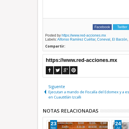
Facebook
Twitter
Posted by
https://www.red-acciones.mx
Labels:
Alfonso Ramírez Cuéllar
,
Coneval
,
El Barzón
,
Compartir:
https://www.red-acciones.mx
Siguente
Ejecutan a mando de Fiscalía del Edomex y a es
en Cuautitlán Izcalli
NOTAS RELACIONADAS
23
24
Nov
Jul