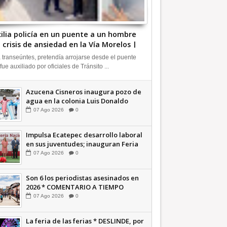
ilia policía en un puente a un hombre
 crisis de ansiedad en la Vía Morelos |
FORMATIVA
 transeúntes, pretendía arrojarse desde el puente
 fue auxiliado por oficiales de Tránsito ...
Azucena Cisneros inaugura pozo de
agua en la colonia Luis Donaldo
Colosio +Video | INFORMATIVA
07
Ago
2026
0
Impulsa Ecatepec desarrollo laboral
en sus juventudes; inauguran Feria
de Empleo y Emprendedores 2026
07
Ago
2026
0
+Video | INFORMATIVA
Son 6 los periodistas asesinados en
2026 * COMENTARIO A TIEMPO
07
Ago
2026
0
La feria de las ferias * DESLINDE, por