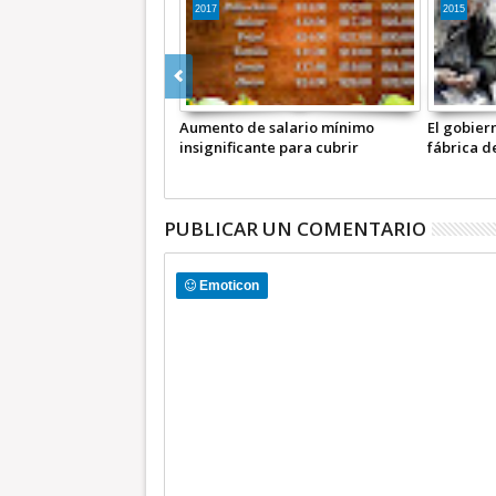
2017
2015
Aumento de salario mínimo
El gobierno de Pe
insignificante para cubrir
fábrica de pobre
alimentación, salud y educación:
pobreza y la desi
El Barzón Nacional
Barzón
PUBLICAR UN COMENTARIO
Emoticon