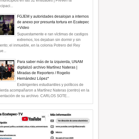
municipios en las 32 entidades | Prevén la
icipaci...
FGJEM y autoridades desalojan a internos
de anexo por presunta tortura en Ecatepec
+Video
Supuestamente e ran víctimas de castigos
extremos, los dejaban sin dormir y sin
ento; el inmueble, en la colonia Potrero del Rey
e...
Para saber más de la izquierda, UNAM
digitalizó archivo Martínez Nateras |
Miradas de Reportero / Rogelio
Hernández López*
Exdirigentes estudiantiles y políticos de
ierda acompañaron a Martínez Nateras (centro) en la
sentación de su archivo. CARLOS SOTE...
04
Abr