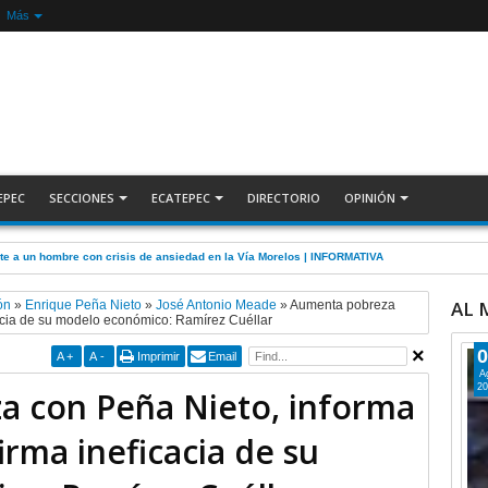
Más
EPEC
SECCIONES
ECATEPEC
DIRECTORIO
OPINIÓN
nte a un hombre con crisis de ansiedad en la Vía Morelos | INFORMATIVA
AL
ón
»
Enrique Peña Nieto
»
José Antonio Meade
»
Aumenta pobreza
cacia de su modelo económico: Ramírez Cuéllar
0
A
+
A
-
Imprimir
Email
A
20
 con Peña Nieto, informa
irma ineficacia de su