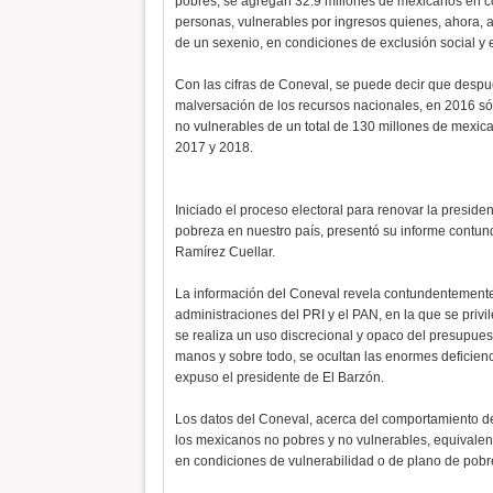
pobres, se agregan 32.9 millones de mexicanos en co
personas, vulnerables por ingresos quienes, ahora, a p
de un sexenio, en condiciones de exclusión social y
Con las cifras de Coneval, se puede decir que despu
malversación de los recursos nacionales, en 2016 s
no vulnerables de un total de 130 millones de mexic
2017 y 2018.
Iniciado el proceso electoral para renovar la presiden
pobreza en nuestro país, presentó su informe contun
Ramírez Cuellar.
La información del Coneval revela contundentement
administraciones del PRI y el PAN, en la que se priv
se realiza un uso discrecional y opaco del presupues
manos y sobre todo, se ocultan las enormes deficienc
expuso el presidente de El Barzón.
Los datos del Coneval, acerca del comportamiento d
los mexicanos no pobres y no vulnerables, equivalen 
en condiciones de vulnerabilidad o de plano de pobr