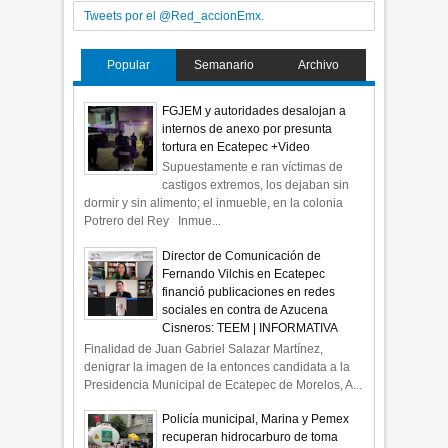
Tweets por el @Red_accionEmx.
Popular
Semanario
Archivo
FGJEM y autoridades desalojan a
internos de anexo por presunta
tortura en Ecatepec +Video
Supuestamente e ran víctimas de
castigos extremos, los dejaban sin
dormir y sin alimento; el inmueble, en la colonia
Potrero del Rey Inmue...
Director de Comunicación de
Fernando Vilchis en Ecatepec
financió publicaciones en redes
sociales en contra de Azucena
Cisneros: TEEM | INFORMATIVA
Finalidad de Juan Gabriel Salazar Martínez,
denigrar la imagen de la entonces candidata a la
Presidencia Municipal de Ecatepec de Morelos, A...
Policía municipal, Marina y Pemex
recuperan hidrocarburo de toma