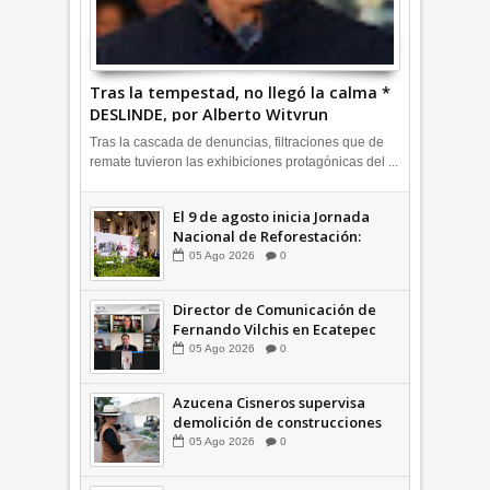
Tras la tempestad, no llegó la calma *
DESLINDE, por Alberto Witvrun
OPINIÓN
Tras la cascada de denuncias, filtraciones que de
remate tuvieron las exhibiciones protagónicas del ...
El 9 de agosto inicia Jornada
Nacional de Reforestación:
presidenta Sheinbaum +Video
05
Ago
2026
0
INFORMATIVA
Director de Comunicación de
Fernando Vilchis en Ecatepec
financió publicaciones en redes
05
Ago
2026
0
sociales en contra de Azucena
Cisneros: TEEM | INFORMATIVA
Azucena Cisneros supervisa
demolición de construcciones
ilegales en zona federal
05
Ago
2026
0
INFORMATIVA