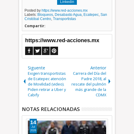
Linkedin
Posted by
https://www.red-acciones.mx
Labels:
Bloqueos
,
Desabasto Agua
,
Ecatepec
,
San
Cristóbal Centro
,
Transportistas
Compartir:
https://www.red-acciones.mx
Siguente
Anterior
Exigen transportistas
Carrera del Día del
de Ecatepec atención
Padre 2018, al
de Movilidad (video).
rescate del pulmón
Piden retirar a Uber y
más grande de la
Cabify
CDMX
NOTAS RELACIONADAS
14
08
Jul
Jul
2026
2026