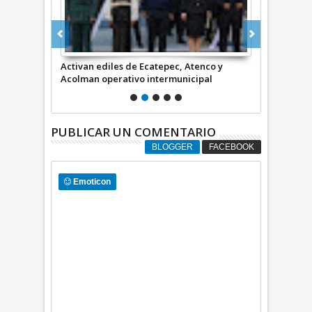
de Zimapán
Activan ediles de Ecatepec, Atenco y
Acuerdan Ec
Acolman operativo intermunicipal
sumar esfue
PUBLICAR UN COMENTARIO
BLOGGER
FACEBOOK
Emoticon