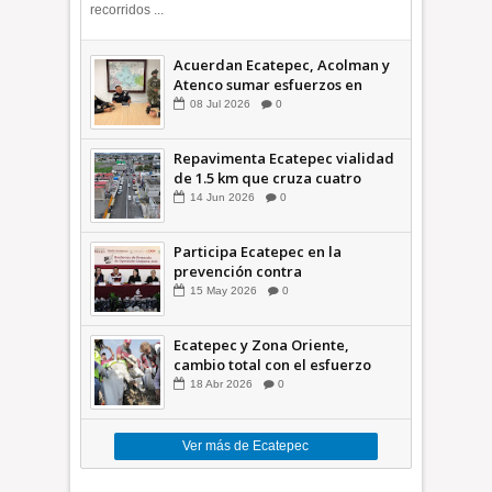
recorridos ...
Acuerdan Ecatepec, Acolman y
Atenco sumar esfuerzos en
seguridad
08
Jul
2026
0
Repavimenta Ecatepec vialidad
de 1.5 km que cruza cuatro
comunidades +Video
14
Jun
2026
0
Participa Ecatepec en la
prevención contra
inundaciones en el Valle de
15
May
2026
0
México +VID
Ecatepec y Zona Oriente,
cambio total con el esfuerzo
conjunto: Azucena; retiran 21
18
Abr
2026
0
toneladas de basura *Video
Ver más de Ecatepec