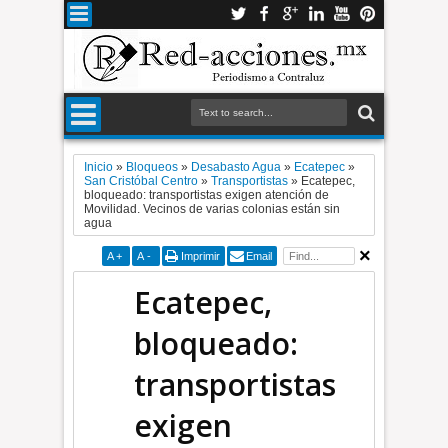
Inicio
»
Bloqueos
»
Desabasto Agua
»
Ecatepec
»
San Cristóbal Centro
»
Transportistas
»
Ecatepec,
bloqueado: transportistas exigen atención de
Movilidad. Vecinos de varias colonias están sin
agua
A
+
A
-
Imprimir
Email
Ecatepec,
bloqueado:
transportistas
exigen