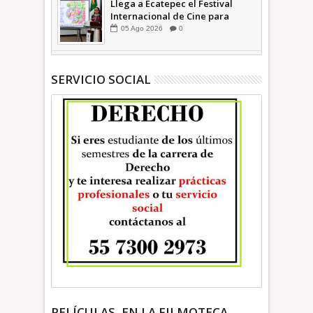
Llega a Ecatepec el Festival
Internacional de Cine para
Niños (… y no tan Niños) +Video
05
Ago
2026
0
INFORMATIVA
SERVICIO SOCIAL
PELÍCULAS, EN LA FILMOTECA