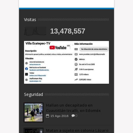
Visitas
13,478,557
Seguridad
Hallan un decapitado en
Cuautitlán Izcalli, en Edoméx
0
15
Ago
2016
Matan a sujeto en colonia Lázaro