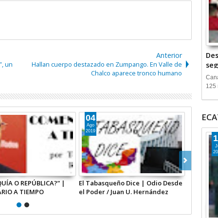
Anterior
Des
”, un
Hallan cuerpo destazado en Zumpango. En Valle de
seg
Chalco aparece tronco humano
Cana
125 
ECA
01
Jul
2019
1
J
20
ueño Dice | Morena /
Miradas de reportero | Ya son
ernández: Autor
demasiados periodistas exiliados
de su vida / Por Rogelio
Hernández López*