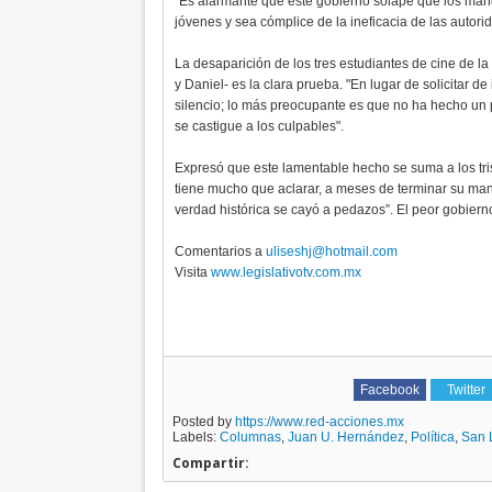
“Es alarmante que este gobierno solape que los manda
jóvenes y sea cómplice de la ineficacia de las autori
La desaparición de los tres estudiantes de cine de l
y Daniel- es la clara prueba. "En lugar de solicitar 
silencio; lo más preocupante es que no ha hecho un 
se castigue a los culpables".
Expresó que este lamentable hecho se suma a los tris
tiene mucho que aclarar, a meses de terminar su man
verdad histórica se cayó a pedazos”. El peor gobier
Comentarios a
uliseshj@hotmail.com
Visita
www.legislativotv.com.mx
Facebook
Twitter
Posted by
https://www.red-acciones.mx
Labels:
Columnas
,
Juan U. Hernández
,
Política
,
San 
Compartir: