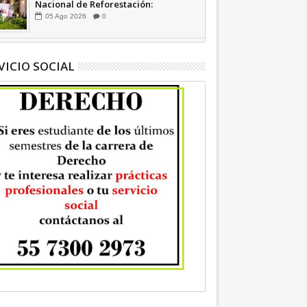
Nacional de Reforestación:
presidenta Sheinbaum +Video
05
Ago
2026
0
INFORMATIVA
VICIO SOCIAL