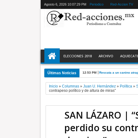
Agosto 6, 2026
10:07:30 PM
Periodico
Red-Accion TV
ELECCIONES 2018
ARCHIVO
AQUIECAT
Últimas Noticias
10:46 AM
TEEM acredita violencia p
Inicio
»
Columnas
»
Juan U. Hernández
»
Política
»
contrapeso político y de altura de miras”
SAN LÁZARO | “S
perdido su contr