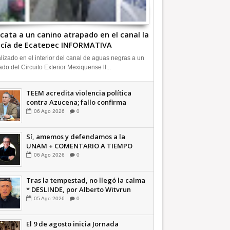
cata a un canino atrapado en el canal la
icía de Ecatepec INFORMATIVA
lizado en el interior del canal de aguas negras a un
ado del Circuito Exterior Mexiquense ll...
TEEM acredita violencia política
contra Azucena; fallo confirma
guerra sucia: Octavio Martínez
06
Ago
2026
0
INFORMATIVA
Sí, amemos y defendamos a la
UNAM + COMENTARIO A TIEMPO
06
Ago
2026
0
Tras la tempestad, no llegó la calma
* DESLINDE, por Alberto Witvrun
OPINIÓN
05
Ago
2026
0
El 9 de agosto inicia Jornada