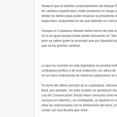
Destacó que el extraño comportamiento del bloque PR
de cambios superficiales, están poniendo en riesgo 
limitar los delitos para poder enjuiciar al president
especiales, propuestas en las que además no coincidi
Aunque el Ciudadano Meade había hecho de esta refor
no lo ve igual porque hasta andan pensando en “decl
pero ya sabes quien le aconsejó que por dignidad sig
que no ha querido cambiar.
Lo que ha ocurrido en esta legislatura es prueba irr
contrapeso político y de una institución con altura d
en un mero instrumento de intereses particulares en 
Al cierre del último periodo de la Legislatura, menc
track, por ejemplo, “en esta ocasión se aprobaron div
Ley de Comunicación Social mejor conocida como ley 
censura en internet y, en contraparte, se dejaron en
ellas las relacionadas con la eliminación del fuero, e
contar con una fiscalía que sirva”.