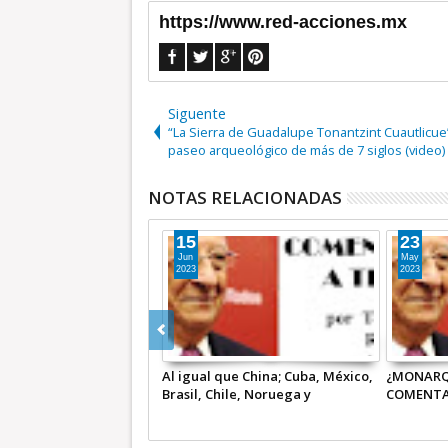
https://www.red-acciones.mx
Siguente
“La Sierra de Guadalupe Tonantzint Cuautlicue
paseo arqueológico de más de 7 siglos (video)
NOTAS RELACIONADAS
04
28
Ago
Jul
2019
2019
ÍA O REPÚBLICA?” |
El Tabasqueño Dice | Odio Desde
El Tabasq
RIO A TIEMPO
el Poder / Juan U. Hernández
Juan U. H