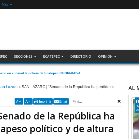
Más
EPEC
SECCIONES
ECATEPEC
DIRECTORIO
OPINIÓN
olítica contra Azucena; fallo confirma guerra sucia: Octavio Martínez INFORMATIVA
AL
San Lázaro
»
SAN LÁZARO | “Senado de la República ha perdido su
0
A
+
A
-
Imprimir
Email
A
20
enado de la República ha
apeso político y de altura