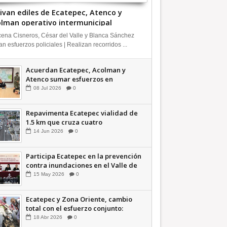
ivan ediles de Ecatepec, Atenco y
lman operativo intermunicipal
ena Cisneros, César del Valle y Blanca Sánchez
n esfuerzos policiales | Realizan recorridos ...
Acuerdan Ecatepec, Acolman y
Atenco sumar esfuerzos en
seguridad
08
Jul
2026
0
Repavimenta Ecatepec vialidad de
1.5 km que cruza cuatro
comunidades +Video
14
Jun
2026
0
Participa Ecatepec en la prevención
contra inundaciones en el Valle de
México +VID
15
May
2026
0
Ecatepec y Zona Oriente, cambio
total con el esfuerzo conjunto:
Azucena; retiran 21 toneladas de
18
Abr
2026
0
basura *Video