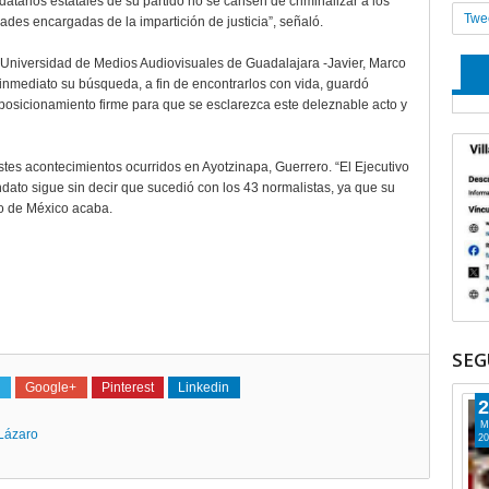
tarios estatales de su partido no se cansen de criminalizar a los
Twe
dades encargadas de la impartición de justicia”, señaló.
a Universidad de Medios Audiovisuales de Guadalajara -Javier, Marco
de inmediato su búsqueda, a fin de encontrarlos con vida, guardó
posicionamiento firme para que se esclarezca este deleznable acto y
tes acontecimientos ocurridos en Ayotzinapa, Guerrero. “El Ejecutivo
dato sigue sin decir que sucedió con los 43 normalistas, ya que su
no de México acaba.
SEG
Google+
Pinterest
Linkedin
2
M
Lázaro
20