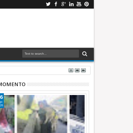
 MOMENTO
6
go
26