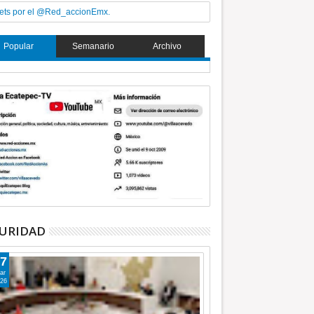
ets por el @Red_accionEmx.
Popular
Semanario
Archivo
URIDAD
7
ar
26