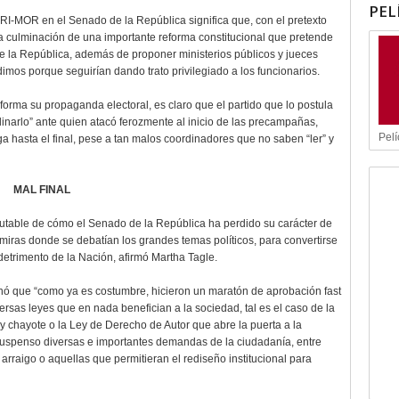
PEL
I-MOR en el Senado de la República significa que, con el pretexto
la culminación de una importante reforma constitucional que pretende
e de la República, además de proponer ministerios públicos y jueces
mos porque seguirían dando trato privilegiado a los funcionarios.
ma su propaganda electoral, es claro que el partido que lo postula
inarlo” ante quien atacó ferozmente al inicio de las precampañas,
Pelí
a hasta el final, pese a tan malos coordinadores que no saben “ler” y
MAL FINAL
efutable de cómo el Senado de la República ha perdido su carácter de
e miras donde se debatían los grandes temas políticos, para convertirse
detrimento de la Nación, afirmó Martha Tagle.
ionó que “como ya es costumbre, hicieron un maratón de aprobación fast
ersas leyes que en nada benefician a la sociedad, tal es el caso de la
chayote o la Ley de Derecho de Autor que abre la puerta a la
 suspenso diversas e importantes demandas de la ciudadanía, entre
l arraigo o aquellas que permitieran el rediseño institucional para