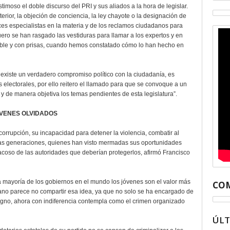
stimoso el doble discurso del PRI y sus aliados a la hora de legislar.
rior, la objeción de conciencia, la ley chayote o la designación de
s especialistas en la materia y de los reclamos ciudadanos para
uero se han rasgado las vestiduras para llamar a los expertos y en
able y con prisas, cuando hemos constatado cómo lo han hecho en
 existe un verdadero compromiso político con la ciudadanía, es
nes electorales, por ello reitero el llamado para que se convoque a un
s y de manera objetiva los temas pendientes de esta legislatura”.
VENES OLVIDADOS
corrupción, su incapacidad para detener la violencia, combatir al
uevas generaciones, quienes han visto mermadas sus oportunidades
 acoso de las autoridades que deberían protegerlos, afirmó Francisco
a mayoría de los gobiernos en el mundo los jóvenes son el valor más
COM
ano parece no compartir esa idea, ya que no solo se ha encargado de
igno, ahora con indiferencia contempla como el crimen organizado
ÚL