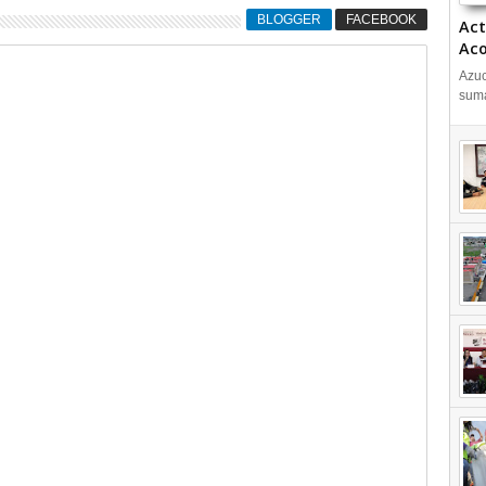
BLOGGER
FACEBOOK
Act
Aco
Azuc
suma