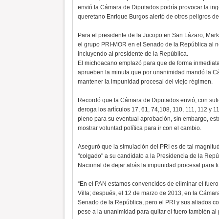
envió la Cámara de Diputados podría provocar la ingo
queretano Enrique Burgos alertó de otros peligros de
Para el presidente de la Jucopo en San Lázaro, Marko 
el grupo PRI-MOR en el Senado de la República al no 
incluyendo al presidente de la República.
El michoacano emplazó para que de forma inmediata es
aprueben la minuta que por unanimidad mandó la Cá
mantener la impunidad procesal del viejo régimen.
Recordó que la Cámara de Diputados envió, con sufic
deroga los artículos 17, 61, 74,108, 110, 111, 112 y 11
pleno para su eventual aprobación, sin embargo, est
mostrar voluntad política para ir con el cambio.
Aseguró que la simulación del PRI es de tal magnitu
"colgado" a su candidato a la Presidencia de la Repú
Nacional de dejar atrás la impunidad procesal para to
“En el PAN estamos convencidos de eliminar el fuer
Villa; después, el 12 de marzo de 2013, en la Cámar
Senado de la República, pero el PRI y sus aliados con
pese a la unanimidad para quitar el fuero también al 