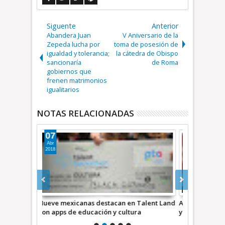
Siguente
Anterior
Abandera Juan
V Aniversario de la
Zepeda lucha por
toma de posesión de
igualdad y tolerancia;
la cátedra de Obispo
sancionaría
de Roma
gobiernos que
frenen matrimonios
igualitarios
NOTAS RELACIONADAS
11
20
Ago
Jul
2024
2016
 Talent Land
Alimentación, adultos mayores, tecnología
Estudiante 
ra
y bienestar animal destaca Raúl Ponce en
de Technova
informe al Distrito 42: Ecatepec