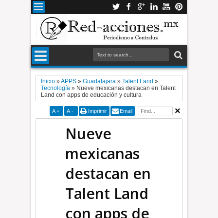
Inicio
»
APPS
»
Guadalajara
»
Talent Land
»
Tecnología
»
Nueve mexicanas destacan en Talent
Land con apps de educación y cultura
A
+
A
-
Imprimir
Email
Nueve
mexicanas
destacan en
Talent Land
con apps de