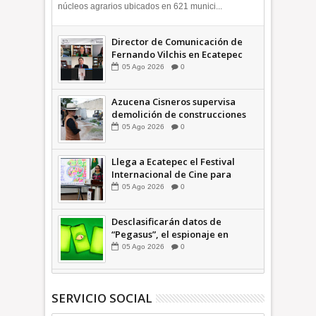
núcleos agrarios ubicados en 621 munici...
Director de Comunicación de
Fernando Vilchis en Ecatepec
financió publicaciones en redes
05
Ago
2026
0
sociales en contra de Azucena
Cisneros: TEEM INFORMATIVA
Azucena Cisneros supervisa
demolición de construcciones
ilegales en zona federal
05
Ago
2026
0
INFORMATIVA
Llega a Ecatepec el Festival
Internacional de Cine para
Niños (… y no tan Niños) +Video
05
Ago
2026
0
INFORMATIVA
Desclasificarán datos de
“Pegasus”, el espionaje en
México que afectó a cientos de
05
Ago
2026
0
periodistas * COMENTARIO A
TIEMPO
SERVICIO SOCIAL