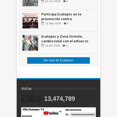
comunidades +Video
14
Jun
2026
0
Participa Ecatepec en la
prevención contra
inundaciones en el Valle de
15
May
2026
0
México +VID
Ecatepec y Zona Oriente,
cambio total con el esfuerzo
conjunto: Azucena; retiran 21
18
Abr
2026
0
toneladas de basura *Video
Ver más de Ecatepec
Visitas
13,474,789