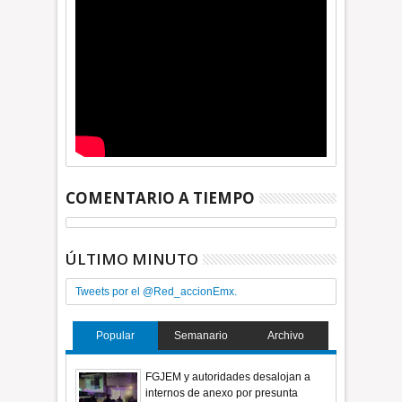
COMENTARIO A TIEMPO
ÚLTIMO MINUTO
Tweets por el @Red_accionEmx.
Popular
Semanario
Archivo
FGJEM y autoridades desalojan a
internos de anexo por presunta