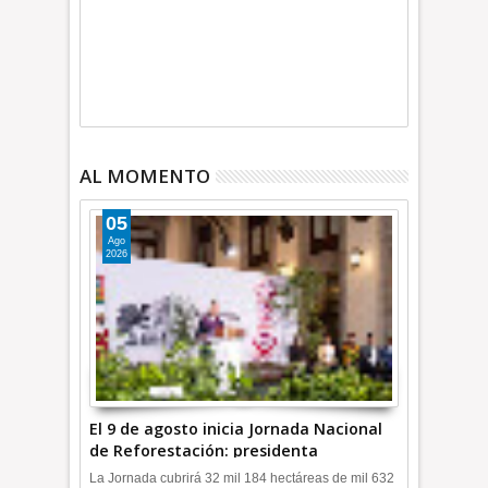
AL MOMENTO
05
Ago
2026
El 9 de agosto inicia Jornada Nacional
de Reforestación: presidenta
Sheinbaum +Video INFORMATIVA
La Jornada cubrirá 32 mil 184 hectáreas de mil 632