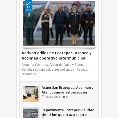
14
Jul
2026
Activan ediles de Ecatepec, Atenco y
Acolman operativo intermunicipal
Azucena Cisneros, César del Valle y Blanca
Sánchez suman esfuerzos policiales | Realizan
recorridos ...
Acuerdan Ecatepec, Acolman y
Atenco sumar esfuerzos en
seguridad
08
Jul
2026
0
Repavimenta Ecatepec vialidad
de 1.5 km que cruza cuatro