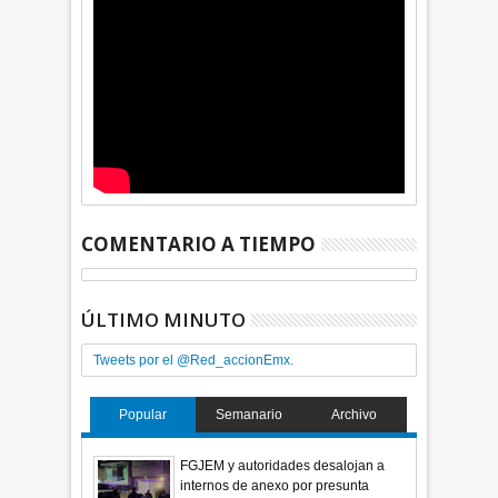
COMENTARIO A TIEMPO
ÚLTIMO MINUTO
Tweets por el @Red_accionEmx.
Popular
Semanario
Archivo
FGJEM y autoridades desalojan a
internos de anexo por presunta