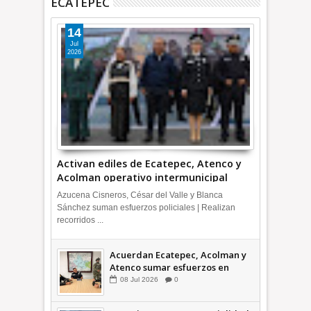
ECATEPEC
14
Jul
2026
Activan ediles de Ecatepec, Atenco y
Acolman operativo intermunicipal
Azucena Cisneros, César del Valle y Blanca
Sánchez suman esfuerzos policiales | Realizan
recorridos ...
Acuerdan Ecatepec, Acolman y
Atenco sumar esfuerzos en
seguridad
08
Jul
2026
0