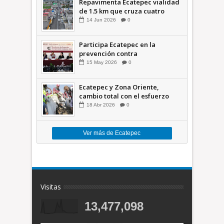
Repavimenta Ecatepec vialidad
de 1.5 km que cruza cuatro
comunidades +Video
14
Jun
2026
0
Participa Ecatepec en la
prevención contra
inundaciones en el Valle de
15
May
2026
0
México +VID
Ecatepec y Zona Oriente,
cambio total con el esfuerzo
conjunto: Azucena; retiran 21
18
Abr
2026
0
toneladas de basura *Video
Ver más de Ecatepec
Visitas
13,477,098