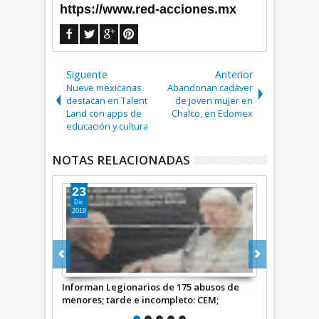
https://www.red-acciones.mx
Siguente
Anterior
Nueve mexicanas
Abandonan cadáver
destacan en Talent
de joven mujer en
Land con apps de
Chalco, en Edomex
educación y cultura
NOTAS RELACIONADAS
3
21
c
Abr
19
2025
rman Legionarios de 175 abusos de
Muere el papa Francisco *Vid
res; tarde e incompleto: CEM;
ado: Athié: Video