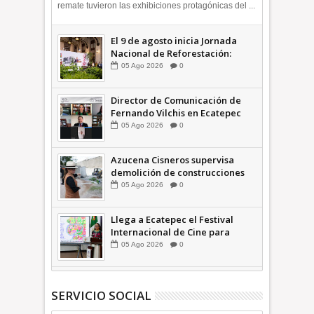
remate tuvieron las exhibiciones protagónicas del ...
El 9 de agosto inicia Jornada
Nacional de Reforestación:
presidenta Sheinbaum +Video
05
Ago
2026
0
INFORMATIVA
Director de Comunicación de
Fernando Vilchis en Ecatepec
financió publicaciones en redes
05
Ago
2026
0
sociales en contra de Azucena
Cisneros: TEEM | INFORMATIVA
Azucena Cisneros supervisa
demolición de construcciones
ilegales en zona federal
05
Ago
2026
0
INFORMATIVA
Llega a Ecatepec el Festival
Internacional de Cine para
Niños (… y no tan Niños) +Video
05
Ago
2026
0
INFORMATIVA
SERVICIO SOCIAL