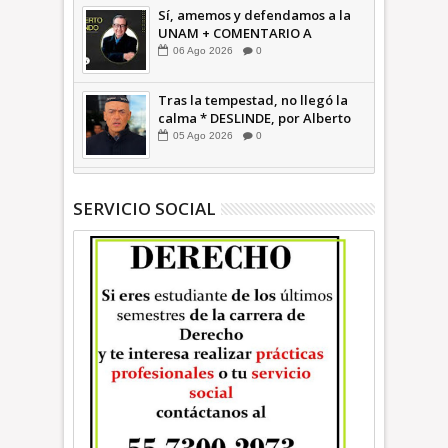
Sí, amemos y defendamos a la
UNAM + COMENTARIO A
TIEMPO
06
Ago
2026
0
Tras la tempestad, no llegó la
calma * DESLINDE, por Alberto
Witvrun OPINIÓN
05
Ago
2026
0
SERVICIO SOCIAL