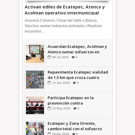
Activan ediles de Ecatepec, Atenco y
Acolman operativo intermunicipal
Azucena Cisneros, César del Valle y Blanca
Sánchez suman esfuerzos policiales | Realizan
recorridos ...
Acuerdan Ecatepec, Acolman y
Atenco sumar esfuerzos en
seguridad
08
Jul
2026
0
Repavimenta Ecatepec vialidad
de 1.5 km que cruza cuatro
comunidades +Video
14
Jun
2026
0
Participa Ecatepec en la
prevención contra
inundaciones en el Valle de
15
May
2026
0
México +VID
Ecatepec y Zona Oriente,
cambio total con el esfuerzo
conjunto: Azucena; retiran 21
18
Abr
2026
0