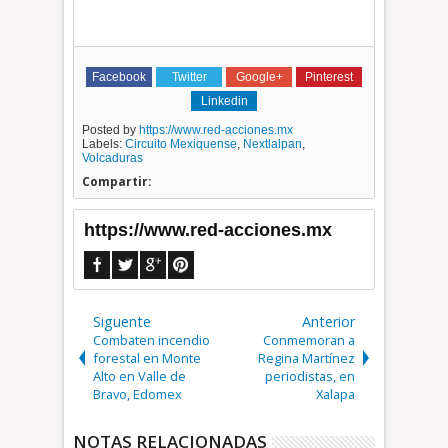
Facebook
Twitter
Google+
Pinterest
Linkedin
Posted by
https://www.red-acciones.mx
Labels:
Circuito Mexiquense
,
Nextlalpan
,
Volcaduras
Compartir:
https://www.red-acciones.mx
Siguente
Anterior
Combaten incendio
Conmemoran a
forestal en Monte
Regina Martínez
Alto en Valle de
periodistas, en
Bravo, Edomex
Xalapa
NOTAS RELACIONADAS