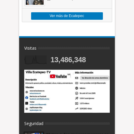
toneladas de basura *Video
Ver más de Ecatepec
Visitas
13,486,348
Seguridad