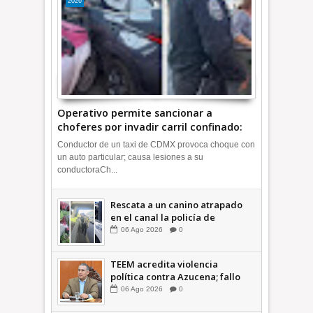
2026
Operativo permite sancionar a
choferes por invadir carril confinado:
Ecatepec +Video | INFORMATIVA
Conductor de un taxi de CDMX provoca choque con
un auto particular; causa lesiones a su
conductoraCh...
Rescata a un canino atrapado
en el canal la policía de
Ecatepec INFORMATIVA
06
Ago
2026
0
TEEM acredita violencia
política contra Azucena; fallo
confirma guerra sucia: Octavio
06
Ago
2026
0
Martínez INFORMATIVA