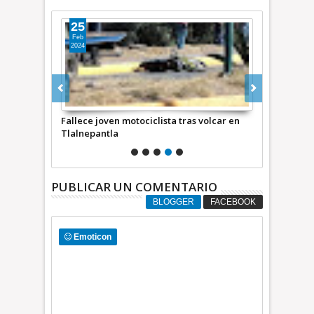
25
19
Feb
Feb
2024
2024
Fallece joven motociclista tras volcar en
Fallece elemento 
deo
Tlalnepantla
volcadura en la 
Ecatepec VIDEO
PUBLICAR UN COMENTARIO
BLOGGER
FACEBOOK
Emoticon