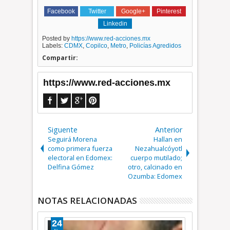
Facebook
Twitter
Google+
Pinterest
Linkedin
Posted by
https://www.red-acciones.mx
Labels:
CDMX
,
Copilco
,
Metro
,
Policías Agredidos
Compartir:
https://www.red-acciones.mx
Siguente
Anterior
Seguirá Morena
Hallan en
como primera fuerza
Nezahualcóyotl
electoral en Edomex:
cuerpo mutilado;
Delfina Gómez
otro, calcinado en
Ozumba: Edomex
NOTAS RELACIONADAS
22