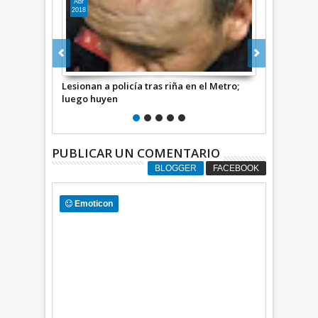
Sep
2019
n a policía tras riña en el Metro;
Tras 5 policías heridos y 3 patrull
huyen
dañadas arrestan a 10 en Cuajim
PUBLICAR UN COMENTARIO
BLOGGER
FACEBOOK
Emoticon