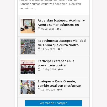
Sánchez suman esfuerzos policiales | Realizan
recorridos ...
Acuerdan Ecatepec, Acolman y
Atenco sumar esfuerzos en
seguridad
08
Jul
2026
0
Repavimenta Ecatepec vialidad
de 1.5 km que cruza cuatro
comunidades +Video
14
Jun
2026
0
Participa Ecatepec en la
prevención contra
inundaciones en el Valle de
15
May
2026
0
México +VID
Ecatepec y Zona Oriente,
cambio total con el esfuerzo
conjunto: Azucena; retiran 21
18
Abr
2026
0
toneladas de basura *Video
Ver más de Ecatepec