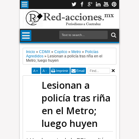
Inicio
»
CDMX
»
Copilco
»
Metro
»
Policías
Agredidos
»
Lesionan a policía tras riña en el
Metro; luego huyen
A
+
A
-
Imprimir
Email
Lesionan a
policía tras riña
en el Metro;
luego huyen