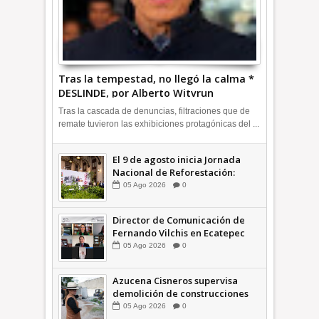
Tras la tempestad, no llegó la calma *
DESLINDE, por Alberto Witvrun
OPINIÓN
Tras la cascada de denuncias, filtraciones que de
remate tuvieron las exhibiciones protagónicas del ...
El 9 de agosto inicia Jornada
Nacional de Reforestación:
presidenta Sheinbaum +Video
05
Ago
2026
0
INFORMATIVA
Director de Comunicación de
Fernando Vilchis en Ecatepec
financió publicaciones en redes
05
Ago
2026
0
sociales en contra de Azucena
Cisneros: TEEM | INFORMATIVA
Azucena Cisneros supervisa
demolición de construcciones
ilegales en zona federal
05
Ago
2026
0