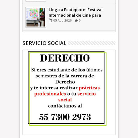
INFORMATIVA
Llega a Ecatepec el Festival
Internacional de Cine para
Niños (… y no tan Niños) +Video
05
Ago
2026
0
INFORMATIVA
SERVICIO SOCIAL