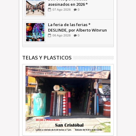
asesinados en 2026 *
COMENTARIO A TIEMPO
07
Ago
2026
0
La feria de las ferias *
DESLINDE, por Alberto Witvrun
06
Ago
2026
0
TELAS Y PLASTICOS