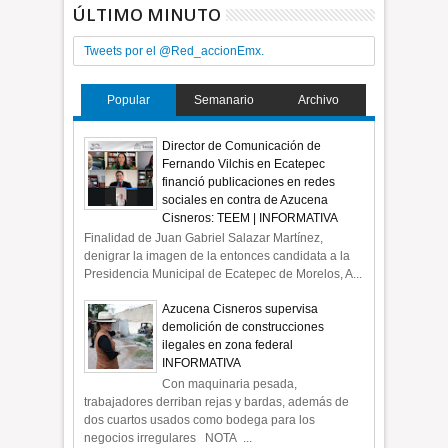
ÚLTIMO MINUTO
Tweets por el @Red_accionEmx.
Popular
Semanario
Archivo
Director de Comunicación de
Fernando Vilchis en Ecatepec
financió publicaciones en redes
sociales en contra de Azucena
Cisneros: TEEM | INFORMATIVA
Finalidad de Juan Gabriel Salazar Martínez,
denigrar la imagen de la entonces candidata a la
Presidencia Municipal de Ecatepec de Morelos, A...
Azucena Cisneros supervisa
demolición de construcciones
ilegales en zona federal
INFORMATIVA
Con maquinaria pesada,
trabajadores derriban rejas y bardas, además de
dos cuartos usados como bodega para los
negocios irregulares NOTA ...