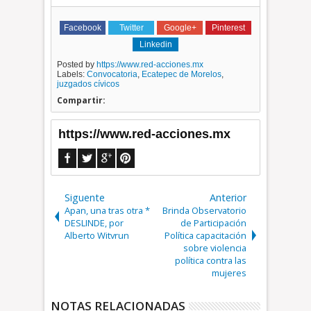
Facebook
Twitter
Google+
Pinterest
Linkedin
Posted by
https://www.red-acciones.mx
Labels:
Convocatoria
,
Ecatepec de Morelos
,
juzgados cívicos
Compartir:
https://www.red-acciones.mx
Siguente
Anterior
Apan, una tras otra *
Brinda Observatorio
DESLINDE, por
de Participación
Alberto Witvrun
Política capacitación
sobre violencia
política contra las
mujeres
NOTAS RELACIONADAS