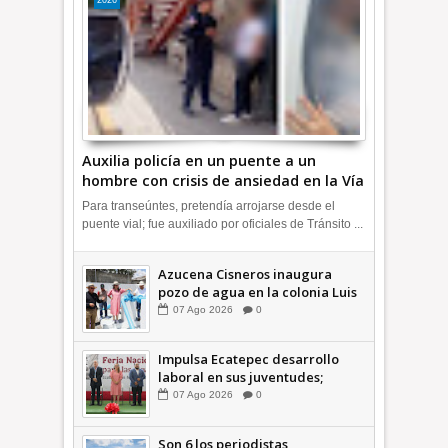
2026
Auxilia policía en un puente a un
hombre con crisis de ansiedad en la Vía
Morelos | INFORMATIVA
Para transeúntes, pretendía arrojarse desde el
puente vial; fue auxiliado por oficiales de Tránsito ...
Azucena Cisneros inaugura
pozo de agua en la colonia Luis
Donaldo Colosio +Video |
07
Ago
2026
0
INFORMATIVA
Impulsa Ecatepec desarrollo
laboral en sus juventudes;
inauguran Feria de Empleo y
07
Ago
2026
0
Emprendedores 2026 +Video |
INFORMATIVA
Son 6 los periodistas