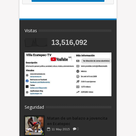
Visitas
13,516,092
Seguridad
Matan de un balazo a jovencita
en Ecatepec
0
11
May
2015