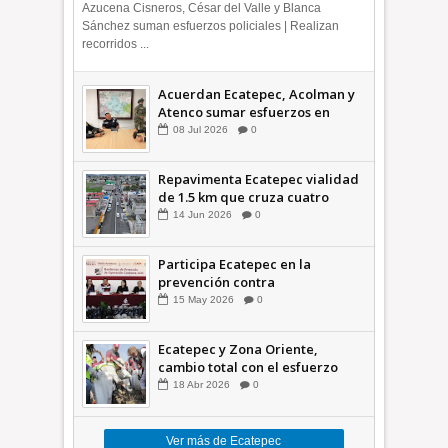
Azucena Cisneros, César del Valle y Blanca
Sánchez suman esfuerzos policiales | Realizan
recorridos ...
Acuerdan Ecatepec, Acolman y
Atenco sumar esfuerzos en
seguridad
08
Jul
2026
0
Repavimenta Ecatepec vialidad
de 1.5 km que cruza cuatro
comunidades +Video
14
Jun
2026
0
Participa Ecatepec en la
prevención contra
inundaciones en el Valle de
15
May
2026
0
México +VID
Ecatepec y Zona Oriente,
cambio total con el esfuerzo
conjunto: Azucena; retiran 21
18
Abr
2026
0
toneladas de basura *Video
Ver más de Ecatepec