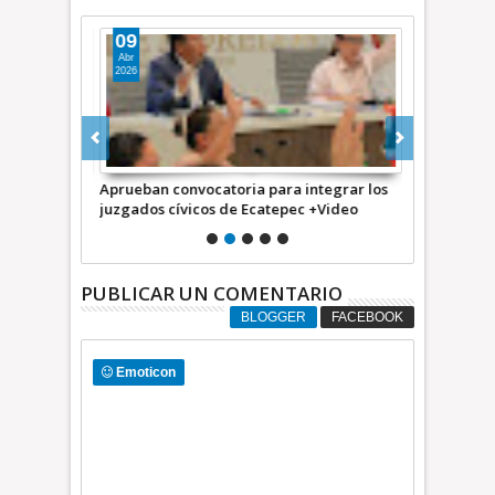
09
14
Abr
Oct
2026
2025
ntegrar los
Aprueban convocatoria para integrar los
Convocatori
juzgados cívicos de Ecatepec +Video
FAPERMEX y
TIEMPO
PUBLICAR UN COMENTARIO
BLOGGER
FACEBOOK
Emoticon