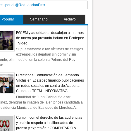
ets por el @Red_accionEmx.
Popular
Semanario
Archivo
FGJEM y autoridades desalojan a internos
de anexo por presunta tortura en Ecatepec
+Video
Supuestamente e ran víctimas de castigos
extremos, los dejaban sin dormir y sin
ento; el inmueble, en la colonia Potrero del Rey
e...
Director de Comunicación de Fernando
Vilchis en Ecatepec financió publicaciones
en redes sociales en contra de Azucena
Cisneros: TEEM | INFORMATIVA
Finalidad de Juan Gabriel Salazar
ínez, denigrar la imagen de la entonces candidata a
residencia Municipal de Ecatepec de Morelos, A...
Cumplir con el derecho de las audiencias
y estricto respeto a las libertades de
prensa y expresión * COMENTARIO A