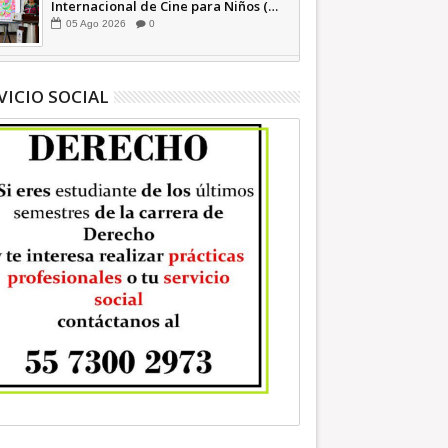
Internacional de Cine para Niños (…
y no tan Niños) +Video INFORMATIVA
05
Ago
2026
0
VICIO SOCIAL