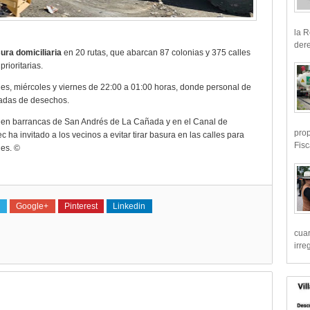
la R
dere
ura domiciliaria
en 20 rutas, que abarcan 87 colonias y 375 calles
rioritarias.
unes, miércoles y viernes de 22:00 a 01:00 horas, donde personal de
ladas de desechos.
 en barrancas de San Andrés de La Cañada y en el Canal de
prop
ha invitado a los vecinos a evitar tirar basura en las calles para
Fisc
nes. ©
Google+
Pinterest
Linkedin
cua
irre