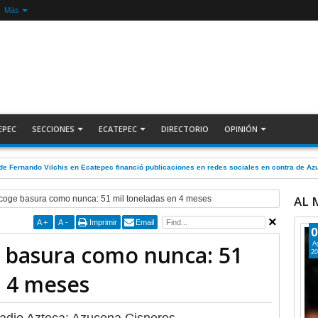
Más
EPEC
SECCIONES
ECATEPEC
DIRECTORIO
OPINIÓN
de Fernando Vilchis en Ecatepec financió publicaciones en redes sociales en contra de 
AL
coge basura como nunca: 51 mil toneladas en 4 meses
A
+
A
-
Imprimir
Email
0
A
 basura como nunca: 51
20
n 4 meses