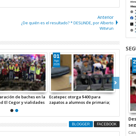
Anterior
¿De quién es el resultado? * DESLINDE, por Alberto
Witvrun
SEG
01
2
Ago
2026
M
20
paración de baches en la
Ecatepec otorga $400 para
 El Cegor y vialidades
zapatos a alumnos de primaria;
pec +Video
destina $20 md +Video
TIVA
*INFORMATIVA*
Des
BLOGGER
FACEBOOK
seg
Cana