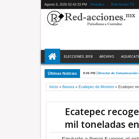
Agosto 6, 2026
02:42:34 PM
Periodico
Red-Accion TV
ELECCIONES 2018
ARCHIVO
AQUIECAT
Últimas Noticias
8:06 PM
Director de Comunicación 
Inicio
»
Basura
»
Ecatepec de Morelos
»
Ecatepec re
Ecatepec recoge
mil toneladas e