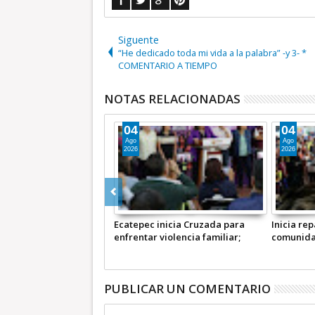
Siguente
“He dedicado toda mi vida a la palabra” -y 3- *
COMENTARIO A TIEMPO
NOTAS RELACIONADAS
04
04
Ago
Ago
2026
2026
catepec el Festival
Ecatepec inicia Cruzada para
Inicia re
onal de Cine para Niños
enfrentar violencia familiar;
comunidad
an Niños) +Video
prevé aumenten denuncias
de Ecate
TIVA
penales +Video INFORMATIVA
INFORMA
PUBLICAR UN COMENTARIO