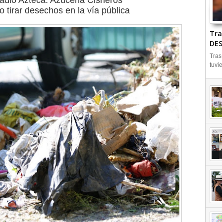
stadio Azteca: Azucena Cisneros
o tirar desechos en la vía pública
Tra
DES
Tras
tuvi