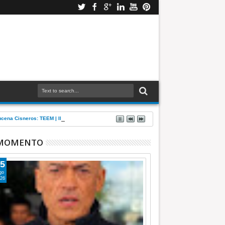
Azucena Cisneros: TEEM | INFORMATIVA
 MOMENTO
5
go
26