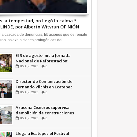
s la tempestad, no llegó la calma *
LINDE, por Alberto Witvrun OPINIÓN
 la cascada de denuncias, filtraciones que de remate
eron las exhibiciones protagónicas del ...
El 9 de agosto inicia Jornada
Nacional de Reforestación:
presidenta Sheinbaum +Video
05
Ago
2026
0
INFORMATIVA
Director de Comunicación de
Fernando Vilchis en Ecatepec
financió publicaciones en redes
05
Ago
2026
0
sociales en contra de Azucena
Cisneros: TEEM | INFORMATIVA
Azucena Cisneros supervisa
demolición de construcciones
ilegales en zona federal
05
Ago
2026
0
INFORMATIVA
Llega a Ecatepec el Festival