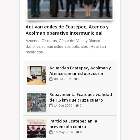
Activan ediles de Ecatepec, Atenco y
Acolman operativo intermunicipal
Azucena Cisneros, César del Valle y Blanca
Sánchez suman esfuerzos policiales | Realizan
recorridos ...
Acuerdan Ecatepec, Acolman y
Atenco sumar esfuerzos en
seguridad
08
Jul
2026
0
Repavimenta Ecatepec vialidad
de 1.5 km que cruza cuatro
comunidades +Video
14
Jun
2026
0
Participa Ecatepec en la
prevención contra
inundaciones en el Valle de
15
May
2026
0
México +VID