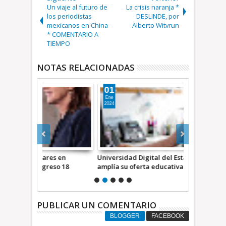
Un viaje al futuro de
La crisis naranja *
los periodistas
DESLINDE, por
mexicanos en China
Alberto Witvrun
* COMENTARIO A
TIEMPO
NOTAS RELACIONADAS
01
20
Ene
Ago
2024
2024
s en
Universidad Digital del Estado de México
En septiembr
so 18
amplía su oferta educativa en
líder de Mo
einbaum
bachillerato, licenciaturas y posgrados
PUBLICAR UN COMENTARIO
BLOGGER
FACEBOOK