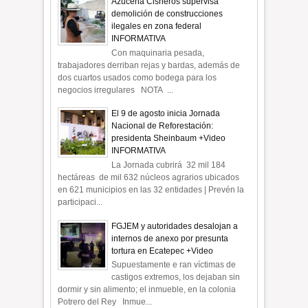
Azucena Cisneros supervisa
demolición de construcciones
ilegales en zona federal
INFORMATIVA
Con maquinaria pesada,
trabajadores derriban rejas y bardas, además de
dos cuartos usados como bodega para los
negocios irregulares NOTA ...
El 9 de agosto inicia Jornada
Nacional de Reforestación:
presidenta Sheinbaum +Video
INFORMATIVA
La Jornada cubrirá 32 mil 184
hectáreas de mil 632 núcleos agrarios ubicados
en 621 municipios en las 32 entidades | Prevén la
participaci...
FGJEM y autoridades desalojan a
internos de anexo por presunta
tortura en Ecatepec +Video
Supuestamente e ran víctimas de
castigos extremos, los dejaban sin
dormir y sin alimento; el inmueble, en la colonia
Potrero del Rey Inmue...