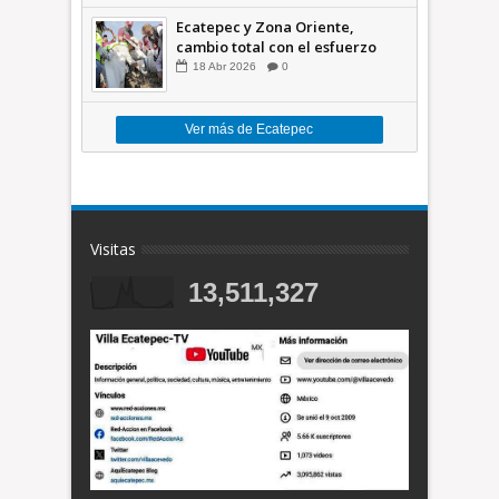
Ecatepec y Zona Oriente,
cambio total con el esfuerzo
conjunto: Azucena; retiran 21
18
Abr
2026
0
toneladas de basura *Video
Ver más de Ecatepec
Visitas
13,511,327