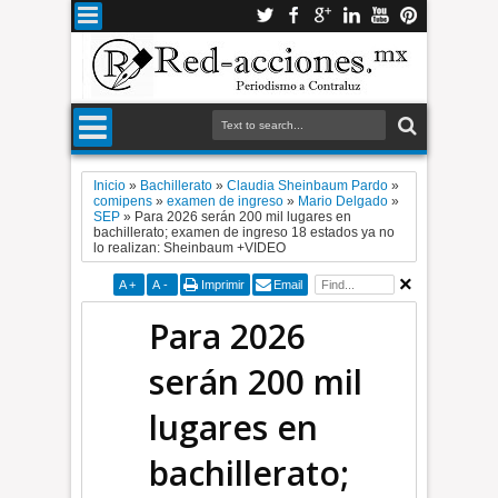
Inicio
»
Bachillerato
»
Claudia Sheinbaum Pardo
»
comipens
»
examen de ingreso
»
Mario Delgado
»
SEP
»
Para 2026 serán 200 mil lugares en
bachillerato; examen de ingreso 18 estados ya no
lo realizan: Sheinbaum +VIDEO
A
+
A
-
Imprimir
Email
Para 2026
serán 200 mil
lugares en
bachillerato;