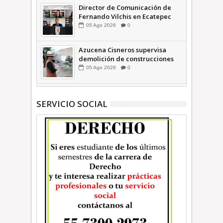
Director de Comunicación de
Fernando Vilchis en Ecatepec
financió publicaciones en redes
05
Ago
2026
0
sociales en contra de Azucena
Cisneros: TEEM | INFORMATIVA
Azucena Cisneros supervisa
demolición de construcciones
ilegales en zona federal
05
Ago
2026
0
INFORMATIVA
SERVICIO SOCIAL