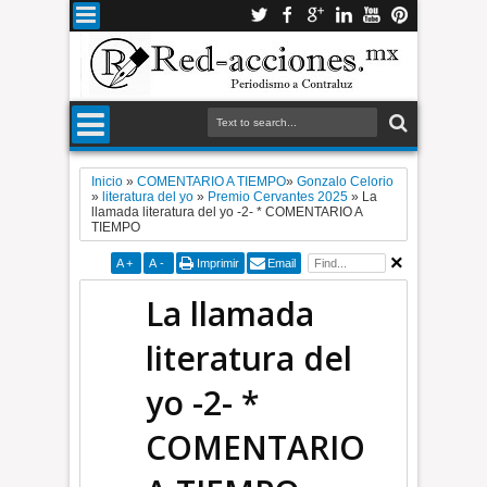
Inicio
»
COMENTARIO A TIEMPO​
»
Gonzalo Celorio
»
literatura del yo
»
Premio Cervantes 2025
»
La
llamada literatura del yo -2- * COMENTARIO A
TIEMPO
A
+
A
-
Imprimir
Email
La llamada
literatura del
yo -2- *
COMENTARIO