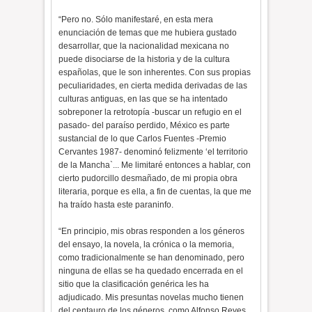
“Pero no. Sólo manifestaré, en esta mera
enunciación de temas que me hubiera gustado
desarrollar, que la nacionalidad mexicana no
puede disociarse de la historia y de la cultura
españolas, que le son inherentes. Con sus propias
peculiaridades, en cierta medida derivadas de las
culturas antiguas, en las que se ha intentado
sobreponer la retrotopía -buscar un refugio en el
pasado- del paraíso perdido, México es parte
sustancial de lo que Carlos Fuentes -Premio
Cervantes 1987- denominó felizmente ‘el territorio
de la Mancha`... Me limitaré entonces a hablar, con
cierto pudorcillo desmañado, de mi propia obra
literaria, porque es ella, a fin de cuentas, la que me
ha traído hasta este paraninfo.
“En principio, mis obras responden a los géneros
del ensayo, la novela, la crónica o la memoria,
como tradicionalmente se han denominado, pero
ninguna de ellas se ha quedado encerrada en el
sitio que la clasificación genérica les ha
adjudicado. Mis presuntas novelas mucho tienen
del centauro de los géneros, como Alfonso Reyes