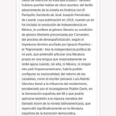
habré de referirme en esta alta ocasión. También
hubiera querido hablar de otros asuntos: del tardío
advenimiento de la novela en América con El
Periquillo Sarniento de José Joaquín Fernández
de Lizardi, cuya publicación en 1816, cuando ya se
ha iniciado la revolución de Independencia en
México, le confiere al género literario su condición
de género libertario preconizada por Cervantes;
del proceso de desespañolización, según el
impetuoso término acuñado por Ignacio Ramírez -
el ’Nigromante’- tras la independencia política de
mi país, que pretendió articular una literatura
propia en una lengua que inopinadamente se
sintió ajena cuando, sin ella, ni México, ni ningún
otro país hispanoamericano, habría podido
configurar su nacionalidad; del retorno de las
carabelas, como el escritor peruano Luis Alberto
Sánchez llamó a la influencia del modernismo,
encabezado por el nicaragüense Rubén Darío, en
la Generación española del 98 y que podría
aplicarse también a la riqueza narrativa del
llamado boom de la novela latinoamericana, que
repercutió significativamente en la literatura
española de la transición democrática.