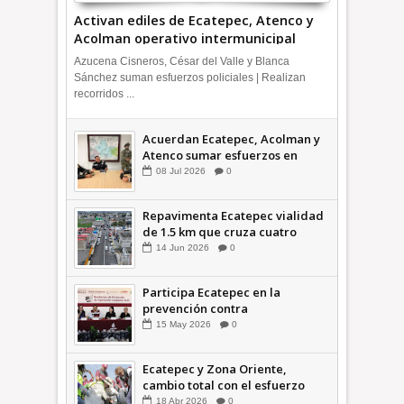
Activan ediles de Ecatepec, Atenco y
Acolman operativo intermunicipal
Azucena Cisneros, César del Valle y Blanca
Sánchez suman esfuerzos policiales | Realizan
recorridos ...
Acuerdan Ecatepec, Acolman y
Atenco sumar esfuerzos en
seguridad
08
Jul
2026
0
Repavimenta Ecatepec vialidad
de 1.5 km que cruza cuatro
comunidades +Video
14
Jun
2026
0
Participa Ecatepec en la
prevención contra
inundaciones en el Valle de
15
May
2026
0
México +VID
Ecatepec y Zona Oriente,
cambio total con el esfuerzo
conjunto: Azucena; retiran 21
18
Abr
2026
0