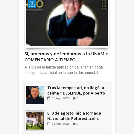
Ago
2026
Sí, amemos y defendamos a la UNAM +
COMENTARIO A TIEMPO
A la luz de la fallida aplicación de la tan en boga
inteligencia artificial en la que la deshonestid...
Tras la tempestad, no llegó la
calma * DESLINDE, por Alberto
Witvrun OPINIÓN
05
Ago
2026
0
El 9 de agosto inicia Jornada
Nacional de Reforestación:
presidenta Sheinbaum +Video
05
Ago
2026
0
INFORMATIVA