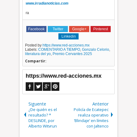
www.irradianoticias.com
ra
Facebook
Twitter
Google+
Pinterest
Linkedin
Posted by
https://www.red-acciones.mx
Labels:
COMENTARIO A TIEMPO​
,
Gonzalo Celorio
,
literatura del yo
,
Premio Cervantes 2025
Compartir:
https://www.red-acciones.mx
Siguente
Anterior
¿De quién es el
Policía de Ecatepec
resultado? *
realiza operativo
DESLINDE, por
‘Blindaje’ en límites
Alberto Witvrun
con Jaltenco