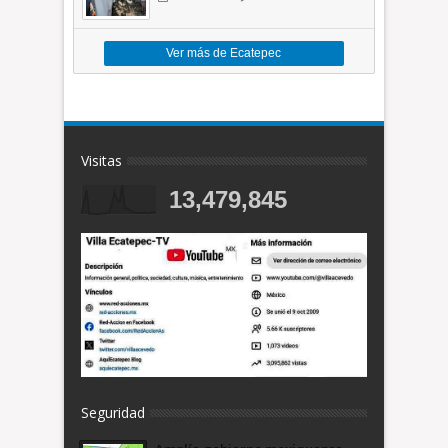
toneladas de basura *Video
Ver más de Ecatepec
Visitas
13,479,845
Seguridad