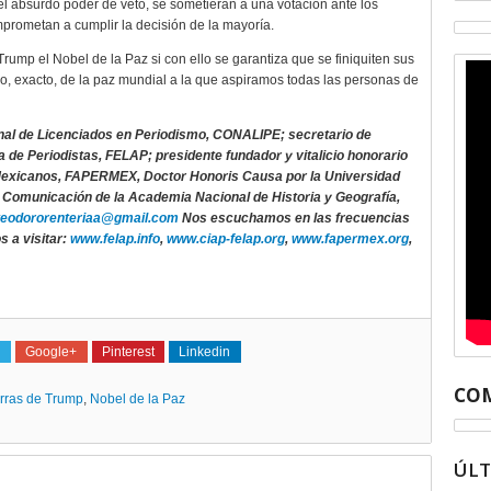
l absurdo poder de veto, se sometieran a una votación ante los
prometan a cumplir la decisión de la mayoría.
Trump el Nobel de la Paz si con ello se garantiza que se finiquiten sus
, exacto, de la paz mundial a la que aspiramos todas las personas de
ional de Licenciados en Periodismo, CONALIPE; secretario de
 de Periodistas, FELAP; presidente fundador y vitalicio honorario
 Mexicanos, FAPERMEX, Doctor Honoris Causa por la Universidad
 Comunicación de la Academia Nacional de Historia y Geografía,
teodororenteriaa@gmail.com
Nos escuchamos en las frecuencias
s a visitar:
www.felap.info
,
www.ciap-felap.org
,
www.fapermex.org
,
Google+
Pinterest
Linkedin
COM
rras de Trump
,
Nobel de la Paz
ÚL