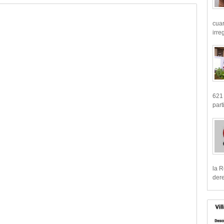
cua
irre
621 
part
la R
dere