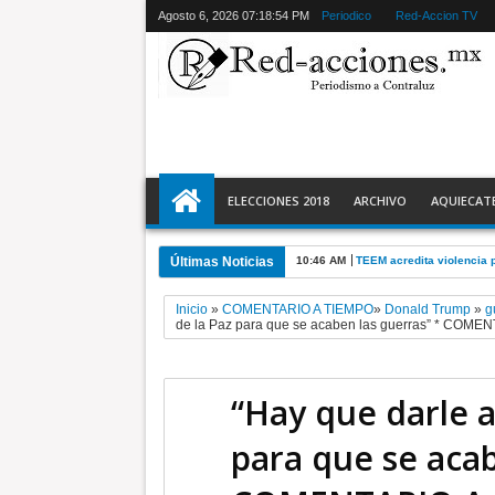
Agosto 6, 2026
07:18:55 PM
Periodico
Red-Accion TV
ELECCIONES 2018
ARCHIVO
AQUIECAT
Últimas Noticias
10:46 AM
TEEM acredita violencia p
Inicio
»
COMENTARIO A TIEMPO​
»
Donald Trump
»
g
de la Paz para que se acaben las guerras” * COME
“Hay que darle a
para que se acab