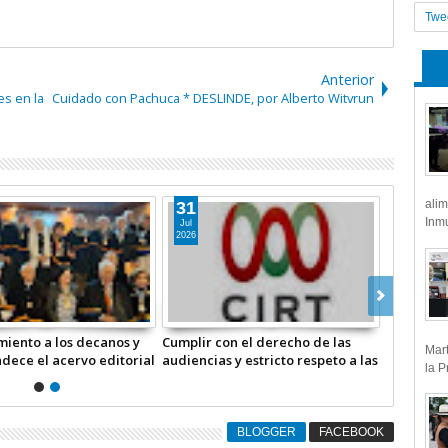
Twe
Anterior
es en la
Cuidado con Pachuca * DESLINDE, por Alberto Witvrun
alim
05
03
Inmu
Ago
Ago
2026
2026
s y defendamos a la
Desclasificarán datos de
Reconocim
Mart
COMENTARIO A TIEMPO
“Pegasus”, el espionaje en México
se engran
la P
que afectó a cientos de
de la AN
periodistas * COMENTARIO A
TIEMPO
TIEMPO
BLOGGER
FACEBOOK