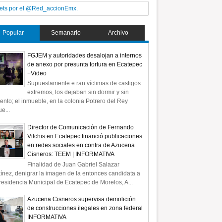
ets por el @Red_accionEmx.
Popular
Semanario
Archivo
FGJEM y autoridades desalojan a internos
de anexo por presunta tortura en Ecatepec
+Video
Supuestamente e ran víctimas de castigos
extremos, los dejaban sin dormir y sin
ento; el inmueble, en la colonia Potrero del Rey
31
e...
Jul
2026
Director de Comunicación de Fernando
Vilchis en Ecatepec financió publicaciones
en redes sociales en contra de Azucena
Cisneros: TEEM | INFORMATIVA
Finalidad de Juan Gabriel Salazar
iento a los decanos y
Cumplir con el derecho de las
ínez, denigrar la imagen de la entonces candidata a
dece el acervo editorial
audiencias y estricto respeto a las
residencia Municipal de Ecatepec de Morelos, A...
HG * COMENTARIO A
libertades de prensa y expresión
* COMENTARIO A TIEMPO
Azucena Cisneros supervisa demolición
de construcciones ilegales en zona federal
INFORMATIVA