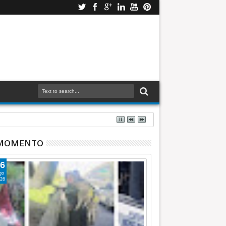
 MOMENTO
6
go
26