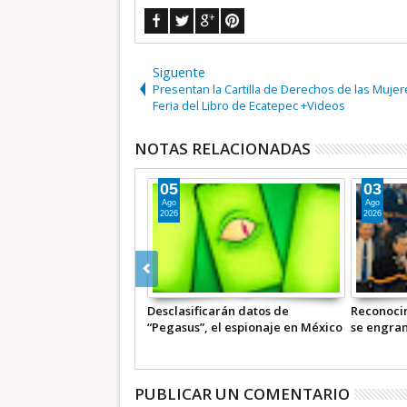
Siguente
Presentan la Cartilla de Derechos de las Mujer
Feria del Libro de Ecatepec +Videos
NOTAS RELACIONADAS
04
06
Ago
Ago
2026
2026
No engancharse, el tiempo verbal
Sí, amemo
de moda * COMENTARIO A
UNAM + 
TIEMPO
PUBLICAR UN COMENTARIO