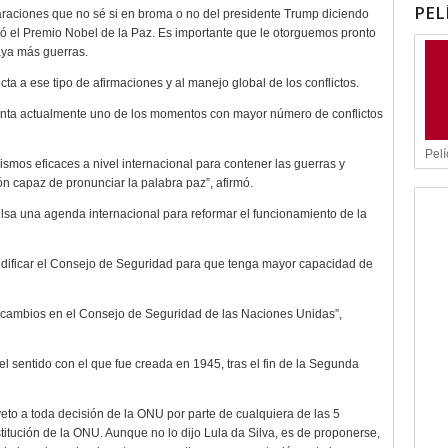
PEL
laraciones que no sé si en broma o no del presidente Trump diciendo
ó el Premio Nobel de la Paz. Es importante que le otorguemos pronto
aya más guerras.
cta a ese tipo de afirmaciones y al manejo global de los conflictos.
renta actualmente uno de los momentos con mayor número de conflictos
Pelí
smos eficaces a nivel internacional para contener las guerras y
n capaz de pronunciar la palabra paz”, afirmó.
lsa una agenda internacional para reformar el funcionamiento de la
modificar el Consejo de Seguridad para que tenga mayor capacidad de
 cambios en el Consejo de Seguridad de las Naciones Unidas”,
l sentido con el que fue creada en 1945, tras el fin de la Segunda
o a toda decisión de la ONU por parte de cualquiera de las 5
titución de la ONU. Aunque no lo dijo Lula da Silva, es de proponerse,