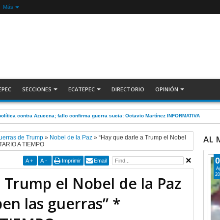
Más
EPEC
SECCIONES
ECATEPEC
DIRECTORIO
OPINIÓN
olítica contra Azucena; fallo confirma guerra sucia: Octavio Martínez INFORMATIVA
AL
uerras de Trump
»
Nobel de la Paz
»
“Hay que darle a Trump el Nobel
NTARIO A TIEMPO
0
A
+
A
-
Imprimir
Email
A
20
 Trump el Nobel de la Paz
en las guerras” *