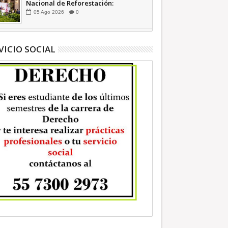
Nacional de Reforestación:
presidenta Sheinbaum +Video
05
Ago
2026
0
INFORMATIVA
VICIO SOCIAL