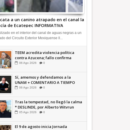
cata a un canino atrapado en el canal la
icía de Ecatepec INFORMATIVA
lizado en el interior del canal de aguas negras a un
ado del Circuito Exterior Mexiquense ll...
TEEM acredita violencia política
contra Azucena; fallo confirma
guerra sucia: Octavio Martínez
06
Ago
2026
0
INFORMATIVA
Sí, amemos y defendamos a la
UNAM + COMENTARIO A TIEMPO
06
Ago
2026
0
Tras la tempestad, no llegó la calma
* DESLINDE, por Alberto Witvrun
OPINIÓN
05
Ago
2026
0
El 9 de agosto inicia Jornada