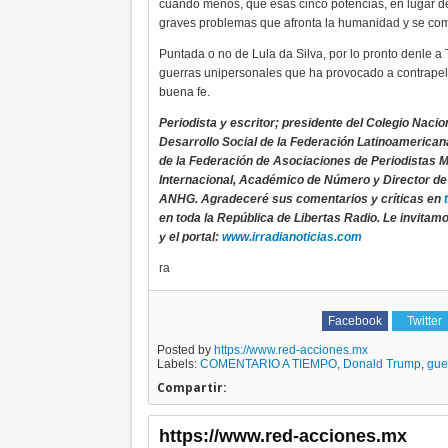
cuando menos, que esas cinco potencias, en lugar de
graves problemas que afronta la humanidad y se com
Puntada o no de Lula da Silva, por lo pronto denle a 
guerras unipersonales que ha provocado a contrapelo
buena fe.
Periodista y escritor; presidente del Colegio Nac
Desarrollo Social de la Federación Latinoamericana
de la Federación de Asociaciones de Periodistas
Internacional, Académico de Número y Director de
ANHG. Agradeceré sus comentarios y críticas en
en toda la República de Libertas Radio. Le invitamo
y el portal:
www.irradianoticias.com
ra
Facebook
Twitter
Posted by
https://www.red-acciones.mx
Labels:
COMENTARIO A TIEMPO​
,
Donald Trump
,
gue
Compartir:
https://www.red-acciones.mx