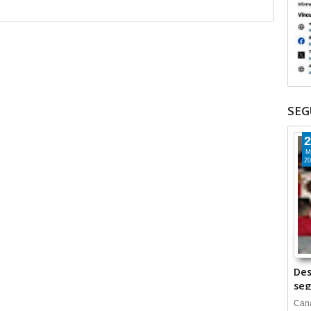
SEG
2
M
20
Des
seg
Cana