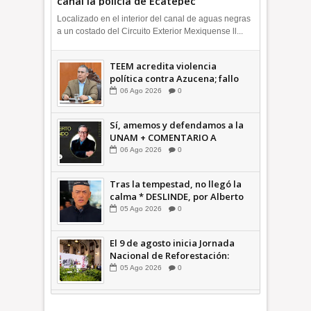
canal la policía de Ecatepec
INFORMATIVA
Localizado en el interior del canal de aguas negras
a un costado del Circuito Exterior Mexiquense ll...
TEEM acredita violencia
política contra Azucena; fallo
confirma guerra sucia: Octavio
06
Ago
2026
0
Martínez INFORMATIVA
Sí, amemos y defendamos a la
UNAM + COMENTARIO A
TIEMPO
06
Ago
2026
0
Tras la tempestad, no llegó la
calma * DESLINDE, por Alberto
Witvrun OPINIÓN
05
Ago
2026
0
El 9 de agosto inicia Jornada
Nacional de Reforestación:
presidenta Sheinbaum +Video
05
Ago
2026
0
INFORMATIVA