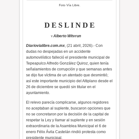
Foto Vía Libre.
D E S L I N D E
v
Alberto Witvrun
Diariovialibre.com.mx
, (21 abril, 2026).- Con
dudas no despejadas en un accidente
automovilístico falleció el presidente municipal de
Tepeapulco Alfredo González Quiroz, quien tenía
señalamientos de corrupción y que semanas antes
se dijo fue víctima de un atentado que desmintió;
así este importante municipio del Altiplano desde el
26 de diciembre se quedó sin titular en el
ayuntamiento.
El relevo parecía complicarse, algunos regidores
no aceptaban al suplente, buscaron opciones que
no se concretaron por la decisión de la capital de
respetar la Ley y llamar al suplente y en sesión
extraordinaria de la Asamblea Municipal el 6 de
enero Félix Ávila Castelán rindió protesta como
presidente municipal.