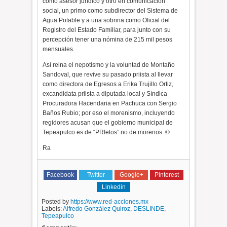
como asesor jurídico y otro en comunicación
social, un primo como subdirector del Sistema de
Agua Potable y a una sobrina como Oficial del
Registro del Estado Familiar, para junto con su
percepción tener una nómina de 215 mil pesos
mensuales.
Así reina el nepotismo y la voluntad de Montaño
Sandoval, que revive su pasado priista al llevar
como directora de Egresos a Erika Trujillo Ortiz,
excandidata priista a diputada local y Síndica
Procuradora Hacendaria en Pachuca con Sergio
Baños Rubio; por eso el morenismo, incluyendo
regidores acusan que el gobierno municipal de
Tepeapulco es de “PRIetos” no de morenos. ©
Ra
Facebook
Twitter
Google+
Pinterest
Linkedin
Posted by
https://www.red-acciones.mx
Labels:
Alfredo González Quiroz
,
DESLINDE
,
Tepeapulco