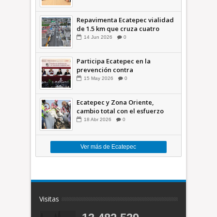
Repavimenta Ecatepec vialidad
de 1.5 km que cruza cuatro
comunidades +Video
14
Jun
2026
0
Participa Ecatepec en la
prevención contra
inundaciones en el Valle de
15
May
2026
0
México +VID
Ecatepec y Zona Oriente,
cambio total con el esfuerzo
conjunto: Azucena; retiran 21
18
Abr
2026
0
toneladas de basura *Video
Ver más de Ecatepec
Visitas