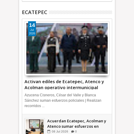
ECATEPEC
14
Jul
2026
Activan ediles de Ecatepec, Atenco y
Acolman operativo intermunicipal
Azucena Cisneros, César del Valle y Blanca
Sánchez suman esfuerzos policiales | Realizan
recorridos ...
Acuerdan Ecatepec, Acolman y
Atenco sumar esfuerzos en
seguridad
08
Jul
2026
0