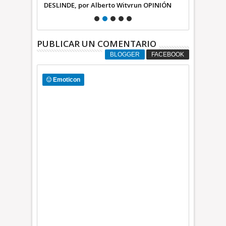
 Witvrun OPINIÓN
uñas * DESLINDE, por Alberto Witvrun
DESL
OPINIÓN
PUBLICAR UN COMENTARIO
BLOGGER
FACEBOOK
Emoticon