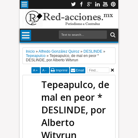
Inicio
»
Alfredo González Quiroz
»
DESLINDE
»
Tepeapulco
»
Tepeapulco, de mal en peor *
DESLINDE, por Alberto Witvrun
A
+
A
-
Imprimir
Email
Tepeapulco, de
mal en peor *
DESLINDE, por
Alberto
Witvrun