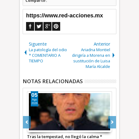
Compartir:
https://www.red-acciones.mx
Siguente
Anterior
La patología del odio
Ariadna Montiel
* COMENTARIO A
dirigiría a Morena en
TIEMPO
sustitución de Luisa
María Alcalde
NOTAS RELACIONADAS
04
0
Ago
Ago
2026
202
llegó la calma *
Al gato le crecieron las garras, bueno las
La ma