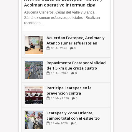
Acolman operativo intermunicipal
Azucena Cisneros, César del Valle y Blanca
Sánchez suman esfuerzos policiales | Realizan
recorridos ...
Acuerdan Ecatepec, Acolman y
Atenco sumar esfuerzos en
seguridad
08
Jul
2026
0
Repavimenta Ecatepec vialidad
de 1.5 km que cruza cuatro
comunidades +Video
14
Jun
2026
0
Participa Ecatepec en la
prevención contra
inundaciones en el Valle de
15
May
2026
0
México +VID
Ecatepec y Zona Oriente,
cambio total con el esfuerzo
conjunto: Azucena; retiran 21
18
Abr
2026
0
toneladas de basura *Video