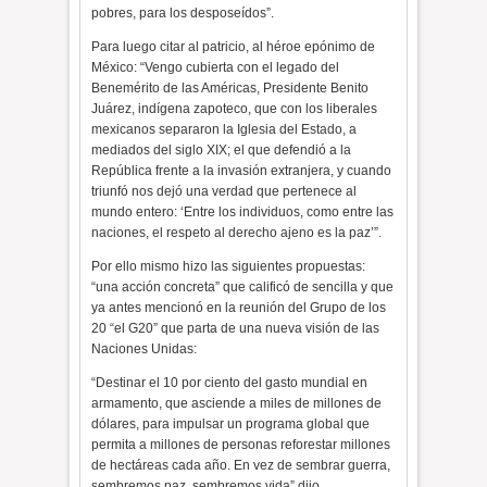
pobres, para los desposeídos”.
Para luego citar al patricio, al héroe epónimo de
México: “Vengo cubierta con el legado del
Benemérito de las Américas, Presidente Benito
Juárez, indígena zapoteco, que con los liberales
mexicanos separaron la Iglesia del Estado, a
mediados del siglo XIX; el que defendió a la
República frente a la invasión extranjera, y cuando
triunfó nos dejó una verdad que pertenece al
mundo entero: ‘Entre los individuos, como entre las
naciones, el respeto al derecho ajeno es la paz’”.
Por ello mismo hizo las siguientes propuestas:
“una acción concreta” que calificó de sencilla y que
ya antes mencionó en la reunión del Grupo de los
20 “el G20” que parta de una nueva visión de las
Naciones Unidas:
“Destinar el 10 por ciento del gasto mundial en
armamento, que asciende a miles de millones de
dólares, para impulsar un programa global que
permita a millones de personas reforestar millones
de hectáreas cada año. En vez de sembrar guerra,
sembremos paz, sembremos vida” dijo.