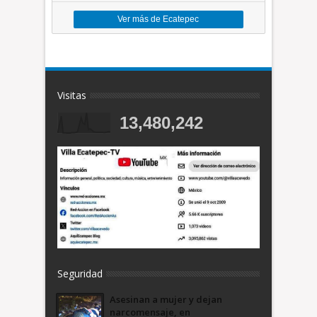
Ver más de Ecatepec
Visitas
13,480,242
Seguridad
Asesinan a mujer y dejan
narcomensaje, en