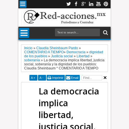
Inicio
»
Claudia Sheinbaum Pardo
»
COMENTARIO A TIEMPO​
»
Democracia
»
dignidad
de los pueblos
»
Justicia social
»
Libertad
»
soberanía
»
La democracia implica libertad, justicia
social, soberanía y la dignidad de los pueblos:
Claudia Sheinbaum * COMENTARIO A TIEMPO
A
+
A
-
Imprimir
Email
La democracia
implica
libertad,
justicia social,