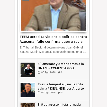
TEEM acredita violencia política contra
Azucena; fallo confirma guerra sucia:
Octavio Martínez INFORMATIVA
El Tribunal Electoral determinó que Juan Gabriel
Salazar Martínez financió la difusión de material d...
Sí, amemos y defendamos a la
UNAM + COMENTARIO A
TIEMPO
06
Ago
2026
0
Tras la tempestad, no llegó la
calma * DESLINDE, por Alberto
Witvrun OPINIÓN
05
Ago
2026
0
El 9 de agosto inicia Jornada