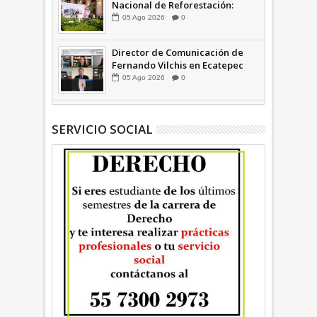
Nacional de Reforestación:
presidenta Sheinbaum +Video
05
Ago
2026
0
INFORMATIVA
Director de Comunicación de
Fernando Vilchis en Ecatepec
financió publicaciones en redes
05
Ago
2026
0
sociales en contra de Azucena
Cisneros: TEEM | INFORMATIVA
SERVICIO SOCIAL