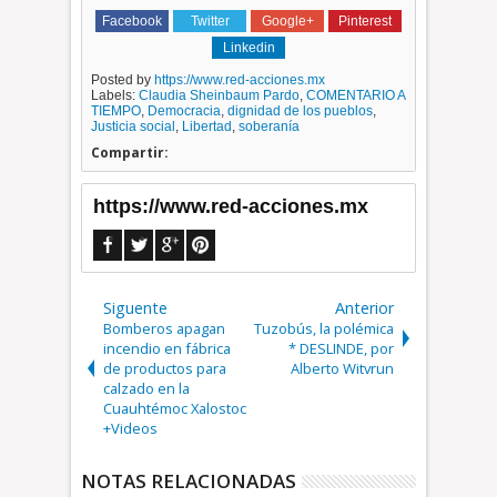
Facebook
Twitter
Google+
Pinterest
Linkedin
Posted by
https://www.red-acciones.mx
Labels:
Claudia Sheinbaum Pardo
,
COMENTARIO A
TIEMPO​
,
Democracia
,
dignidad de los pueblos
,
Justicia social
,
Libertad
,
soberanía
Compartir:
https://www.red-acciones.mx
Siguente
Anterior
Bomberos apagan
Tuzobús, la polémica
incendio en fábrica
* DESLINDE, por
de productos para
Alberto Witvrun
calzado en la
Cuauhtémoc Xalostoc
+Videos
NOTAS RELACIONADAS