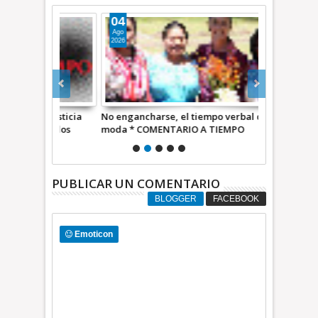
04
06
Ago
Ago
2026
2026
, justicia
No engancharse, el tiempo verbal de
Sí, amemos 
d de los
moda * COMENTARIO A TIEMPO
COMENTARIO
PUBLICAR UN COMENTARIO
BLOGGER
FACEBOOK
Emoticon