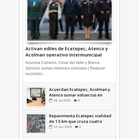
Activan ediles de Ecatepec, Atenco y
Acolman operativo intermunicipal
Azucena Cisneros, César del Valle y Blanca
Sánchez suman esfuerzos policiales | Realizan
recorridos ...
Acuerdan Ecatepec, Acolman y
Atenco sumar esfuerzos en
seguridad
08
Jul
2026
0
Repavimenta Ecatepec vialidad
de 1.5 km que cruza cuatro
comunidades +Video
14
Jun
2026
0