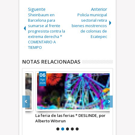
Siguente
Anterior
Sheinbaum en
Policía municipal
Barcelona para
sectorial retira
sumarse al frente
bienes mostrencos
progresista contra la
de colonias de
extrema derecha *
Ecatepec
COMENTARIO A
TIEMPO
NOTAS RELACIONADAS
06
05
Ago
Ago
2026
2026
NDE, por
La feria de las ferias * DESLINDE, por
Tras la temp
Alberto Witvrun
DESLINDE, p