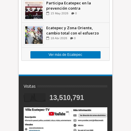
Participa Ecatepec en la
prevención contra
inundaciones en el Valle de
15
May
2026
0
México +VID
Ecatepec y Zona Oriente,
cambio total con el esfuerzo
conjunto: Azucena; retiran 21
18
Abr
2026
0
toneladas de basura *Video
Ver más de Ecatepec
Visitas
13,510,791