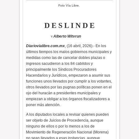
Foto Vía Libre.
D E S L I N D E
v
Alberto Witvrun
Diariovialibre.com.mx
, (16 abril, 2026).- En los
últimos tiempos los malos gobiernos municipales y
medidas como las de cancelar dobles plazas o
ingresos sacudieron a los 84 cabildos y
principalmente los Síndicos Procuradores
Hacendarios y Jurídicos, empezaron a asumir sus
funciones unos llevados por cumplir a los votantes,
otros llevados por las pugnas políticas ponen en el
ojo del huracán a presidentes municipales y
empiezan a obligar a los órganos fiscalizadores a
poner más atención.
A los diputados locales a revisar quienes pueden
ser objeto de Juicios de Procedencia, aunque
ninguno de ellos o por lo menos a los de
Movimiento de Regeneración Nacional (Morena)
no sean llevados a esas instancias, aunque