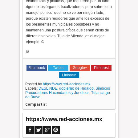
económicas y políticas, que requieren por un lado
rigor de los órganos fiscalizadores, pero sobre todo
manejo
político, que no se ve por ningún lado;
porque existen regidores que ante los excesos de
los presidentes municipales opositores y no
mantienen una postura crítica que tienen crisis de
diferentes niveles, Tula de Allende, es el mejor
ejemplo. ©
ra
Facebook
Twitter
Google+
Pinterest
Linkedin
Posted by
https://www.red-acciones.mx
Labels:
DESLINDE
,
gobierno de Hidalgo
,
Síndicos
Procuradores Hacendarios y Jurídicos
,
Tulancingo
de Bravo
Compartir:
https://www.red-acciones.mx