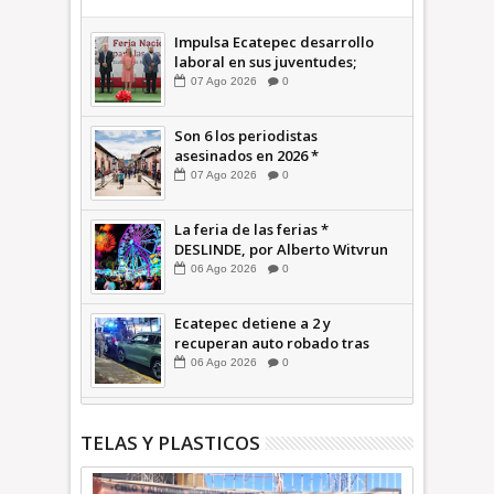
Impulsa Ecatepec desarrollo
laboral en sus juventudes;
inauguran Feria de Empleo y
07
Ago
2026
0
Emprendedores 2026 +Video |
INFORMATIVA
Son 6 los periodistas
asesinados en 2026 *
COMENTARIO A TIEMPO
07
Ago
2026
0
La feria de las ferias *
DESLINDE, por Alberto Witvrun
06
Ago
2026
0
Ecatepec detiene a 2 y
recuperan auto robado tras
operativo con Tecámac +Video
06
Ago
2026
0
| INFORMATIVA
TELAS Y PLASTICOS