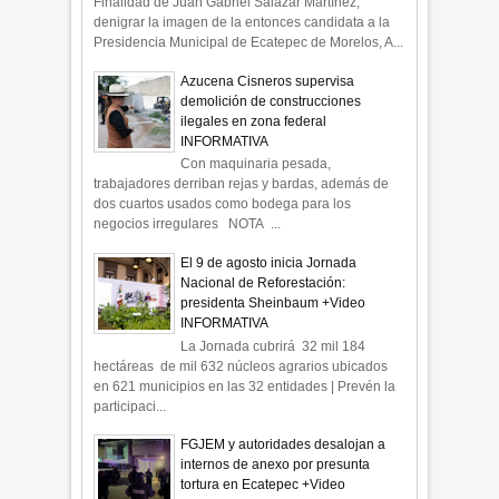
Finalidad de Juan Gabriel Salazar Martínez,
denigrar la imagen de la entonces candidata a la
Presidencia Municipal de Ecatepec de Morelos, A...
Azucena Cisneros supervisa
demolición de construcciones
ilegales en zona federal
INFORMATIVA
Con maquinaria pesada,
trabajadores derriban rejas y bardas, además de
dos cuartos usados como bodega para los
negocios irregulares NOTA ...
El 9 de agosto inicia Jornada
Nacional de Reforestación:
presidenta Sheinbaum +Video
INFORMATIVA
La Jornada cubrirá 32 mil 184
hectáreas de mil 632 núcleos agrarios ubicados
en 621 municipios en las 32 entidades | Prevén la
participaci...
FGJEM y autoridades desalojan a
internos de anexo por presunta
tortura en Ecatepec +Video