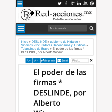
Inicio
»
DESLINDE
»
gobierno de Hidalgo
»
Síndicos Procuradores Hacendarios y Jurídicos
»
Tulancingo de Bravo
»
El poder de las firmas *
DESLINDE, por Alberto Witvrun
A
+
A
-
Imprimir
Email
El poder de las
firmas *
DESLINDE, por
Alberto