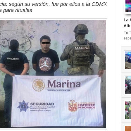
cia; según su versión, fue por ellos a la CDMX
 para rituales
La 
Alb
En T
espe