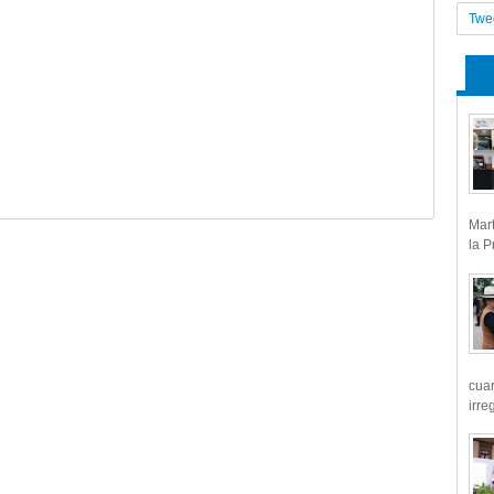
Twe
Mart
la P
cua
irre