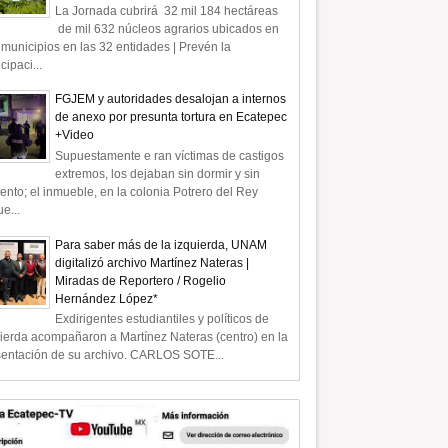
La Jornada cubrirá 32 mil 184 hectáreas
de mil 632 núcleos agrarios ubicados en
municipios en las 32 entidades | Prevén la
icipaci...
FGJEM y autoridades desalojan a internos
de anexo por presunta tortura en Ecatepec
+Video
Supuestamente e ran víctimas de castigos
extremos, los dejaban sin dormir y sin
ento; el inmueble, en la colonia Potrero del Rey
e...
Para saber más de la izquierda, UNAM
digitalizó archivo Martínez Nateras |
Miradas de Reportero / Rogelio
Hernández López*
Exdirigentes estudiantiles y políticos de
ierda acompañaron a Martínez Nateras (centro) en la
sentación de su archivo. CARLOS SOTE...