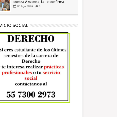
contra Azucena; fallo confirma
guerra sucia: Octavio Martínez
06
Ago
2026
0
INFORMATIVA
VICIO SOCIAL