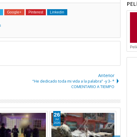
PEL
Google+
Pinterest
Linkedin
s
Pelí
Anterior
“He dedicado toda mi vida a la palabra” -y 3- *
COMENTARIO A TIEMPO
23
Jul
2026