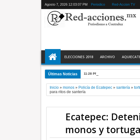
Agosto 7, 2026
12:03:08 PM
Periodico
Red-Accion TV
ELECCIONES 2018
ARCHIVO
AQUIECAT
Últimas Noticias
11:28 PM
Ecatepec detiene a 2 y r
Inicio
»
monos
»
Policía de Ecatepec
»
santería
»
tor
para ritos de santería
Ecatepec: Deteni
monos y tortugas