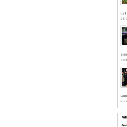
621 
part
alim
Inmu
izqu
pre