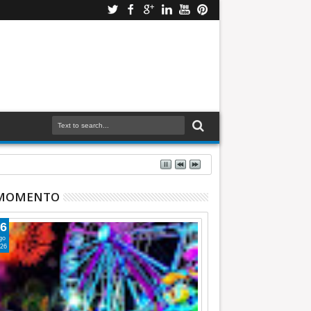
 MOMENTO
6
go
26