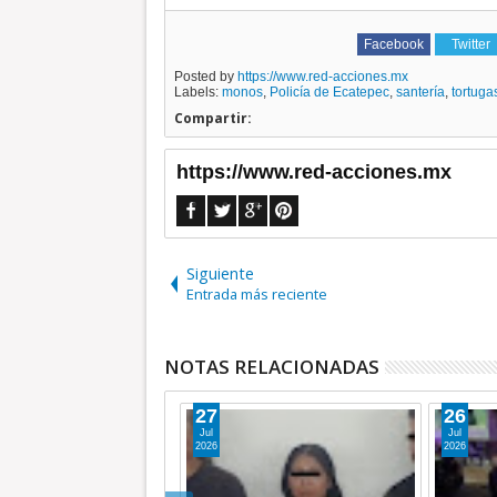
Facebook
Twitter
Posted by
https://www.red-acciones.mx
Labels:
monos
,
Policía de Ecatepec
,
santería
,
tortuga
Compartir:
https://www.red-acciones.mx
Siguiente
Entrada más reciente
NOTAS RELACIONADAS
26
25
Jul
Jul
2026
2026