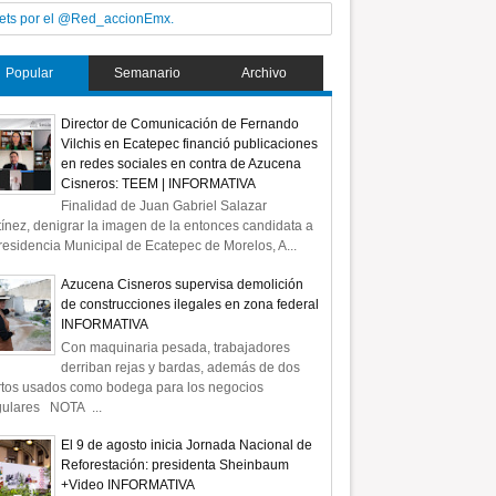
ets por el @Red_accionEmx.
Popular
Semanario
Archivo
Director de Comunicación de Fernando
Vilchis en Ecatepec financió publicaciones
en redes sociales en contra de Azucena
Cisneros: TEEM | INFORMATIVA
Finalidad de Juan Gabriel Salazar
ínez, denigrar la imagen de la entonces candidata a
residencia Municipal de Ecatepec de Morelos, A...
Azucena Cisneros supervisa demolición
de construcciones ilegales en zona federal
INFORMATIVA
Con maquinaria pesada, trabajadores
derriban rejas y bardas, además de dos
rtos usados como bodega para los negocios
gulares NOTA ...
El 9 de agosto inicia Jornada Nacional de
Reforestación: presidenta Sheinbaum
+Video INFORMATIVA