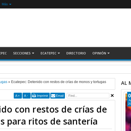
Más
EPEC
SECCIONES
ECATEPEC
DIRECTORIO
OPINIÓN
ecuperan auto robado tras operativo con Tecámac +Video | INFORMATIVA
AL
tugas
»
Ecatepec: Detenido con restos de crías de monos y tortugas
0
A
+
A
-
Imprimir
Email
A
20
do con restos de crías de
 para ritos de santería