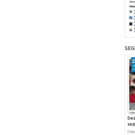
SEG
2
M
20
Des
seg
Cana