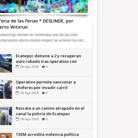
feria de las ferias * DESLINDE, por
erto Witvrun
ulancingo donde se celebraba una de las más
ctaculares ahora mismo exigen se aclaren los rec...
Ecatepec detiene a 2 y recuperan
auto robado tras operativo con
Tecámac +Video | INFORMATIVA
06
Ago
2026
0
Operativo permite sancionar a
choferes por invadir carril
confinado: Ecatepec +Video |
06
Ago
2026
0
INFORMATIVA
Rescata a un canino atrapado en el
canal la policía de Ecatepec
INFORMATIVA
06
Ago
2026
0
TEEM acredita violencia política