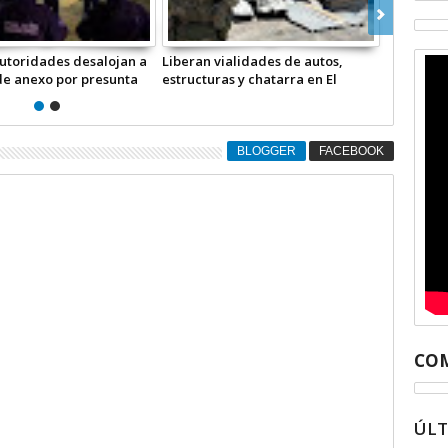
 de Ecatepec detiene a “El
Detienen a presunta
 buscado en Baja California
extorsionadora de un comedero
ideo
en San Cristóbal Centro +Video
BLOGGER
FACEBOOK
COM
ÚL