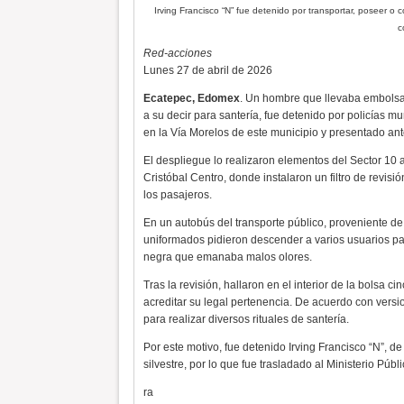
Irving Francisco “N” fue detenido por transportar, poseer o co
c
Red-acciones
Lunes 27 de abril de 2026
Ecatepec, Edomex
. Un hombre que llevaba embolsad
a su decir para santería, fue detenido por policías m
en la Vía Morelos de este municipio y presentado ante
El despliegue lo realizaron elementos del Sector 10 a 
Cristóbal Centro, donde instalaron un filtro de revi
los pasajeros.
En un autobús del transporte público, proveniente de
uniformados pidieron descender a varios usuarios pa
negra que emanaba malos olores.
Tras la revisión, hallaron en el interior de la bolsa c
acreditar su legal pertenencia. De acuerdo con versi
para realizar diversos rituales de santería.
Por este motivo, fue detenido Irving Francisco “N”, de
silvestre, por lo que fue trasladado al Ministerio Púb
ra