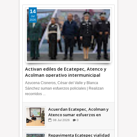
14
Jul
2026
Activan ediles de Ecatepec, Atenco y
Acolman operativo intermunicipal
Azucena Cisneros, César del Valle y Blanca
Sánchez suman esfuerzos policiales | Realizan
recorridos ...
Acuerdan Ecatepec, Acolman y
Atenco sumar esfuerzos en
seguridad
08
Jul
2026
0
Repavimenta Ecatepec vialidad