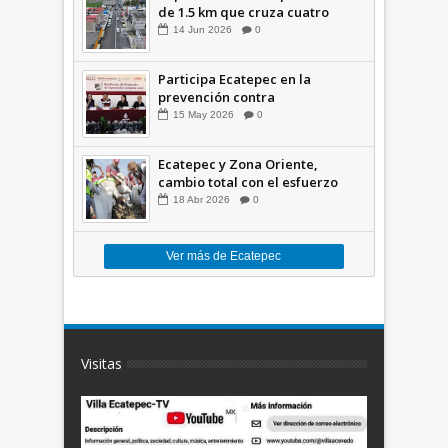
de 1.5 km que cruza cuatro
comunidades +Video
14
Jun
2026
0
Participa Ecatepec en la
prevención contra
inundaciones en el Valle de
15
May
2026
0
México +VID
Ecatepec y Zona Oriente,
cambio total con el esfuerzo
conjunto: Azucena; retiran 21
18
Abr
2026
0
toneladas de basura *Video
Ver más de Ecatepec
Visitas