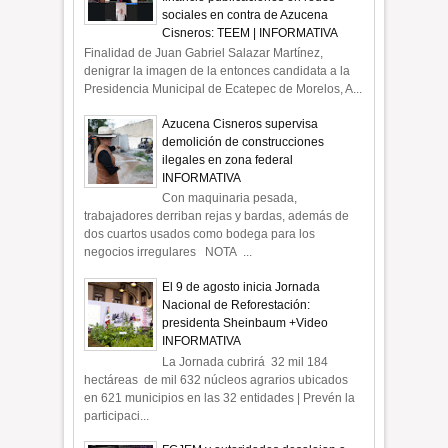
sociales en contra de Azucena
Cisneros: TEEM | INFORMATIVA
Finalidad de Juan Gabriel Salazar Martínez,
denigrar la imagen de la entonces candidata a la
Presidencia Municipal de Ecatepec de Morelos, A...
Azucena Cisneros supervisa
demolición de construcciones
ilegales en zona federal
INFORMATIVA
Con maquinaria pesada,
trabajadores derriban rejas y bardas, además de
dos cuartos usados como bodega para los
negocios irregulares NOTA ...
El 9 de agosto inicia Jornada
Nacional de Reforestación:
presidenta Sheinbaum +Video
INFORMATIVA
La Jornada cubrirá 32 mil 184
hectáreas de mil 632 núcleos agrarios ubicados
en 621 municipios en las 32 entidades | Prevén la
participaci...