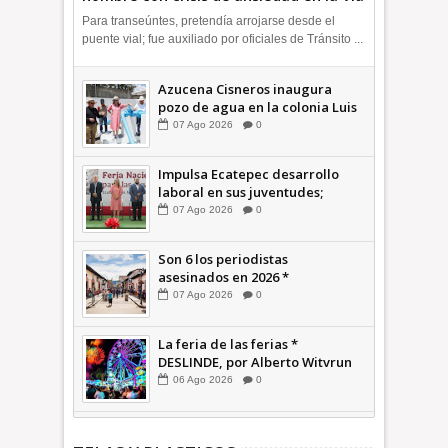
Morelos | INFORMATIVA
Para transeúntes, pretendía arrojarse desde el
puente vial; fue auxiliado por oficiales de Tránsito ...
Azucena Cisneros inaugura
pozo de agua en la colonia Luis
Donaldo Colosio +Video |
07
Ago
2026
0
INFORMATIVA
Impulsa Ecatepec desarrollo
laboral en sus juventudes;
inauguran Feria de Empleo y
07
Ago
2026
0
Emprendedores 2026 +Video |
INFORMATIVA
Son 6 los periodistas
asesinados en 2026 *
COMENTARIO A TIEMPO
07
Ago
2026
0
La feria de las ferias *
DESLINDE, por Alberto Witvrun
06
Ago
2026
0