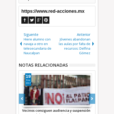
https://www.red-acciones.mx
Siguente
Anterior
Hiere alumno con
Jóvenes abandonan
navaja a otro en
las aulas por falta de
telesecundaria de
recursos: Delfina
Naucalpan
Gómez
NOTAS RELACIONADAS
11
21
Jul
Dic
2018
2017
y suspensión
INVEA continúa violando autorizaciones de
Pese a la re