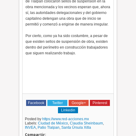
de Tlalpan colocaron sellos de suspensión en la
obra mencionada y los vecinos esperan que, ahora
sí, las autoridades delegacionales y del gobierno
capitalino detengan una obra que de inicio se
permitió y comenzó a erigirse de manera irregular.
Por cierto, como ya ha sido costumbre, a pesar de
que existen sellos de suspensión de obra, existen
dentro del perímetro en construcción trabajadores
que siguen realizando trabajo.
Facebook
Twitter
Google+
Pinterest
Linkedin
Posted by
https://www.red-acciones.mx
Labels:
Ciudad de México
,
Claudia Sheinbaum
,
INVEA
,
Patio Tlalpan
,
Santa Úrsula Xitla
Compartir: