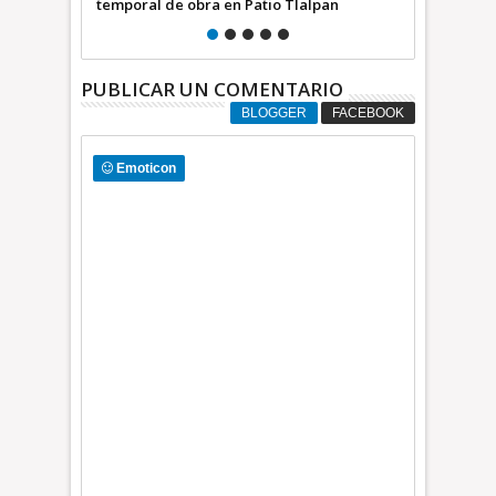
lpan
SEDUVI y sentencias de los tribunales
insisten en 
gasera
PUBLICAR UN COMENTARIO
BLOGGER
FACEBOOK
Emoticon