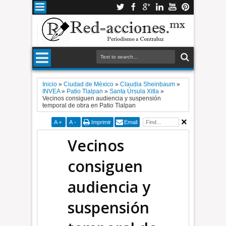
Inicio
»
Ciudad de México
»
Claudia Sheinbaum
»
INVEA
»
Patio Tlalpan
»
Santa Úrsula Xitla
»
Vecinos consiguen audiencia y suspensión
temporal de obra en Patio Tlalpan
A
+
A
-
Imprimir
Email
Vecinos
consiguen
audiencia y
suspensión